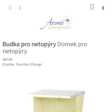
Přejít
NÁKUP
na
obsah
KOŠÍK
Budka pro netopýry
Domek pro
netopýry
NKVM
Značka:
Esschert Design