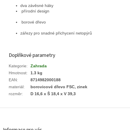
dva závěsné háky
přírodní design
borové dřevo
zářezy pro snadné přichycení netopýrů
Doplňkové parametry
Kategorie
:
Zahrada
Hmotnost
:
1.3 kg
EAN
:
8714982000188
materiál
:
borovicové dřevo FSC, zinek
rozměr
:
D 16,6 x Š 18,4 x V 39,3
Z
á
p
a
Informace pro vás