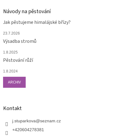
Návody na pěstování
Jak pěstujeme himalájské břízy?
23.7.2026
Výsadba stromů
1.8.2025
Pěstování růží
1.8.2024
ARCHIV
Kontakt
j.stuparkova
@
seznam.cz
+420604278381