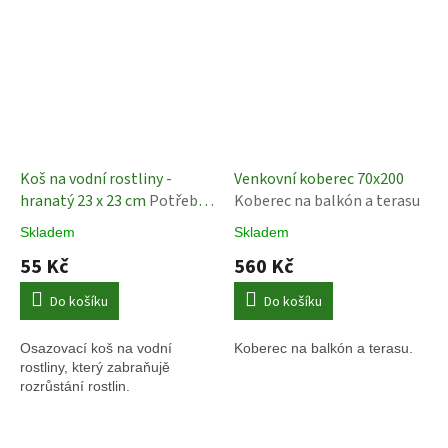
Koš na vodní rostliny -
Venkovní koberec 70x200
hranatý 23 x 23 cm
Potřeby
Koberec na balkón a terasu
pro jezírka
Skladem
Skladem
55 Kč
560 Kč
Do košíku
Do košíku
Osazovací koš na vodní
Koberec na balkón a terasu.
rostliny, který zabraňujě
rozrůstání rostlin.