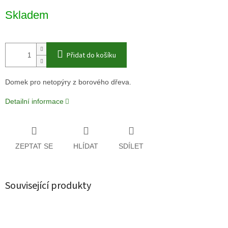
Měrná
Skladem
cena:
Přidat do košíku
Domek pro netopýry z borového dřeva.
Detailní informace
ZEPTAT SE
HLÍDAT
SDÍLET
Související produkty