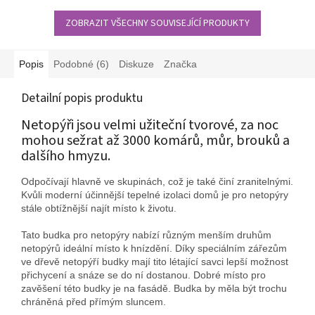
ZOBRAZIT VŠECHNY SOUVISEJÍCÍ PRODUKTY
Popis
Podobné (6)
Diskuze
Značka
Detailní popis produktu
Netopýři jsou velmi užiteční tvorové, za noc
mohou sežrat až 3000 komárů, můr, brouků a
dalšího hmyzu.
Odpočívají hlavně ve skupinách, což je také činí zranitelnými.
Kvůli moderní účinnější tepelné izolaci domů je pro netopýry
stále obtížnější najít místo k životu.
Tato budka pro netopýry nabízí různým menším druhům
netopýrů ideální místo k hnízdění. Díky speciálním zářezům
ve dřevě netopýří budky mají tito létající savci lepší možnost
přichycení a snáze se do ní dostanou. Dobré místo pro
zavěšení této budky je na fasádě. Budka by měla být trochu
chráněná před přímým sluncem.