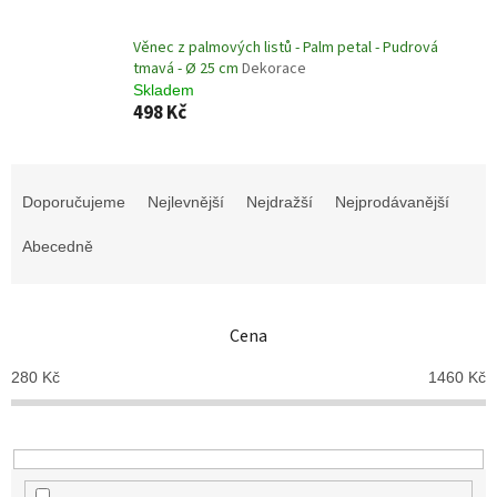
Věnec z palmových listů - Palm petal - Pudrová
tmavá - Ø 25 cm
Dekorace
Skladem
498 Kč
Ř
a
Doporučujeme
Nejlevnější
Nejdražší
Nejprodávanější
z
e
Abecedně
n
í
p
Cena
r
o
280
Kč
1460
Kč
d
u
k
t
ů