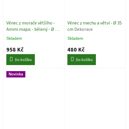
Věnec z morače většího -
Věnec z mechu a větví - Ø 35
Ammi majus - bělený - Ø 28
cm
Dekorace
cm
Dekorace
Skladem
Skladem
958 Kč
480 Kč
Do košíku
Do košíku
Novinka