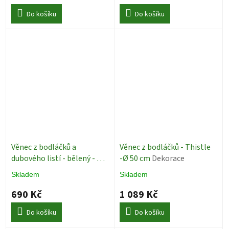
Do košíku
Do košíku
Věnec z bodláčků a
Věnec z bodláčků - Thistle
dubového listí - bělený - Ø
-Ø 50 cm
Dekorace
35 cm
Dekorace
Skladem
Skladem
690 Kč
1 089 Kč
Do košíku
Do košíku