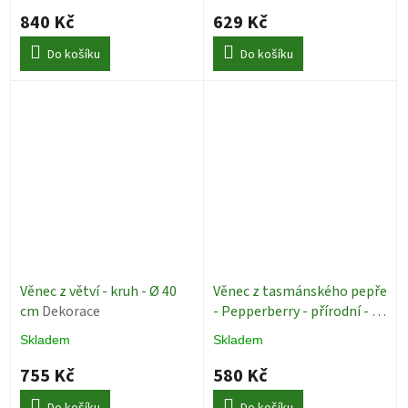
840 Kč
629 Kč
Do košíku
Do košíku
Věnec z větví - kruh - Ø 40
Věnec z tasmánského pepře
cm
Dekorace
- Pepperberry - přírodní - Ø
25 cm
Dekorace
Skladem
Skladem
755 Kč
580 Kč
Do košíku
Do košíku