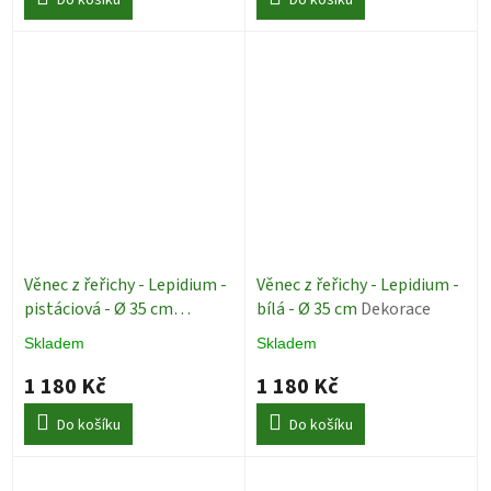
Věnec z řeřichy - Lepidium -
Věnec z řeřichy - Lepidium -
pistáciová - Ø 35 cm
bílá - Ø 35 cm
Dekorace
Dekorace
Skladem
Skladem
1 180 Kč
1 180 Kč
Do košíku
Do košíku