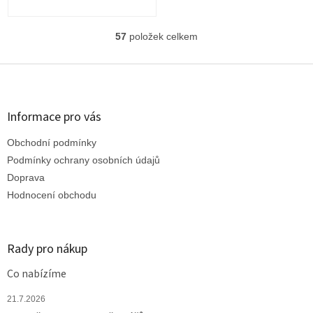
57
položek celkem
O
v
l
Z
á
á
d
p
a
a
Informace pro vás
c
t
í
Obchodní podmínky
í
p
r
Podmínky ochrany osobních údajů
v
Doprava
k
Hodnocení obchodu
y
v
ý
p
Rady pro nákup
i
s
Co nabízíme
u
21.7.2026