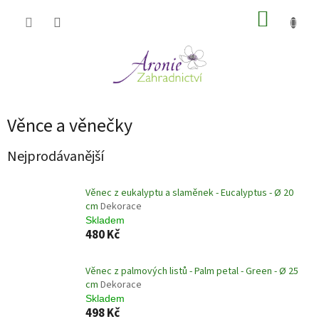
Přejít
NÁKUP
na
obsah
KOŠÍK
Věnce a věnečky
Nejprodávanější
Věnec z eukalyptu a slaměnek - Eucalyptus - Ø 20
cm
Dekorace
Skladem
480 Kč
Věnec z palmových listů - Palm petal - Green - Ø 25
cm
Dekorace
Skladem
498 Kč