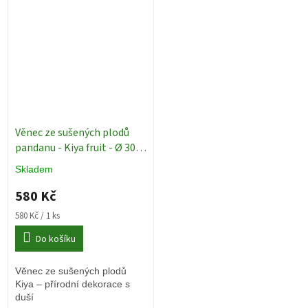
Věnec ze sušených plodů
pandanu - Kiya fruit - Ø 30
cm
Dekorace
Skladem
580 Kč
Měrná
580 Kč / 1 ks
cena:
Do košíku
Věnec ze sušených plodů
Kiya – přírodní dekorace s
duší