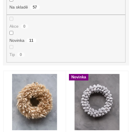
Na skladě
57
Akce
0
Novinka
11
Tip
0
V
Novinka
ý
p
i
s
p
r
o
d