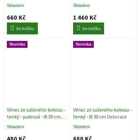
Dekorace
Dekorace
Skladem
Skladem
660 Kč
1 460 Kč
Do košíku
Do košíku
Novinka
Novinka
Věnec ze sušeného kokosu -
Věnec ze sušeného kokosu -
tenký - pudrová - Ø 30 cm
tenký - Ø 30 cm
Dekorace
Dekorace
Skladem
Skladem
480 Kč
680 Kč