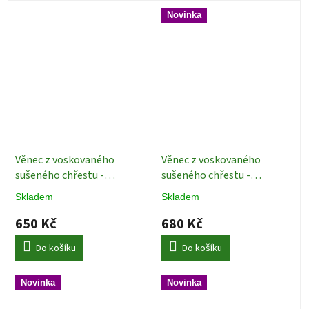
Novinka
Věnec z voskovaného
Věnec z voskovaného
sušeného chřestu -
sušeného chřestu -
Asparagus šedý - Ø 28
Asparagus bělený - Ø 35
Skladem
Skladem
Dekorace
Dekorace
650 Kč
680 Kč
Do košíku
Do košíku
Novinka
Novinka