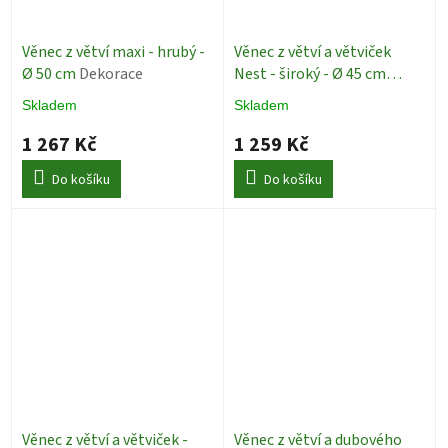
Věnec z větví maxi - hrubý -
Věnec z větví a větviček
Ø 50 cm
Dekorace
Nest - široký - Ø 45 cm
Dekorace
Skladem
Skladem
1 267 Kč
1 259 Kč
Do košíku
Do košíku
Věnec z větví a větviček -
Věnec z větví a dubového