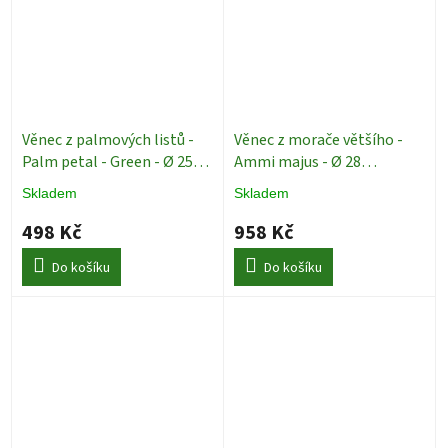
Věnec z palmových listů -
Věnec z morače většího -
Palm petal - Green - Ø 25
Ammi majus - Ø 28
cm
Dekorace
Dekorace
Skladem
Skladem
498 Kč
958 Kč
Do košíku
Do košíku