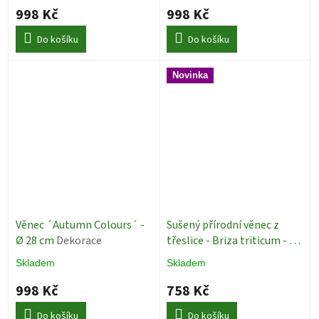
998 Kč
998 Kč
Do košíku
Do košíku
Novinka
Věnec ´Autumn Colours´ -
Sušený přírodní věnec z
Ø 28 cm
Dekorace
třeslice - Briza triticum - Ø
28
Dekorace
Skladem
Skladem
998 Kč
758 Kč
Do košíku
Do košíku