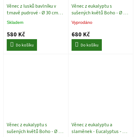
Věnec z lusků bavlníku v
Věnec z eukalyptu s
tmavě pudrové - Ø 30 cm
sušených květů Boho - Ø 28
Dekorace
cm
Dekorace
Skladem
Vyprodáno
580 Kč
680 Kč
Do košíku
Do košíku
Věnec z eukalyptu s
Věnec z eukalyptu a
sušených květů Boho - Ø 20
slaměnek - Eucalyptus - Ø