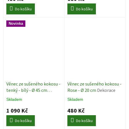
Do košíku
Do košíku
Novinka
Věnec ze sušeného kokosu -
Věnec ze sušeného kokosu -
tenký - bílý - Ø 45 cm
Rose - Ø 20 cm
Dekorace
Dekorace
Skladem
Skladem
1 090 Kč
480 Kč
Do košíku
Do košíku