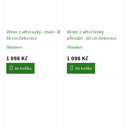
Věnec z větví úzký - maxi - Ø
Věnec z větví tenký -
50 cm
Dekorace
přírodní - 50 cm
Dekorace
Skladem
Skladem
1 098 Kč
1 098 Kč
Do košíku
Do košíku