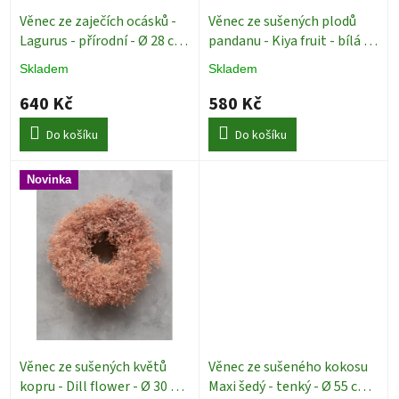
u
k
Věnec ze zaječích ocásků -
Věnec ze sušených plodů
t
Lagurus - přírodní - Ø 28 cm
pandanu - Kiya fruit - bílá -
ů
Dekorace
Ø 30 cm
Dekorace
Skladem
Skladem
640 Kč
580 Kč
Do košíku
Do košíku
Novinka
Věnec ze sušených květů
Věnec ze sušeného kokosu
kopru - Dill flower - Ø 30 cm
Maxi šedý - tenký - Ø 55 cm