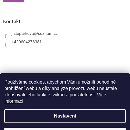
Kontakt
j.stuparkova
@
seznam.cz
+420604278381
Používáme cookies, abychom Vám umožnili pohodlné
prohlížení webu a díky analýze provozu webu neustále
zlepšovali jeho funkce, výkon a použitelnost.
Více
informací
V zahradnictví je možné osobně vybírat stromy a
vzrostlé keře. Dopravu k vám domů zajistíme naší
Vytvořil Shoptet
dopravou. Otevřeno máme ve středu, v pátek a v neděli
Nastavení
od 10:00 - 17:00. V srpnu je nutné volat předem a
domluvit schůzku. Jsme v prázdninovém režimu. Trvalky,
Copyright 2026
Zahradnictví Arónie
. Všechna práva