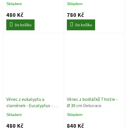
cm
Dekorace
28 cm
Dekorace
Skladem
Skladem
480 Kč
780 Kč
Do košíku
Do košíku
Věnec z eukalyptu a
Věnec z bodláčků Thistle -
slaměnek - Eucalyptus - Ø
Ø 30 cm
Dekorace
20 cm
Dekorace
Skladem
Skladem
480 Kč
840 Kč