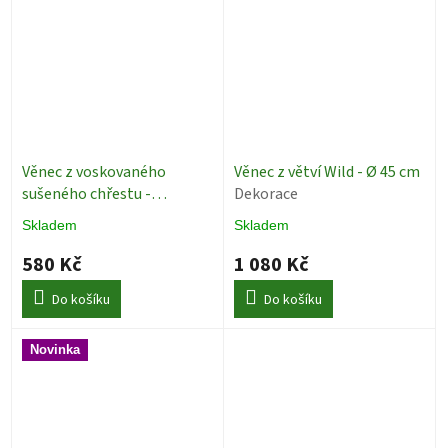
Věnec z voskovaného
Věnec z větví Wild - Ø 45 cm
sušeného chřestu -
Dekorace
Asparagus bělený - Ø 28
Skladem
Skladem
Dekorace
580 Kč
1 080 Kč
Do košíku
Do košíku
Novinka