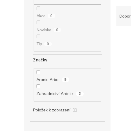
n
e
Ř
l
a
Akce
0
Dopor
z
e
Novinka
0
V
n
ý
í
Tip
0
p
p
i
r
s
o
Značky
p
d
r
u
o
k
Aronie Arbo
9
d
t
u
ů
Zahradnictví Arónie
2
k
t
Položek k zobrazení:
11
ů
Mucho
Amela
8/10