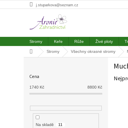
Přejít
j.stuparkova@seznam.cz
na
obsah
Stromy
Keře
Růže
Živé ploty
T
Domů
Stromy
Všechny okrasné stromy
P
Much
o
s
Cena
Nejpr
t
r
1740
Kč
8800
Kč
a
n
n
í
p
a
Na skladě
11