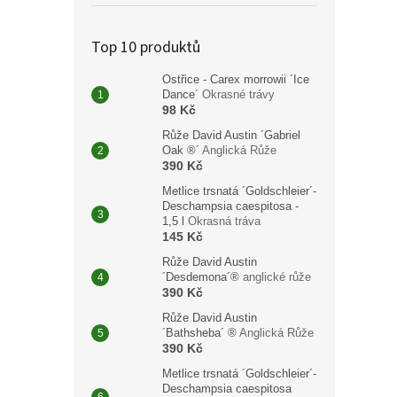
Top 10 produktů
7 80
Ostřice - Carex morrowii ´Ice
Dance´
Okrasné trávy
Amela
98 Kč
(much
spole
Růže David Austin ´Gabriel
výraz
Oak ®´
Anglická Růže
390 Kč
Metlice trsnatá ´Goldschleier´-
Deschampsia caespitosa -
1,5 l
Okrasná tráva
145 Kč
Růže David Austin
´Desdemona´®
anglické růže
390 Kč
Růže David Austin
´Bathsheba´ ®
Anglická Růže
390 Kč
Metlice trsnatá ´Goldschleier´-
Deschampsia caespitosa