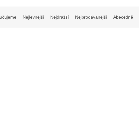
učujeme
Nejlevnější
Nejdražší
Nejprodávanější
Abecedně
vník hladký ´R.J. Hilton´ -
Muchovník stromový ´Robin Hi
nchier leavis ´R.J. Hilton´ - ok
Amelanchier arborea - ok 8/10
Okrasné stromy
Okrasné stromy