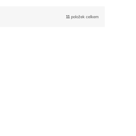
11
položek celkem
ll´ -
Muchovník olšolistý ´Obelisk´ ®-
Amelanchier alnifolia - 100 - 130 cm
Okrasné živé ploty