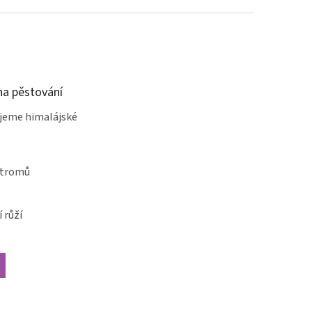
a pěstování
jeme himalájské
stromů
 růží