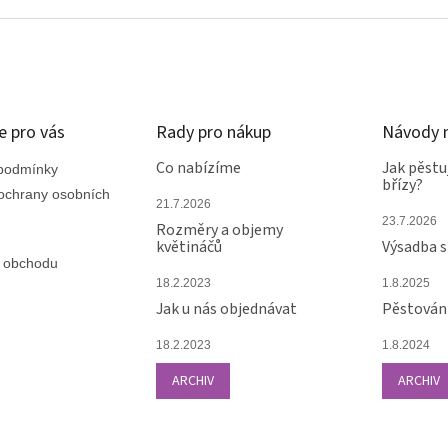
v
l
á
d
a
c
í
e pro vás
Rady pro nákup
Návody n
p
r
Co nabízíme
Jak pěstu
podmínky
břízy?
v
ochrany osobních
k
21.7.2026
y
23.7.2026
Rozměry a objemy
v
květináčů
Výsadba 
ý
 obchodu
p
18.2.2023
1.8.2025
i
Jak u nás objednávat
Pěstování
s
u
18.2.2023
1.8.2024
ARCHIV
ARCHIV