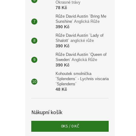
Okrasné trávy
Mucho
78 Kč
Amela
Růže David Austin ´Bring Me
vicek
Sunshine´
Anglická Růže
390 Kč
Růže David Austin ´Lady of
Shalott´
anglické růže
5 60
390 Kč
Růže David Austin ´Queen of
Mucho
Sweden´
Anglická Růže
sloupo
390 Kč
ideál
nebo k
Kohoutek smolnička
´Splendens´ - Lychnis viscaria
´Splendens´
48 Kč
Nákupní košík
0
KS /
0 KČ