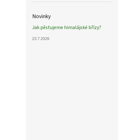
Novinky
Jak pěstujeme himalájské břízy?
Mucho
Rainb
23.7.2026
canad
7 80
Mucho
Rainb
velmi