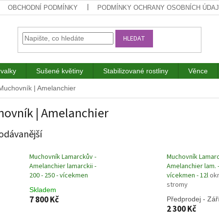
OBCHODNÍ PODMÍNKY
PODMÍNKY OCHRANY OSOBNÍCH ÚDA
HLEDAT
rvalky
Sušené květiny
Stabilizované rostliny
Věnce
Muchovník | Amelanchier
ovník | Amelanchier
odávanější
Muchovník Lamarckův -
Muchovník Lamarc
Amelanchier lamarckii -
Amelanchier lam. 
200 - 250 - vícekmen
vícekmen - 12l
ok
stromy
Skladem
7 800 Kč
Předprodej - Zář
2 300 Kč