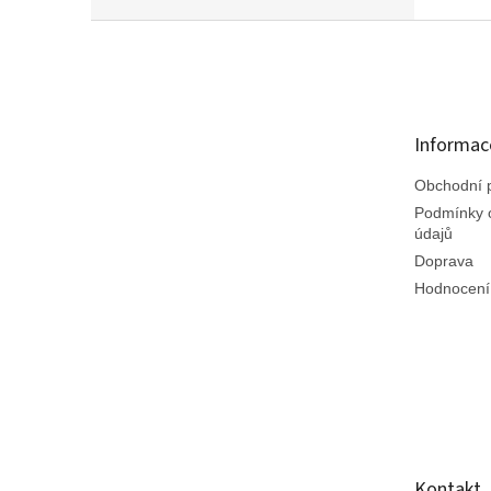
Z
á
p
a
t
Informac
í
Obchodní 
Podmínky 
údajů
Doprava
Hodnocení
Kontakt