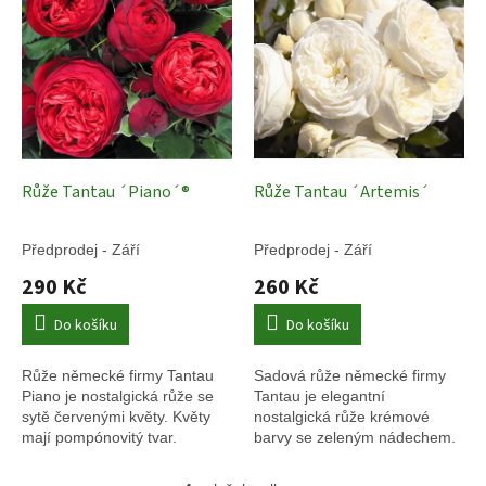
Růže Tantau ´Piano´®
Růže Tantau ´Artemis´
Předprodej - Září
Předprodej - Září
290 Kč
260 Kč
Do košíku
Do košíku
Růže německé firmy Tantau
Sadová růže německé firmy
Piano je nostalgická růže se
Tantau je elegantní
sytě červenými květy. Květy
nostalgická růže krémové
mají pompónovitý tvar.
barvy se zeleným nádechem.