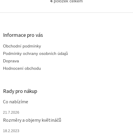
4
položek celkem
O
v
l
Z
á
á
d
p
a
a
Informace pro vás
c
t
í
Obchodní podmínky
í
p
r
Podmínky ochrany osobních údajů
v
Doprava
k
Hodnocení obchodu
y
v
ý
p
Rady pro nákup
i
s
Co nabízíme
u
21.7.2026
Rozměry a objemy květináčů
18.2.2023