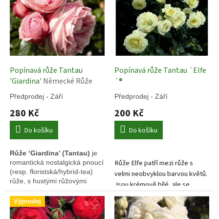
s
u
p
k
r
t
o
ů
d
u
k
Popínavá růže Tantau
Popínavá růže Tantau ´Elfe
t
'Giardina'
Německé Růže
´®
ů
Předprodej - Září
Předprodej - Září
280 Kč
200 Kč
Do košíku
Do košíku
Růže ‘Giardina’ (Tantau)
je
Růže Elfe patří mezi růže s
romantická nostalgická pnoucí
(resp. floristská/hybrid-tea)
velmi neobvyklou barvou květů.
růže, s hustými růžovými
Jsou krémově bílé, ale se
květy.
zelenkavým tónem. Je to růže
Výprodej
popínavá a dorůstá do výšky
250 až 300 cm.