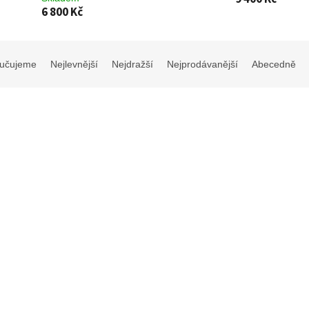
6 800 Kč
učujeme
Nejlevnější
Nejdražší
Nejprodávanější
Abecedně
 Arnoldův ´Schouten´- Sorbus
Jeřáb ´Sunshine´- Sorbus auc