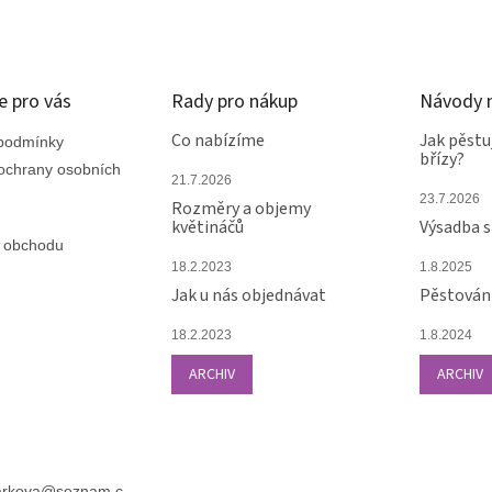
á
d
a
c
í
e pro vás
Rady pro nákup
Návody n
p
r
Co nabízíme
Jak pěstu
podmínky
břízy?
v
ochrany osobních
k
21.7.2026
y
23.7.2026
Rozměry a objemy
v
květináčů
Výsadba 
ý
 obchodu
p
18.2.2023
1.8.2025
i
Jak u nás objednávat
Pěstování
s
u
18.2.2023
1.8.2024
ARCHIV
ARCHIV
arkova
@
seznam.c