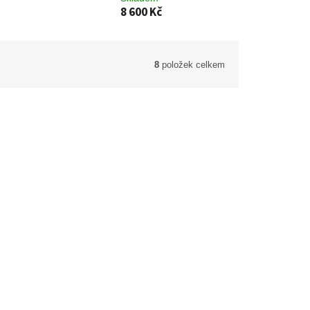
8 600 Kč
8
položek celkem
uparia
Jeřáb ptačí - Sorbus aucuparia - ok