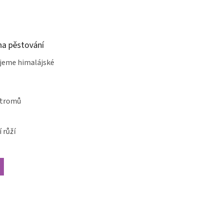
a pěstování
jeme himalájské
stromů
 růží