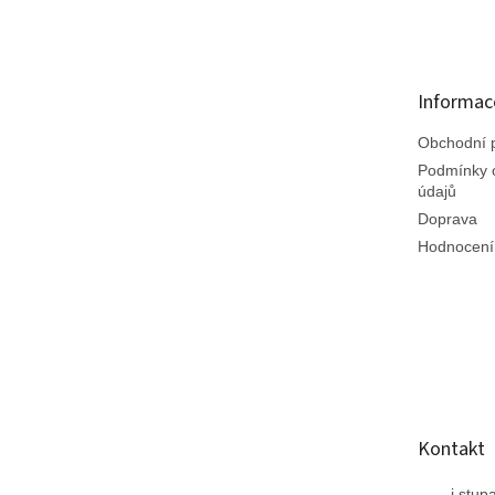
á
p
a
t
Informac
í
Obchodní 
Podmínky 
údajů
Doprava
Hodnocení
Kontakt
j.stup