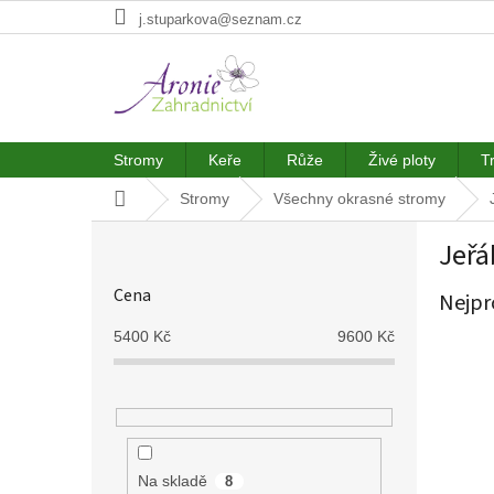
Přejít
j.stuparkova@seznam.cz
na
obsah
Stromy
Keře
Růže
Živé ploty
T
Domů
Stromy
Všechny okrasné stromy
P
Jeřá
o
s
Cena
Nejpr
t
r
5400
Kč
9600
Kč
a
n
n
í
p
a
Na skladě
8