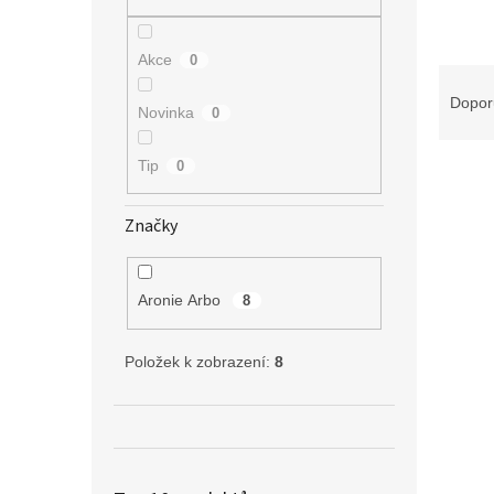
n
e
l
Akce
0
Ř
a
Dopor
Novinka
0
z
e
Tip
V
0
n
ý
í
p
p
Značky
i
r
s
o
p
d
Aronie Arbo
8
r
u
o
k
d
t
Položek k zobrazení:
8
u
ů
k
t
ů
Jeřáb