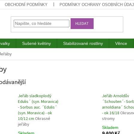
OBCHODNÍ PODMÍNKY
PODMÍNKY OCHRANY OSOBNÍCH ÚDA
HLEDAT
rvalky
Sušené květiny
Stabilizované rostliny
Věnce
Jeřáby
by
odávanější
Jeřáb sladkoplodý
Jeřáb Arnoldův
Edulis´ (syn. Moravica)
´Schouten´- Sor
- Sorbus auc. ´Edulis´
arnoldiana´ Scho
(syn. Moravica) - ok
- ok 16/18
Okrasn
10/12 cm
Okrasné
stromy
jeřáby
Skladem
9 400 Kč
Skladem