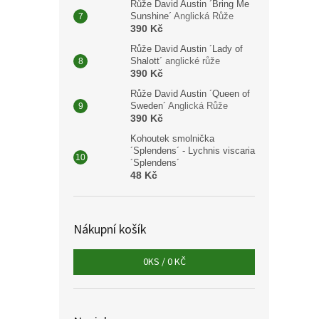
Růže David Austin ´Bring Me
Sunshine´
Anglická Růže
390 Kč
Jeřáb
Růže David Austin ´Lady of
arnol
Shalott´
anglické růže
390 Kč
Okra
Růže David Austin ´Queen of
Sweden´
Anglická Růže
390 Kč
9 40
Kohoutek smolnička
´Splendens´ - Lychnis viscaria
Jeřáb
´Splendens´
vejči
48 Kč
plodů,
oranž
Nákupní košík
0
KS /
0 KČ