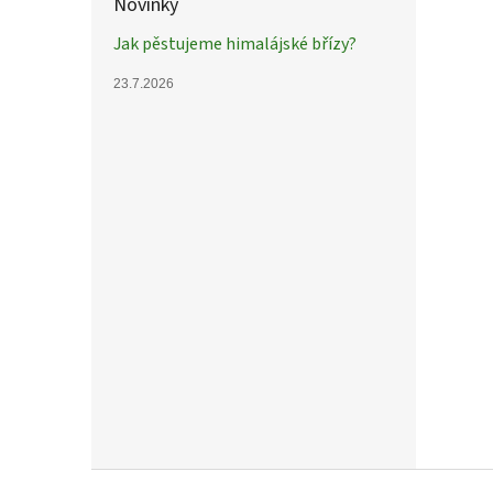
Novinky
Jak pěstujeme himalájské břízy?
23.7.2026
Jeřáb
´Bro
jeřáb
6 80
Jeřáb
na jař
plodů
Z