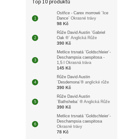
Top 10 produktů
arnol
Okra
Ostřice - Carex morrowii ´Ice
Dance´
Okrasné trávy
98 Kč
6 80
Růže David Austin ´Gabriel
Oak ®´
Anglická Růže
390 Kč
Jeřáb
vejči
Metlice trsnatá ´Goldschleier´-
plodů,
Deschampsia caespitosa -
1,5 l
Okrasná tráva
oranž
145 Kč
Růže David Austin
´Desdemona´®
anglické růže
390 Kč
Růže David Austin
´Bathsheba´ ®
Anglická Růže
390 Kč
Metlice trsnatá ´Goldschleier´-
Deschampsia caespitosa
Okrasné trávy
78 Kč