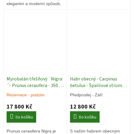
elegantní a moderní způsob,
jak vytvořit vysokou zelenou
clonu. Během vegetační
sezóny poskytuje příjemné
soukromí, a proto se skvěle
hodí zejména do městských
zahrad, k terasám a do hustší
zástavby.
Myrobalán třešňový ´Nigra
Habr obecný - Carpinus
´- Prunus cerasifera - 350 -
betulus - Špalírové stromy
380 cm - vícekmen
Okrasné
ok 14/16
Živé stěny
Rezervace - podzim
Předprodej - Září
stromy
17 800 Kč
12 800 Kč
Do košíku
Do košíku
Prunus cerasifera Nigra je
S naším habrem obecným