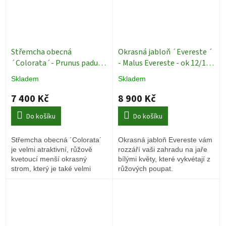
Střemcha obecná
Okrasná jabloň ´Evereste ´
´Colorata´- Prunus padus
- Malus Evereste - ok 12/14
´Colorata´ - ok 10/12
okrasné ovocné stromy
Skladem
Skladem
Okrasné stromy
7 400 Kč
8 900 Kč
Do košíku
Do košíku
Střemcha obecná ´Colorata´
Okrasná jabloň Evereste vám
je velmi atraktivní, růžově
rozzáří vaši zahradu na jaře
kvetoucí menší okrasný
bílými květy, které vykvétají z
strom, který je také velmi
růžových poupat.
užitečný pro hmyz a ptáky.