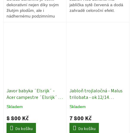
dekorativní nejen díky svým
jablíčka sytě červená a dodá
žlutým plodům, ale i
zahradě celoroční efekt.
nádhernému podzimnímu
zbarvení.
Javor babyka ´Elsrijk´ -
Jabloň trojlaločná - Malus
Acer campestre ´Elsrijk´ -
trilobata - ok 12/14
ok 12/14
Okrasné stromy
Okrasné stromy
Skladem
Skladem
8 800 Kč
7 800 Kč
Do košíku
Do košíku