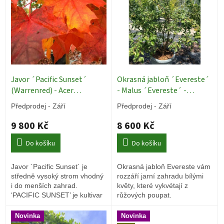
i
s
p
r
o
d
u
k
Javor ´Pacific Sunset´
Okrasná jabloň ´Evereste´
t
(Warrenred) - Acer
- Malus ´Evereste´ -
ů
truncatum´Pacific Sunset´
vícekmen 200/250 cm
Předprodej - Září
Předprodej - Září
- ok 12/14
Okrasné stromy
Okrasné stromy
9 800 Kč
8 600 Kč
Do košíku
Do košíku
Javor ´Pacific Sunset´ je
Okrasná jabloň Evereste vám
středně vysoký strom vhodný
rozzáří jarní zahradu bílými
i do menších zahrad.
květy, které vykvétají z
‘PACIFIC SUNSET’ je kultivar
růžových poupat.
křížence
Acer
truncatum
and
Acer
Novinka
Novinka
platanoides
.