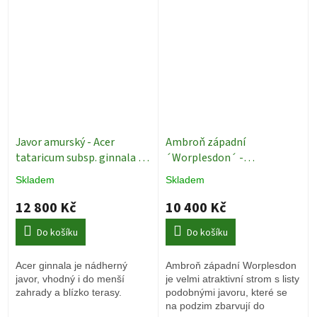
Javor amurský - Acer
Ambroň západní
tataricum subsp. ginnala -
´Worplesdon´ -
strom - solitér
Okrasné
Liquidambar styraciflua - ok
Skladem
Skladem
stromy
14/16 cm
Okrasné stromy
12 800 Kč
10 400 Kč
Do košíku
Do košíku
Acer ginnala je nádherný
Ambroň západní Worplesdon
javor, vhodný i do menší
je velmi atraktivní strom s listy
zahrady a blízko terasy.
podobnými javoru, které se
na podzim zbarvují do