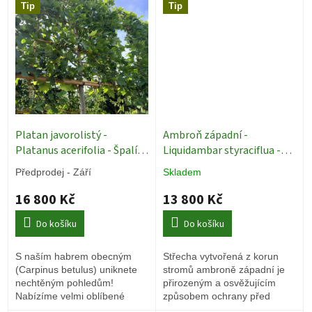
Tip
Tip
Platan javorolistý -
Ambroň západní -
Platanus acerifolia - Špalír
Liquidambar styraciflua -
ok 20/25 Exkluziv
Živé stěny
Střecha ok 14/16
Živé
Předprodej - Září
Skladem
střechy
16 800 Kč
13 800 Kč
Do košíku
Do košíku
S naším habrem obecným
Střecha vytvořená z korun
(Carpinus betulus) uniknete
stromů ambroně západní je
nechtěným pohledům!
přirozeným a osvěžujícím
Nabízíme velmi oblíbené
způsobem ochrany před
špalírové stromy.
sluncem, který zahradě dodá