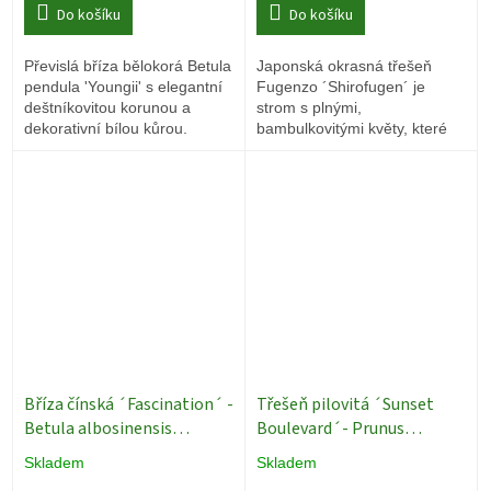
Do košíku
Do košíku
Převislá bříza bělokorá Betula
Japonská okrasná třešeň
pendula 'Youngii' s elegantní
Fugenzo ´Shirofugen´ je
deštníkovitou korunou a
strom s plnými,
dekorativní bílou kůrou.
bambulkovitými květy, které
vás na jaře okouzlí.
Bříza čínská ´Fascination´ -
Třešeň pilovitá ´Sunset
Betula albosinensis
Boulevard´- Prunus
´´Fascination´ - ok 10/12
serrulata ´Sunset
Skladem
Skladem
Břízy
Boulevard´ - sakura - ok