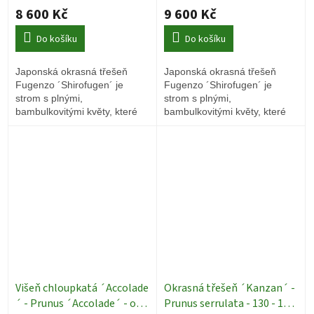
8 600 Kč
9 600 Kč
Do košíku
Do košíku
Japonská okrasná třešeň
Japonská okrasná třešeň
Fugenzo ´Shirofugen´ je
Fugenzo ´Shirofugen´ je
strom s plnými,
strom s plnými,
bambulkovitými květy, které
bambulkovitými květy, které
vás na jaře okouzlí.
vás na jaře okouzlí.
Višeň chloupkatá ´Accolade
Okrasná třešeň ´Kanzan´ -
´ - Prunus ´Accolade´ - ok
Prunus serrulata - 130 - 150