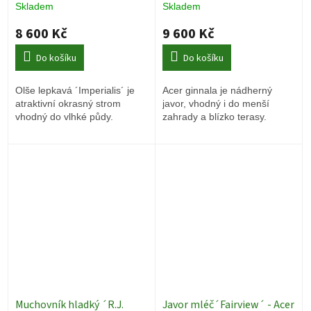
Skladem
Skladem
stromy
8 600 Kč
9 600 Kč
Do košíku
Do košíku
Olše lepkavá ´Imperialis´ je
Acer ginnala je nádherný
atraktivní okrasný strom
javor, vhodný i do menší
vhodný do vlhké půdy.
zahrady a blízko terasy.
Muchovník hladký ´R.J.
Javor mléč´Fairview´ - Acer