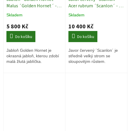
Malus ´Golden Hornet´ -
Acer rubrum ´Scanlon´ - ok
ok 8/10 cm
Okrasné stromy
14/16
Okrasné stromy
Skladem
Skladem
5 800 Kč
10 400 Kč
Do košíku
Do košíku
Jabloň Golden Hornet je
Javor červený ´Scanlon´ je
okrasná jabloň, kterou zdobí
středně velký strom se
malá žlutá jablíčka.
sloupovitým růstem.