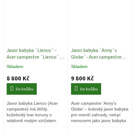
Javor babyka ´Lienco´ -
Javor babyka ´Anny´s
Acer campestre ´Lienco´ -
Globe´- Acer campestre
ok 12/14
Okrasné stromy
´Anny´s Globe´ - ok 12/14,
Skladem
Skladem
vk 230 cm
Okrasné stromy
8 800 Kč
9 800 Kč
Do košíku
Do košíku
Javor babyka Lienco (Acer
Acer campestre 'Anny’s
campestre) má štíhlý,
Globe' – kulovitý javor babyka
kuželovitý tvar koruny s
pro menší zahrady, netrpí
relativně malým vzrůstem.
nemocemi jako javor babyka
Nanum.