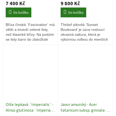
14/16
Okrasné stromy
7 400 Kč
9 800 Kč
Do košíku
Do košíku
Bříza čínská ´Fascination´ má
Třešeň pilovitá ‘Sunset
větší a tmavší zelené listy,
Boulevard’ je úzce rostoucí
než klasické břízy. Na podzim
okrasná sakura, která je
se listy barví do zlatožluté
výbornou volbou do menších
barvy.
zahrad, předzahrádek i míst s
omezeným prostorem.
Olše lepkavá ´Imperialis´-
Javor amurský - Acer
Alnus glutinosa ´Imperialis
tataricum subsp. ginnala -
´ - ok 12/14
Okrasné
ok 12/14
Okrasné stromy