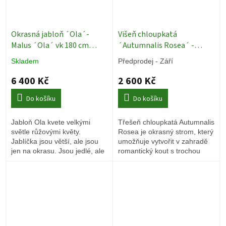
Okrasná jabloň ´Ola´-
Višeň chloupkatá
Malus ´Ola´ vk 180 cm
´Autumnalis Rosea´ -
Okrasné stromy
Prunus x subhirtella - 130 -
Skladem
Předprodej - Září
150 cm
Okrasné stromy
6 400 Kč
2 600 Kč
Do košíku
Do košíku
Jabloň Ola kvete velkými
Třešeň chloupkatá Autumnalis
světle růžovými květy.
Rosea je okrasný strom, který
Jablíčka jsou větší, ale jsou
umožňuje vytvořit v zahradě
jen na okrasu. Jsou jedlé, ale
romantický kout s trochou
nemají chuť.
soukromí.