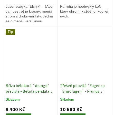
Javor babyka ´Elsrijk´ - (Acer
Parrotia je neobvyklý keř,
campestre) je krásný, menší
který ohromí každého, kdo jej
strom s drobnými listy. Jedná
uvidí.
se o menší verzi javoru
babyky pojmenovaného po
parku v Holandsku, kde byl
Tip
objeven.
Bříza bělokorá ´Youngii´
Třešeň pilovitá ´Fugenzo
převislá - Betula pendula
´Shirofugen´ - Prunus
´Youngii´ - 14/16 cm
serrulata - sakura - ok 16/18
Skladem
Skladem
Okrasné stromy - deštníky
Okrasné stromy
9 400 Kč
10 600 Kč