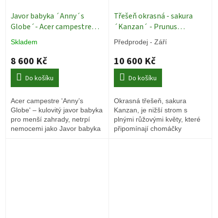
Javor babyka ´Anny´s
Třešeň okrasná - sakura
Globe´- Acer campestre
´Kanzan´ - Prunus
´Anny´s Globe´ - ok 10/12,
serrulata ´Kanzan´ - ok
Skladem
Předprodej - Září
vk 230 cm
Okrasné stromy
14/16
Okrasné stromy
8 600 Kč
10 600 Kč
Do košíku
Do košíku
Acer campestre 'Anny’s
Okrasná třešeň, sakura
Globe' – kulovitý javor babyka
Kanzan, je nižší strom s
pro menší zahrady, netrpí
plnými růžovými květy, které
nemocemi jako Javor babyka
připomínají chomáčky
Nanum.
cukrové vaty.