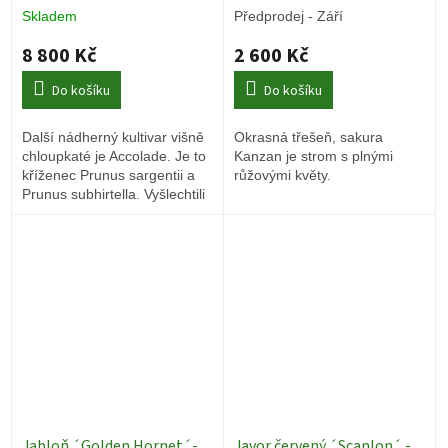
12/14 cm, vk 200 cm
cm
Okrasné stromy
Skladem
Předprodej - Září
Okrasné stromy
8 800 Kč
2 600 Kč
Do košíku
Do košíku
Další nádherný kultivar višně
Okrasná třešeň, sakura
chloupkaté je Accolade. Je to
Kanzan je strom s plnými
kříženec Prunus sargentii a
růžovými květy.
Prunus subhirtella. Vyšlechtili
ji v okrasné školce Knap Hill
Nursery, Woking v Anglii.
Jabloň ´Golden Hornet´-
Javor červený ´Scanlon´ -