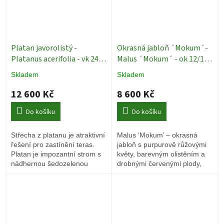
Platan javorolistý -
Okrasná jabloň ´Mokum´-
Platanus acerifolia - vk 240
Malus ´Mokum´ - ok 12/14
cm - Střecha - Exkluziv
cm Exkluziv
Okrasné
Skladem
Skladem
Terasové stromy
jabloně
12 600 Kč
8 600 Kč
Do košíku
Do košíku
Střecha z platanu je atraktivní
Malus ‘Mokum’ – okrasná
řešení pro zastínění teras.
jabloň s purpurově růžovými
Platan je impozantní strom s
květy, barevným olistěním a
nádhernou šedozelenou
drobnými červenými plody,
kůrou, která se během růstu
které zdobí strom až do zimy.
odlupuje a vytváří tak velmi
atraktivní podívanou.