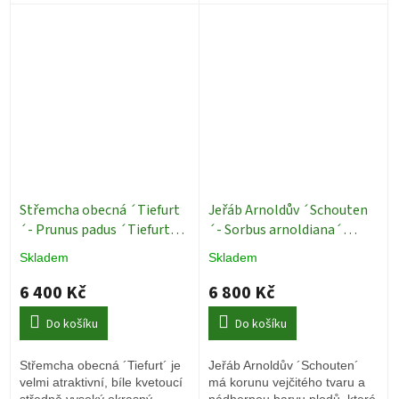
nádherných červených a
oranžových barev.
Střemcha obecná ´Tiefurt
Jeřáb Arnoldův ´Schouten
´- Prunus padus ´Tiefurt´ -
´- Sorbus arnoldiana´
vk 200 cm
Okrasné stromy
Schouten´ - ok 10/12
Skladem
Skladem
Okrasné stromy
6 400 Kč
6 800 Kč
Do košíku
Do košíku
Střemcha obecná ´Tiefurt´ je
Jeřáb Arnoldův ´Schouten´
velmi atraktivní, bíle kvetoucí
má korunu vejčitého tvaru a
středně vysoký okrasný
nádhernou barvu plodů, které