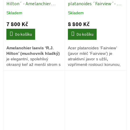
Hilton´ - Amelanchier
platanoides ´Fairview´- ok
leavis ´R.J. Hilton´ - ok
12/14
Okrasné stromy
Skladem
Skladem
8/10
Okrasné stromy
7 800 Kč
8 800 Kč
Do košíku
Do košíku
Amelanchier laevis ‘R.J.
Acer platanoides ‘Fairview’
Hilton’ (muchovník hladký)
(javor mléč ‘Fairview’) je
je elegantní, spolehlivý
atraktivní javor s užší
,
okrasný keř až menší strom s
vzpřímeně rostoucí korunou,
výrazným celoročním
vhodný jako solitéra i do alejí.
efektem.