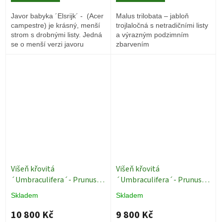
Javor babyka ´Elsrijk´ - (Acer
Malus trilobata – jabloň
campestre) je krásný, menší
trojlaločná s netradičními listy
strom s drobnými listy. Jedná
a výrazným podzimním
se o menší verzi javoru
zbarvením
babyky pojmenovaného po
parku v Holandsku, kde byl
objeven.
Višeň křovitá
Višeň křovitá
´Umbraculifera´- Prunus
´Umbraculifera´- Prunus
eminens ´Umbraculifera´
eminens ´Umbraculifera´
Skladem
Skladem
ok 18/20 cm
Okrasné
ok 18/20 cm
Okrasné
stromy
stromy
10 800 Kč
9 800 Kč