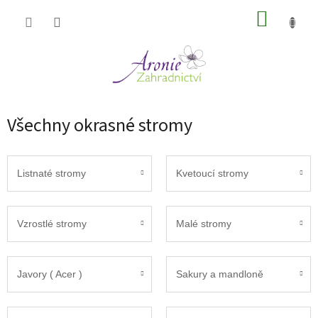
Přejít
NÁKUP
na
obsah
KOŠÍK
Všechny okrasné stromy
Listnaté stromy
Kvetoucí stromy
Vzrostlé stromy
Malé stromy
Javory ( Acer )
Sakury a mandloně