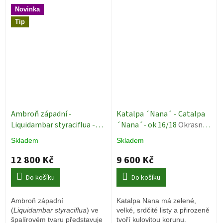
příjemný stín i jedinečnou
Novinka
atmosféru a zajistí krásnou
Tip
atmosféru z podzimní záplavy
barev.
Ambroň západní -
Katalpa ´Nana´ - Catalpa
Liquidambar styraciflua -
´Nana´- ok 16/18
Okrasné
Špalír ok 12/14
Živé stěny
stromy
Skladem
Skladem
12 800 Kč
9 600 Kč
Do košíku
Do košíku
Ambroň západní
Katalpa Nana má zelené,
(
Liquidambar styraciflua
) ve
velké, srdčité listy a přirozeně
špalírovém tvaru představuje
tvoří kulovitou korunu.