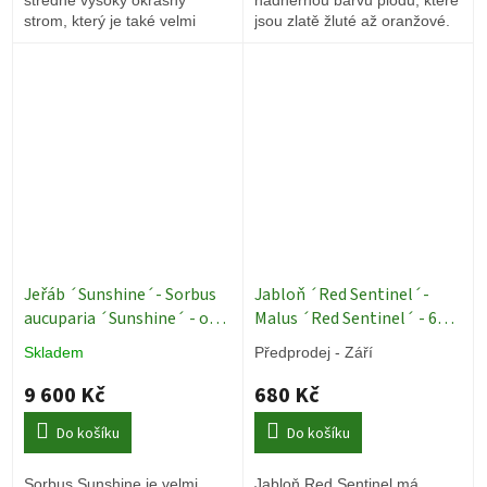
strom, který je také velmi
jsou zlatě žluté až oranžové.
užitečný pro hmyz a ptáky.
Jeřáb ´Sunshine´- Sorbus
Jabloň ´Red Sentinel´-
aucuparia ´Sunshine´ - ok
Malus ´Red Sentinel´ - 60 -
16/18
Okrasné stromy
80 cm, keř 4l
Okrasné
Skladem
Předprodej - Září
stromy
9 600 Kč
680 Kč
Do košíku
Do košíku
Sorbus Sunshine je velmi
Jabloň Red Sentinel má