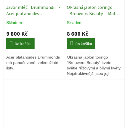
Javor mléč ´Drummondii´ -
Okrasná jabloň toringo
Acer platanoides
´Brouwers Beauty´- Malus
´Drummondii´- ok 14/16
toringo - ok 14/16
Okrasné
Skladem
Skladem
Okrasné stromy
jabloně
9 800 Kč
8 600 Kč
Do košíku
Do košíku
Acer platanoides Drummondii
Okrasná jabloň toringo
má panašované, zelenožluté
´Brouwers Beauty´ kvete
listy.
světle růžovými a bílými květy.
Nejatraktivnější jsou její
malinkatá žlutá jablíčka, jako
velmi žádaná pochoutka pro
ptáky.