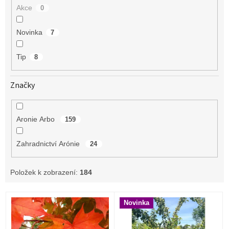
Akce
0
Novinka
7
Tip
8
Značky
Aronie Arbo
159
Zahradnictví Arónie
24
Položek k zobrazení:
184
V
Novinka
ý
p