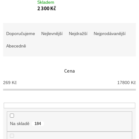
Skladem
2 300 Kč
Ř
a
Doporučujeme
Nejlevnější
Nejdražší
Nejprodávanější
z
e
Abecedně
n
í
p
Cena
r
o
269
Kč
17800
Kč
d
u
k
t
ů
Na skladě
184