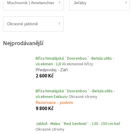
Muchovník | Amelanchier
Jeřáby
Okrasné jabloně
Nejprodávanější
Bříza himalájská ´Doorenbos´- Betula utilis -
vícekmen - 12l
Vícekmenné břízy
Předprodej - Září
2 600 Kč
Bříza himalájská ´Doorenbos´ - Betula utilis -
vícekmen Exkluziv
Okrasné stromy
Rezervace - podzim
9 800 Kč
Jabloň - Malus ´Red Sentinel´ - 130 - 150 cm keř
Okrasné stromy