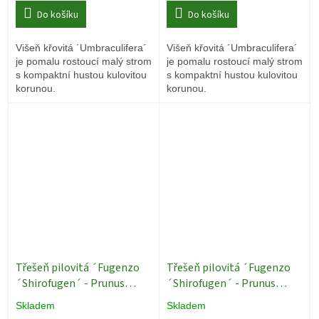
Do košíku
Do košíku
Višeň křovitá ´Umbraculifera´
Višeň křovitá ´Umbraculifera´
je pomalu rostoucí malý strom
je pomalu rostoucí malý strom
s kompaktní hustou kulovitou
s kompaktní hustou kulovitou
korunou.
korunou.
Třešeň pilovitá ´Fugenzo
Třešeň pilovitá ´Fugenzo
´Shirofugen´ - Prunus
´Shirofugen´ - Prunus
serrulata - sakura - ok 12/14
serrulata - sakura - ok 14/16
Skladem
Skladem
Okrasné stromy
Okrasné stromy