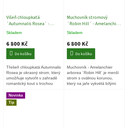
Višeň chloupkatá
Muchovník stromový
´Autumnalis Rosea´ -
´Robin Hill´ - Amelanchier
Prunus x subhirtella - ok
arborea - ok 8/10
Okrasné
Skladem
Skladem
10/12
Okrasné stromy
stromy
6 800 Kč
6 800 Kč
Do košíku
Do košíku
Třešeň chloupkatá Autumnalis
Muchovník - Amelanchier
Rosea je okrasný strom, který
arborea ´Robin Hill´ je menší
umožňuje vytvořit v zahradě
strom s oválnou korunou,
romantický kout s trochou
který na jaře vykvétá bílými
soukromí.
květy s růžovým nádechem.
Má nádherné podzimní
Novinka
zbarvení.
Tip