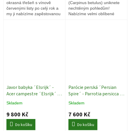
okrasná třešeň s vínově
(Carpinus betulus) uniknete
červenými listy po celý rok a
nechtěným pohledům!
my ji nabízíme zapěstovanou
Nabízíme velmi oblíbené
do tvaru vícekmene.
špalírové stromy.
Javor babyka ´Elsrijk´ -
Parócie perská ´Persian
Acer campestre ´Elsrijk´ -
Spire´ - Parrotia persicca -
ok 14/16
Okrasné stromy
vzrostlý
Okrasné stromy
Skladem
Skladem
9 800 Kč
7 600 Kč
Do košíku
Do košíku