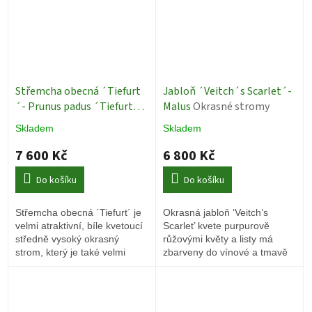
Střemcha obecná ´Tiefurt
Jabloň ´Veitch´s Scarlet´-
´- Prunus padus ´Tiefurt´ -
Malus
Okrasné stromy
ok 10/12
Okrasné stromy
Skladem
Skladem
7 600 Kč
6 800 Kč
Do košíku
Do košíku
Střemcha obecná ´Tiefurt´ je
Okrasná jabloň ‘Veitch’s
velmi atraktivní, bíle kvetoucí
Scarlet’ kvete purpurově
středně vysoký okrasný
růžovými květy a listy má
strom, který je také velmi
zbarveny do vínové a tmavě
užitečný pro hmyz a ptáky.
zelené barvy.