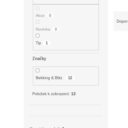
n
e
l
Ř
Akce
0
a
Dopor
z
Novinka
0
e
V
n
Tip
1
ý
í
p
p
i
r
Značky
s
o
p
d
r
u
Bekking & Blitz
12
o
k
d
t
Položek k zobrazení:
12
u
ů
k
t
ů
Puzzl
1000 