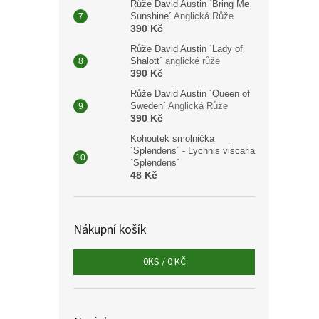
Růže David Austin ´Bring Me
Sunshine´
Anglická Růže
Sešit
390 Kč
M.C. 
Růže David Austin ´Lady of
Shalott´
anglické růže
390 Kč
Růže David Austin ´Queen of
94 
Sweden´
Anglická Růže
390 Kč
Sešit
Kohoutek smolnička
obalu
´Splendens´ - Lychnis viscaria
´Splendens´
48 Kč
Nákupní košík
0
KS /
0 KČ