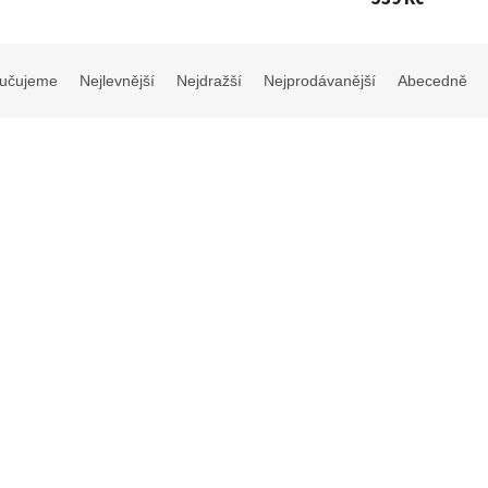
učujeme
Nejlevnější
Nejdražší
Nejprodávanější
Abecedně
e umělecké - Květiny ve váze -
Puzzle umělecké - Frida - 1000
dílků