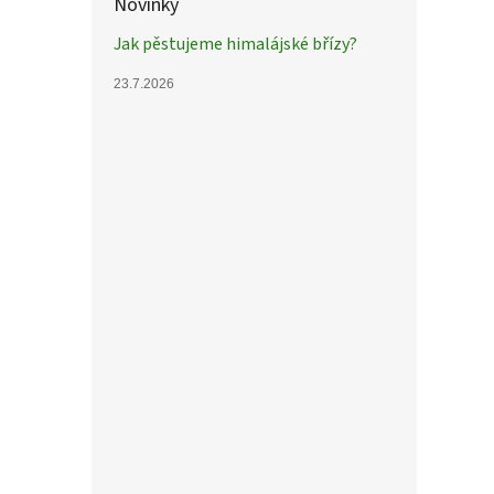
Novinky
Jak pěstujeme himalájské břízy?
23.7.2026
Puzzl
známk
539
Puzzl
Uměle
barevn