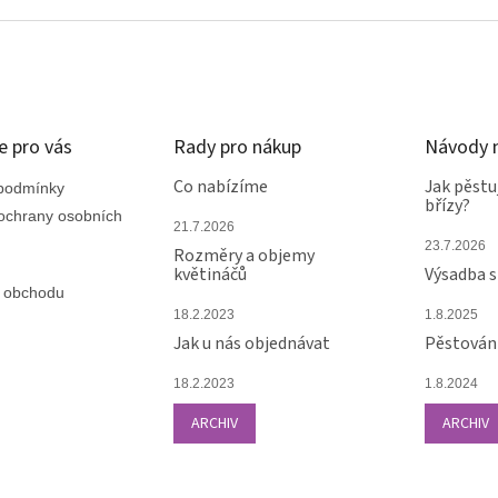
v
l
á
d
a
c
í
e pro vás
Rady pro nákup
Návody n
p
r
Co nabízíme
Jak pěstu
podmínky
břízy?
v
ochrany osobních
k
21.7.2026
y
23.7.2026
Rozměry a objemy
v
květináčů
Výsadba 
ý
 obchodu
p
18.2.2023
1.8.2025
i
Jak u nás objednávat
Pěstování
s
u
18.2.2023
1.8.2024
ARCHIV
ARCHIV