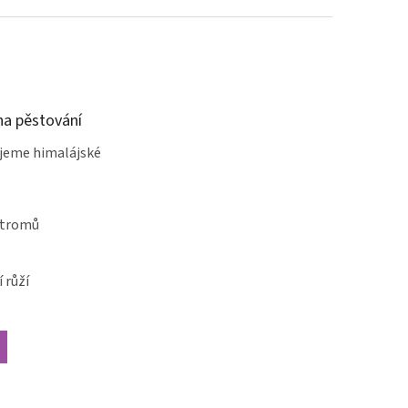
a pěstování
jeme himalájské
stromů
 růží