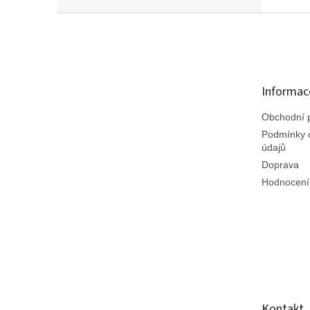
Z
á
p
a
t
Informac
í
Obchodní 
Podmínky 
údajů
Doprava
Hodnocení
Kontakt