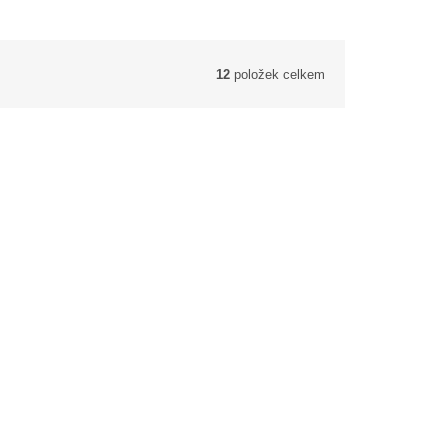
12
položek celkem
 dílků
Zápisník s gumičkou A6, Pim a Pom