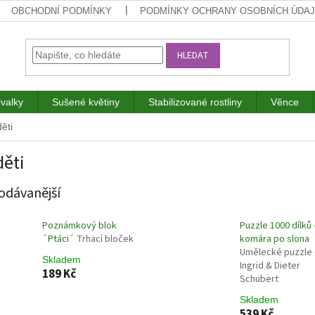
OBCHODNÍ PODMÍNKY
PODMÍNKY OCHRANY OSOBNÍCH ÚDA
HLEDAT
rvalky
Sušené květiny
Stabilizované rostliny
Věnce
ěti
děti
odávanější
Poznámkový blok
Puzzle 1000 dílků 
´Ptáci´
Trhací bloček
komára po slona
Umělecké puzzle 
Skladem
Ingrid & Dieter
189 Kč
Schubert
Skladem
539 Kč