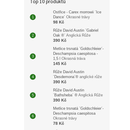
Top 10 produktů
Ostřice - Carex morrowii ´Ice
Dance´
Okrasné trávy
98 Kč
535
Růže David Austin ´Gabriel
Oak ®´
Anglická Růže
S tím
390 Kč
zimní
Metlice trsnatá ´Goldschleier´-
Deschampsia caespitosa -
1,5 l
Okrasná tráva
145 Kč
Růže David Austin
´Desdemona´®
anglické růže
390 Kč
Růže David Austin
´Bathsheba´ ®
Anglická Růže
390 Kč
Metlice trsnatá ´Goldschleier´-
Deschampsia caespitosa
Okrasné trávy
78 Kč