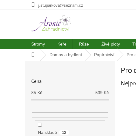
Přejít
j.stuparkova@seznam.cz
na
obsah
Stromy
Keře
Růže
Živé ploty
T
Domů
Domov a bydlení
Papírnictví
Pro d
P
Pro 
o
s
Cena
Nejpr
t
r
85
Kč
539
Kč
a
n
n
í
p
a
Na skladě
12