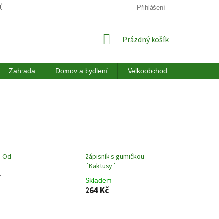
JŮ
DOPRAVA
HODNOCENÍ OBCHODU
Přihlášení
NÁKUPNÍ
Prázdný košík
KOŠÍK
Zahrada
Domov a bydlení
Velkoobchod
Akce a sl
- Od
Zápisník s gumičkou
´Kaktusy´
-
Skladem
264 Kč