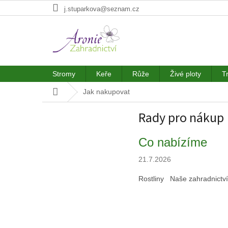
Přejít
j.stuparkova@seznam.cz
na
obsah
Stromy
Keře
Růže
Živé ploty
T
Domů
Jak nakupovat
Rady pro nákup
V
Co nabízíme
ý
p
21.7.2026
i
Rostliny Naše zahradnictví A
s
č
l
á