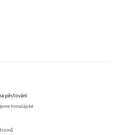
a pěstování
jeme himalájské
stromů