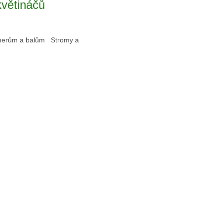
větináčů
ejnerům a balům Stromy a
.