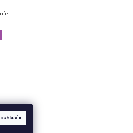
 růží
ouhlasím