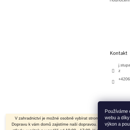
Kontakt
j.stup
z
+4206
Používáme c
webu a díky
V zahradnictví je možné osobně vybírat stromy a vzrostlé keře
výkon a pou
Dopravu k vám domů zajistíme naší dopravou. Otevřeno máme 