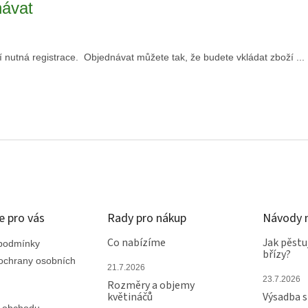
návat
 nutná registrace. Objednávat můžete tak, že budete vkládat zboží ...
O
v
l
á
d
a
c
í
e pro vás
Rady pro nákup
Návody n
p
r
Co nabízíme
Jak pěstu
podmínky
břízy?
v
ochrany osobních
k
21.7.2026
y
23.7.2026
Rozměry a objemy
v
květináčů
Výsadba 
ý
 obchodu