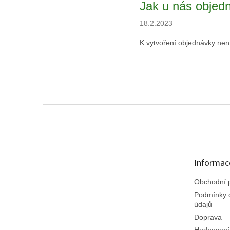
Jak u nás objed
18.2.2023
K vytvoření objednávky není
Z
á
p
a
t
Informac
í
Obchodní 
Podmínky 
údajů
Doprava
Hodnocení