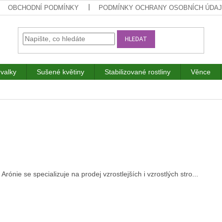
OBCHODNÍ PODMÍNKY
PODMÍNKY OCHRANY OSOBNÍCH ÚDA
HLEDAT
rvalky
Sušené květiny
Stabilizované rostliny
Věnce
rónie se specializuje na prodej vzrostlejších i vzrostlých stro...