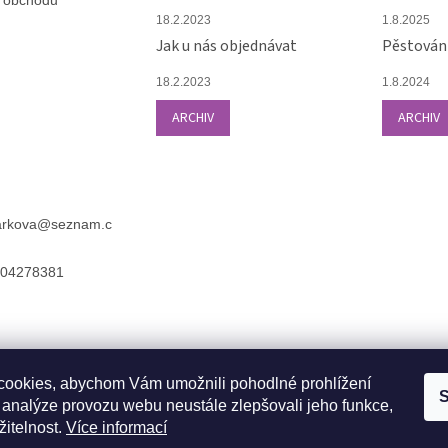
p
18.2.2023
1.8.2025
i
Jak u nás objednávat
Pěstování
s
u
18.2.2023
1.8.2024
ARCHIV
ARCHIV
arkova
@
seznam.c
04278381
ookies, abychom Vám umožnili pohodlné prohlížení
S
 analýze provozu webu neustále zlepšovali jeho funkce,
.
žitelnost.
Více informací
ve