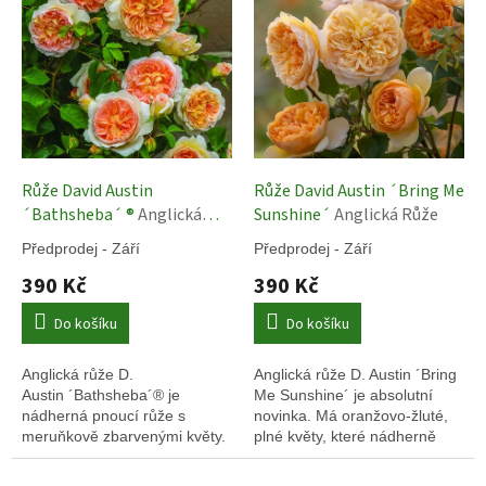
ó
n
i
e
Růže David Austin
Růže David Austin ´Bring Me
´Bathsheba´ ®
Anglická
Sunshine´
Anglická Růže
Růže
Předprodej - Září
Předprodej - Září
390 Kč
390 Kč
Do košíku
Do košíku
Anglická růže D.
Anglická růže D. Austin ´Bring
Austin ´Bathsheba´® je
Me Sunshine´ je absolutní
nádherná pnoucí růže s
novinka. Má oranžovo-žluté,
meruňkově zbarvenými květy.
plné květy, které nádherně
Je to jedna z nejkrásnějších
voní.
oranžových růží.