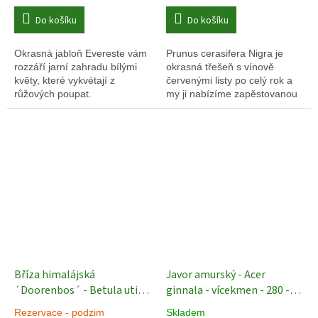
Do košíku
Do košíku
Okrasná jabloň Evereste vám
Prunus cerasifera Nigra je
rozzáří jarní zahradu bílými
okrasná třešeň s vínově
květy, které vykvétají z
červenými listy po celý rok a
růžových poupat.
my ji nabízíme zapěstovanou
do tvaru vícekmene.
Bříza himalájská
Javor amurský - Acer
´Doorenbos´ - Betula utilis
ginnala - vícekmen - 280 -
- vícekmen Exkluziv
Okrasné
350
Rezervace - podzim
Skladem