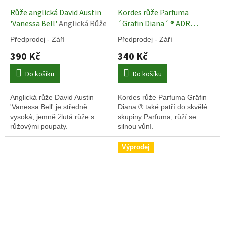
Růže anglická David Austin
Kordes růže Parfuma
'Vanessa Bell'
Anglická Růže
´Gräfin Diana´ ® ADR
Německé Růže
Předprodej - Září
Předprodej - Září
390 Kč
340 Kč
Do košíku
Do košíku
Anglická růže David Austin
Kordes růže Parfuma Gräfin
'Vanessa Bell' je středně
Diana ® také patří do skvělé
vysoká, jemně žlutá růže s
skupiny Parfuma, růží se
růžovými poupaty.
silnou vůní.
Výprodej