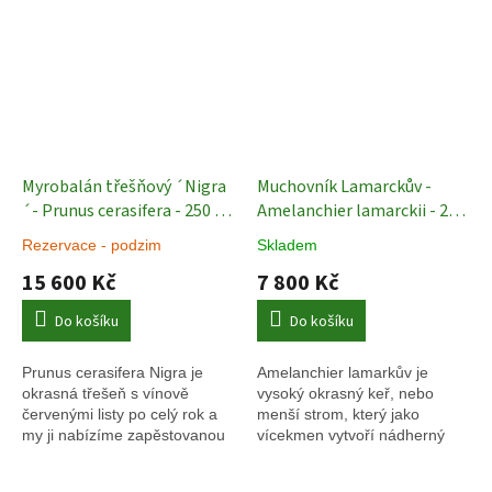
Myrobalán třešňový ´Nigra
Muchovník Lamarckův -
´- Prunus cerasifera - 250 -
Amelanchier lamarckii - 200
300 cm - vícekmen
Okrasné
- 250 - vícekmen
Rezervace - podzim
Skladem
stromy
15 600 Kč
7 800 Kč
Do košíku
Do košíku
Prunus cerasifera Nigra je
Amelanchier lamarkův je
okrasná třešeň s vínově
vysoký okrasný keř, nebo
červenými listy po celý rok a
menší strom, který jako
my ji nabízíme zapěstovanou
vícekmen vytvoří nádherný
do tvaru vícekmene.
architektonický prvek třeba
zrovna ve vaší zahradě.