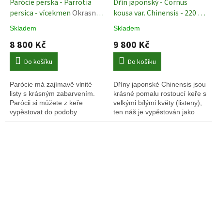
Parócie perská - Parrotia
Dřín japonský - Cornus
persica - vícekmen
Okrasné
kousa var. Chinensis - 220 -
stromy
250 cm vícekmen
Cornus
Skladem
Skladem
kousa
8 800 Kč
9 800 Kč
Do košíku
Do košíku
Parócie má zajímavě vlnité
Dříny japonské Chinensis jsou
listy s krásným zabarvením.
krásné pomalu rostoucí keře s
Parócii si můžete z keře
velkými bílými květy (listeny),
vypěstovat do podoby
ten náš je vypěstován jako
vícekmene a to postupným
vícekmen.
vyholováním jednotlivých
kmínků.