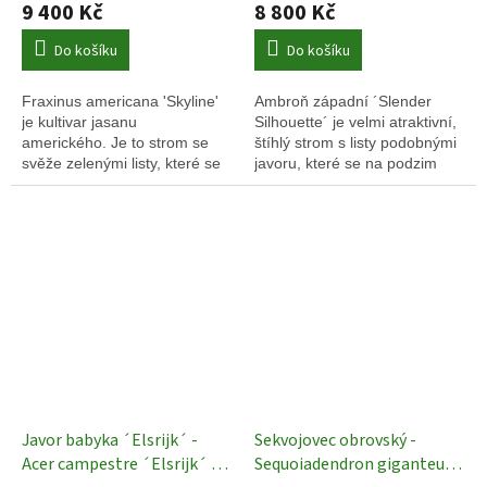
9 400 Kč
8 800 Kč
Do košíku
Do košíku
Fraxinus americana 'Skyline'
Ambroň západní ´Slender
je kultivar jasanu
Silhouette´ je velmi atraktivní,
amerického. Je to strom se
štíhlý strom s listy podobnými
svěže zelenými listy, které se
javoru, které se na podzim
na podzim zbarvují do žluto-
zbarvují do nádherných
oranžova až červena.
červených a oranžových
barev.
Javor babyka ´Elsrijk´ -
Sekvojovec obrovský -
Acer campestre ´Elsrijk´ -
Sequoiadendron giganteum