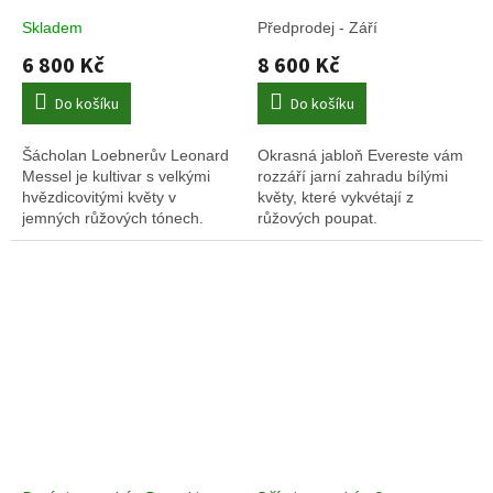
Vzrostlé okrasné stromy
vícekmen 200/250 cm
Skladem
Předprodej - Září
Okrasné stromy
6 800 Kč
8 600 Kč
Do košíku
Do košíku
Šácholan Loebnerův Leonard
Okrasná jabloň Evereste vám
Messel je kultivar s velkými
rozzáří jarní zahradu bílými
hvězdicovitými květy v
květy, které vykvétají z
jemných růžových tónech.
růžových poupat.