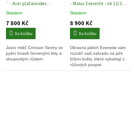
´ - Acer platanoides
- Malus Evereste - ok 12/14
´Crimson Sentry´- ok 10/12
okrasné ovocné stromy
Skladem
Skladem
cm
Okrasné stromy
7 800 Kč
8 900 Kč
Do košíku
Do košíku
Javor mléč Crimson Sentry se
Okrasná jabloň Evereste vám
pyšní tmavě červenými listy a
rozzáří vaši zahradu na jaře
sloupovitým růstem.
bílými květy, které vykvétají z
růžových poupat.