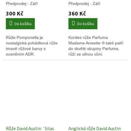
Německé Růže
Předprodej - Září
Předprodej - Září
300 Kč
360 Kč
Do košíku
Do košíku
Růže Pomponella je
Kordes růže Parfuma
nostalgická pohádková růže
Madame Anisette ® také patří
tmavě růžové barvy s
do skvělé skupiny Parfuma,
oceněním ADR.
růží se silnou vůní.
Růže David Austin ´Silas
Anglická růže David Austin