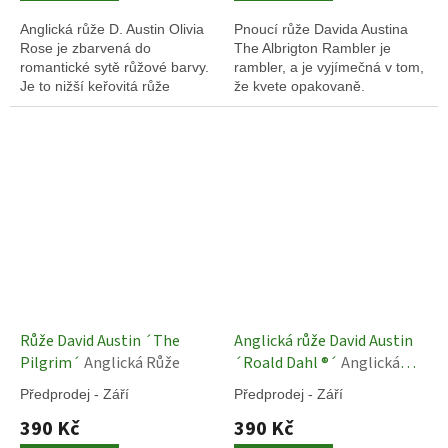
Anglická růže D. Austin Olivia
Pnoucí růže Davida Austina
Rose je zbarvená do
The Albrigton Rambler je
romantické sytě růžové barvy.
rambler, a je vyjímečná v tom,
Je to nižší keřovitá růže
že kvete opakovaně.
vhodná i do velkých květináčů.
Růže David Austin ´The
Anglická růže David Austin
Pilgrim´
Anglická Růže
´Roald Dahl ®´
Anglická
Růže
Předprodej - Září
Předprodej - Září
390 Kč
390 Kč