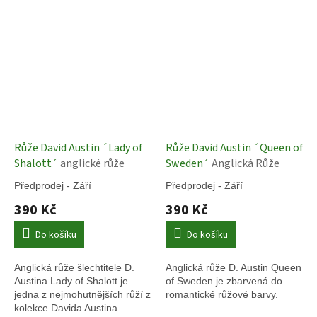
Růže David Austin ´Lady of
Růže David Austin ´Queen of
Shalott´
anglické růže
Sweden´
Anglická Růže
Předprodej - Září
Předprodej - Září
390 Kč
390 Kč
Do košíku
Do košíku
Anglická růže šlechtitele D.
Anglická růže D. Austin Queen
Austina Lady of Shalott je
of Sweden je zbarvená do
jedna z nejmohutnějších růží z
romantické růžové barvy.
kolekce Davida Austina.