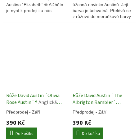
Austina ´Elizabeth´
®
Alžběta
úžasná novinka Austinů. Její
je nyní k prodeji i u nás.
barva je úchvatná. Přelévá se
z růžové do meruňkové barvy.
Růže David Austin ´Olivia
Růže David Austin ´The
Rose Austin´ ®
Anglická
Albrigton Rambler´
růže
Anglická Růže
Předprodej - Září
Předprodej - Září
390 Kč
390 Kč
Do košíku
Do košíku