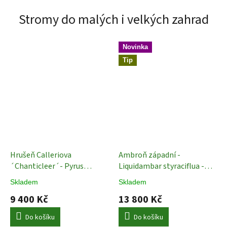
Stromy do malých i velkých zahrad
Novinka
Tip
Hrušeň Calleriova
Ambroň západní -
´Chanticleer´- Pyrus
Liquidambar styraciflua -
calleryana ´Chanticleer´ ok
Střecha ok 14/16
Živé
Skladem
Skladem
18/20
Okrasné stromy
střechy
9 400 Kč
13 800 Kč
Do košíku
Do košíku