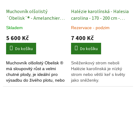
Muchovník olšolistý
Halézie karolínská - Halesia
´Obelisk´® - Amelanchier
carolina - 170 - 200 cm -
alnifolia - 180 cm vicekmen
vícekmen
Skladem
Rezervace - podzim
Exkluziv
Okrasné stromy
5 600 Kč
7 400 Kč
Do košíku
Do košíku
Muchovník olšolistý Obelisk ®
Sněženkový strom neboli
má sloupovitý růst a velmi
Halézie karolínská je nízký
chutné plody, je ideální pro
strom nebo větší keř s květy
výsadbu do
živého plotu, nebo
jako sněženky.
k zakrytí popelnic.