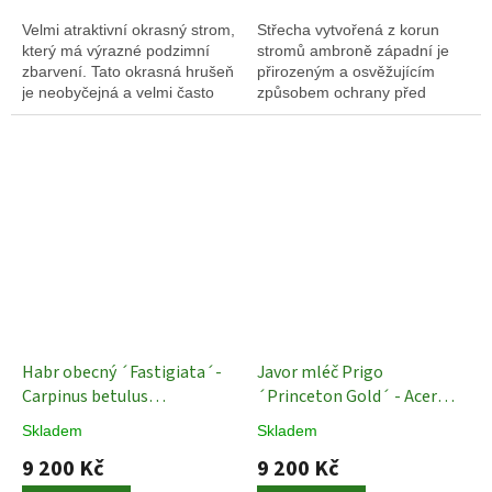
Velmi atraktivní okrasný strom,
Střecha vytvořená z korun
který má výrazné podzimní
stromů ambroně západní je
zbarvení. Tato okrasná hrušeň
přirozeným a osvěžujícím
je neobyčejná a velmi často
způsobem ochrany před
využívaná pro malé a středně
sluncem, který zahradě dodá
velké zahrady.
příjemný stín i jedinečnou
atmosféru a zajistí krásnou
atmosféru z podzimní záplavy
barev.
Habr obecný ´Fastigiata´-
Javor mléč Prigo
Carpinus betulus
´Princeton Gold´ - Acer
´Fastigiata´ - 16/18 cm
platanoides - ok 12/14
Skladem
Skladem
Okrasné stromy -
Okrasné stromy
9 200 Kč
9 200 Kč
sloupovité