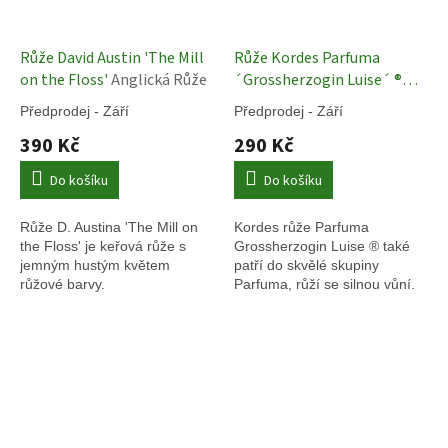
Růže David Austin 'The Mill
Růže Kordes Parfuma
on the Floss'
Anglická Růže
´Grossherzogin Luise´ ®
Německé Růže
Předprodej - Září
Předprodej - Září
390 Kč
290 Kč
Do košíku
Do košíku
Růže D. Austina 'The Mill on
Kordes růže Parfuma
the Floss' je keřová růže s
Grossherzogin Luise ® také
jemným hustým květem
patří do skvělé skupiny
růžové barvy.
Parfuma, růží se silnou vůní.