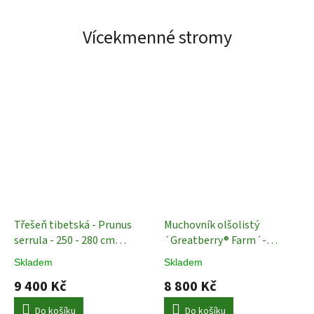
Vícekmenné stromy
Třešeň tibetská - Prunus
Muchovník olšolistý
serrula - 250 - 280 cm
´Greatberry® Farm´-
vícekmen
Vícekmeny
vícekmen - 180 - 220 cm
Skladem
Skladem
Ovocné stromy
9 400 Kč
8 800 Kč
Do košíku
Do košíku