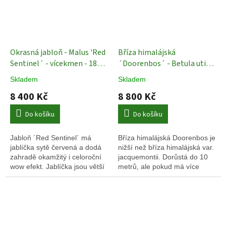
Okrasná jabloň - Malus 'Red
Bříza himalájská
Sentinel´ - vícekmen - 180 -
´Doorenbos´ - Betula utilis
200 cm
Okrasné stromy
- vícekmen - 200 - 250 cm
Skladem
Skladem
8 400 Kč
8 800 Kč
Do košíku
Do košíku
Jabloň ´Red Sentinel´ má
Bříza himalájská Doorenbos je
jablíčka sytě červená a dodá
nižší než bříza himalájská var.
zahradě okamžitý i celoroční
jacquemontii. Dorůstá do 10
wow efekt. Jablíčka jsou větší
metrů, ale pokud má více
než u jiného kultivaru
kmenů, může být ještě nižší.
Evereste.