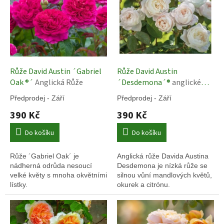
e
m
z
a
h
Růže David Austin ´Gabriel
Růže David Austin
r
Oak ®´
Anglická Růže
´Desdemona´®
anglické
a
růže
Předprodej - Září
Předprodej - Září
d
390 Kč
390 Kč
n
i
Do košíku
Do košíku
c
Růže ´Gabriel Oak´ je
Anglická růže Davida Austina
t
nádherná odrůda nesoucí
Desdemona je nízká růže se
v
velké květy s mnoha okvětními
silnou vůní mandlových květů,
lístky.
okurek a citrónu.
í
A
r