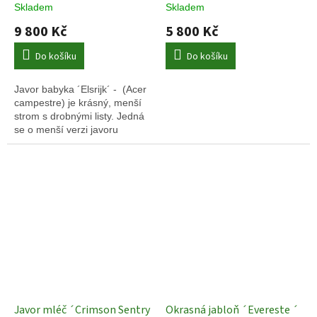
ok 14/16
Okrasné stromy
Jehličnany
Skladem
Skladem
9 800 Kč
5 800 Kč
Do košíku
Do košíku
Javor babyka ´Elsrijk´ - (Acer
campestre) je krásný, menší
strom s drobnými listy. Jedná
se o menší verzi javoru
babyky pojmenovaného po
parku v Holandsku, kde byl
objeven.
Javor mléč ´Crimson Sentry
Okrasná jabloň ´Evereste ´