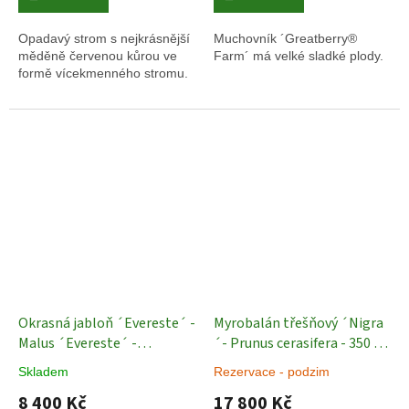
Opadavý strom s nejkrásnější
Muchovník ´Greatberry®
měděně červenou kůrou ve
Farm´ má velké sladké plody.
formě vícekmenného stromu.
Okrasná jabloň ´Evereste´ -
Myrobalán třešňový ´Nigra
Malus ´Evereste´ -
´- Prunus cerasifera - 350 -
vícekmen
Okrasné stromy
380 cm - vícekmen
Okrasné
Skladem
Rezervace - podzim
stromy
8 400 Kč
17 800 Kč