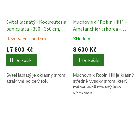
Svitel latnatý - Koelreuteria
Muchovník ´Robin Hill´ -
paniculata - 300 - 350 cm,
Amelanchier arborea -
vícekmen Exkluziv
Okrasné
vícekmen 250 - 300 cm
Rezervace - podzim
Skladem
vzrostlé stromy
Okrasné stromy
17 800 Kč
8 600 Kč
Do košíku
Do košíku
Svitel latnatý je okrasný strom,
Muchovník Robin Hill je krásný
atraktivní po celý rok.
středně vysoký strom, který
máme vypěstovaný jako
vícekmen.