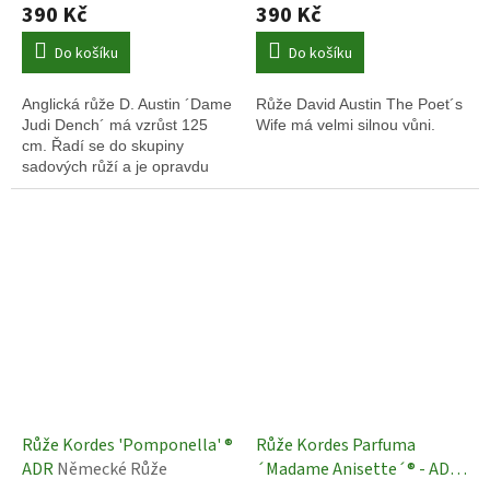
390 Kč
390 Kč
Do košíku
Do košíku
Anglická růže D. Austin ´Dame
Růže David Austin The Poet´s
Judi Dench´ má vzrůst 125
Wife má velmi silnou vůni.
cm. Řadí se do skupiny
sadových růží a je opravdu
nádherná.
Růže Kordes 'Pomponella' ®
Růže Kordes Parfuma
ADR
Německé Růže
´Madame Anisette´® - ADR