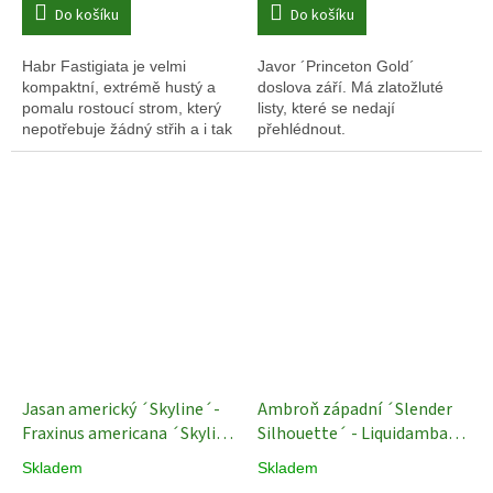
Do košíku
Do košíku
Habr Fastigiata je velmi
Javor ´Princeton Gold´
kompaktní, extrémě hustý a
doslova září. Má zlatožluté
pomalu rostoucí strom, který
listy, které se nedají
nepotřebuje žádný střih a i tak
přehlédnout.
roste do kuželovitého tvaru.
Jasan americký ´Skyline´-
Ambroň západní ´Slender
Fraxinus americana ´Skyline
Silhouette´ - Liquidambar
´- ok 14/16
Okrasné stromy
styraciflua - ok 12/14 cm
Skladem
Skladem
Okrasné stromy