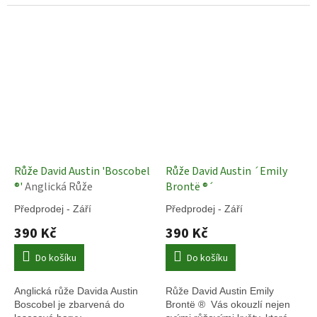
Růže David Austin 'Boscobel
Růže David Austin ´Emily
®'
Anglická Růže
Brontë ®´
Předprodej - Září
Předprodej - Září
390 Kč
390 Kč
Do košíku
Do košíku
Anglická růže Davida Austin
Růže David Austin Emily
Boscobel je zbarvená do
Brontë
®
Vás okouzlí nejen