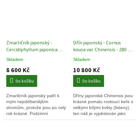
Zmarličník japonský -
Dřín japonský - Cornus
Cercidiphyllum japonica
kousa var. Chinensis - 280 -
Okrasné stromy
300 cm vícekmen
Vzrostlé
Skladem
Skladem
stromy - vícekmeny
8 600 Kč
10 800 Kč
Do košíku
Do košíku
Zmarličník japonský patří k
Dříny japonské Chinensis jsou
mým nejoblíbenějším
krásné pomalu rostoucí keře s
stromům, protože jsou
po celý
velkými bílými květy (listeny),
rok krásné. Podzimní
ten náš je vypěstován jako
zmarvení patří k těch
vícekmen. Je to vzrostlý a
nejkrásnějším co znám.
velký strom se silnými kmeny.
Je v balu.