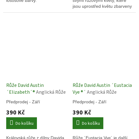
lososové barvy.
svými růžovými květy, které
jsou uprostřed květu zbarveny
do meruňkové barvy, ale také
silnou čajovou vůní starých
růží.
Růže David Austin
Růže David Austin ´Eustacia
´Elizabeth´®
Anglická Růže
Vye ®´
Anglická Růže
Předprodej - Září
Předprodej - Září
390 Kč
390 Kč
Do košíku
Do košíku
Královská růže z dílny Davida
Růže ´Eustacia Vye´ je další