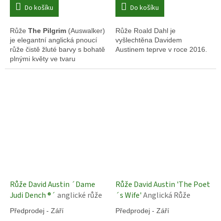
Do košíku
Do košíku
Růže
The Pilgrim
(Auswalker)
Růže Roald Dahl je
je elegantní anglická pnoucí
vyšlechtěna Davidem
růže čistě žluté barvy s bohatě
Austinem teprve v roce 2016.
plnými květy ve tvaru
šálkovitých růžic.
Růže David Austin ´Dame
Růže David Austin 'The Poet
Judi Dench ®´
anglické růže
´s Wife'
Anglická Růže
Předprodej - Září
Předprodej - Září