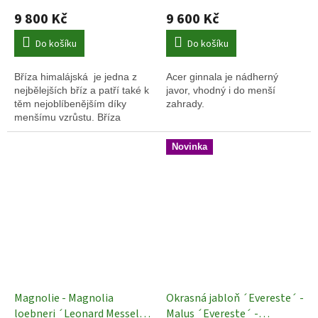
stromy
9 800 Kč
9 600 Kč
Do košíku
Do košíku
Bříza himalájská je jedna z
Acer ginnala je nádherný
nejbělejších bříz a patří také k
javor, vhodný i do menší
těm nejoblíbenějším díky
zahrady.
menšímu vzrůstu. Bříza
himalájská Doorenbos (Betula
utilis Doorenbos) je další
Novinka
krásný kultivar se sněhobílým
kmenem a nižším vzrůstem.
Magnolie - Magnolia
Okrasná jabloň ´Evereste´ -
loebneri ´Leonard Messel´
Malus ´Evereste´ -