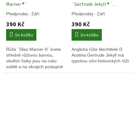
Marner ®´
´Gertrude Jekyll ®´
Anglické růže
Předprodej - Září
Předprodej - Září
390 Kč
390 Kč
Do košíku
Do košíku
Růže ´Silas Marner ®´ kvete
Anglická růže šlechtitele D.
středně růžovou barvou,
Austina Gertrude Jekyll má
okvětní lístky jsou na rubu
typickou vůni historických růží.
světlé a na okrajích postupně
vyblednou