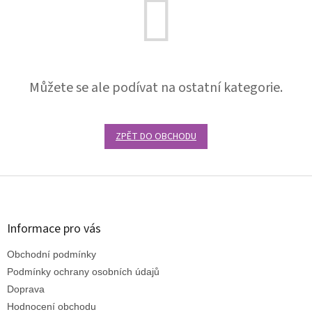
Můžete se ale podívat na ostatní kategorie.
ZPĚT DO OBCHODU
Z
á
p
a
Informace pro vás
t
Obchodní podmínky
í
Podmínky ochrany osobních údajů
Doprava
Hodnocení obchodu