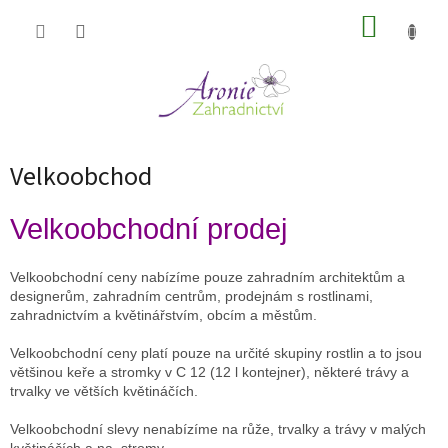
Přejít
NÁKUP
na
obsah
KOŠÍK
Velkoobchod
Velkoobchodní prodej
Velkoobchodní ceny nabízíme pouze zahradním architektům a
designerům, zahradním centrům, prodejnám s rostlinami,
zahradnictvím a květinářstvím, obcím a městům.
Velkoobchodní ceny platí pouze na určité skupiny rostlin a to jsou
většinou keře a stromky v C 12 (12 l kontejner), některé trávy a
trvalky ve větších květináčích.
Velkoobchodní slevy nenabízíme na růže, trvalky a trávy v malých
květináčích a na stromy.