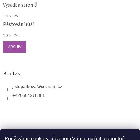
Výsadba stromů
1.8.2025
Pěstování růží
1.8.2024
ARCHIV
Kontakt
j.stuparkova
@
seznam.cz
+420604278381
Používáme cookies, abychom Vám umožnili pohodlné