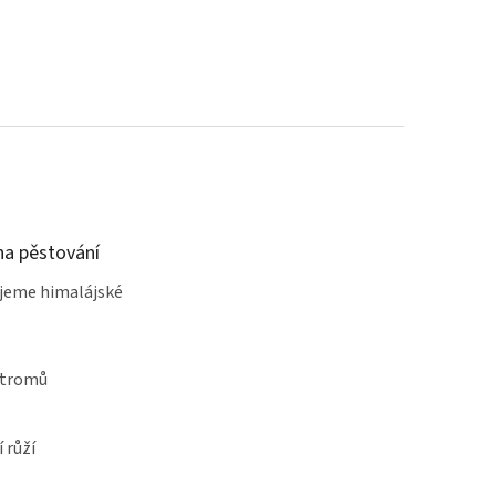
a pěstování
jeme himalájské
stromů
 růží