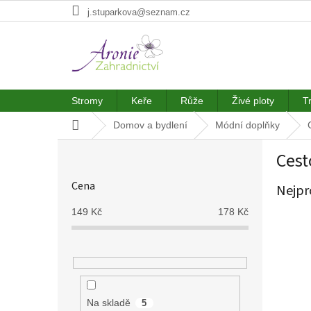
Přejít
j.stuparkova@seznam.cz
na
obsah
Stromy
Keře
Růže
Živé ploty
T
Domů
Domov a bydlení
Módní doplňky
P
Cest
o
s
Cena
Nejpr
t
r
149
Kč
178
Kč
a
n
n
í
p
a
Na skladě
5