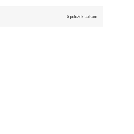
5
položek celkem
rnst
Cestovní zrcátko ´ Touch of Zen´
Michelle Dujardin
Cestovní zrcátko