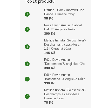
Top 10 produktů
Ostřice - Carex morrowii ´Ice
Dance´
Okrasné trávy
178
98 Kč
Růže David Austin ´Gabriel
Cestov
Oak ®´
Anglická Růže
prakt
390 Kč
kabelk
Metlice trsnatá ´Goldschleier´-
Deschampsia caespitosa -
1,5 l
Okrasná tráva
145 Kč
Růže David Austin
´Desdemona´®
anglické růže
390 Kč
Růže David Austin
´Bathsheba´ ®
Anglická Růže
390 Kč
Metlice trsnatá ´Goldschleier´-
Deschampsia caespitosa
Okrasné trávy
78 Kč