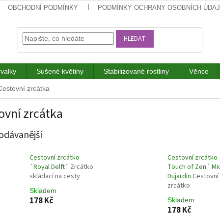
OBCHODNÍ PODMÍNKY
PODMÍNKY OCHRANY OSOBNÍCH ÚDA
HLEDAT
rvalky
Sušené květiny
Stabilizované rostliny
Věnce
Cestovní zrcátka
ovní zrcátka
odávanější
Cestovní zrcátko
Cestovní zrcátko 
´Royal Delft´
Zrcátko
Touch of Zen´ Mi
skládací na cesty
Dujardin
Cestovní
zrcátko
Skladem
178 Kč
Skladem
178 Kč