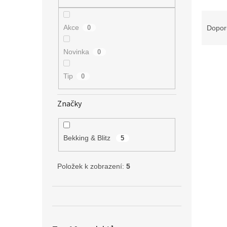
n
e
Ř
l
a
Akce
0
Dopor
z
e
Novinka
0
V
n
ý
í
Tip
0
p
p
i
r
s
o
Značky
p
d
r
u
o
k
Bekking & Blitz
5
d
t
u
ů
Položek k zobrazení:
5
k
t
ů
Cesto
Zrcát