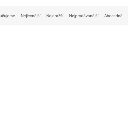
učujeme
Nejlevnější
Nejdražší
Nejprodávanější
Abecedně
vní zrcátko ´Royal Delft´
Cestovní zrcátko ´Kolibřík´ E
ko skládací na cesty
Haeckel
Cestovní zrcátko