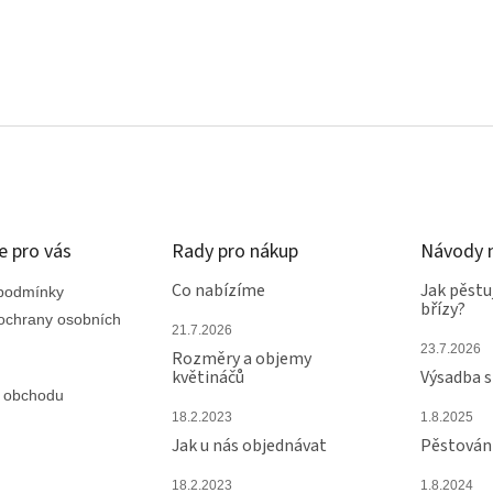
r
v
k
y
v
ý
p
i
s
u
e pro vás
Rady pro nákup
Návody n
Co nabízíme
Jak pěstu
podmínky
břízy?
ochrany osobních
21.7.2026
23.7.2026
Rozměry a objemy
květináčů
Výsadba 
 obchodu
18.2.2023
1.8.2025
Jak u nás objednávat
Pěstování
18.2.2023
1.8.2024