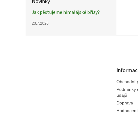
Novinky
Jak pěstujeme himalájské břízy?
23.7.2026
Z
á
p
a
t
Informac
í
Obchodní 
Podmínky 
údajů
Doprava
Hodnocení