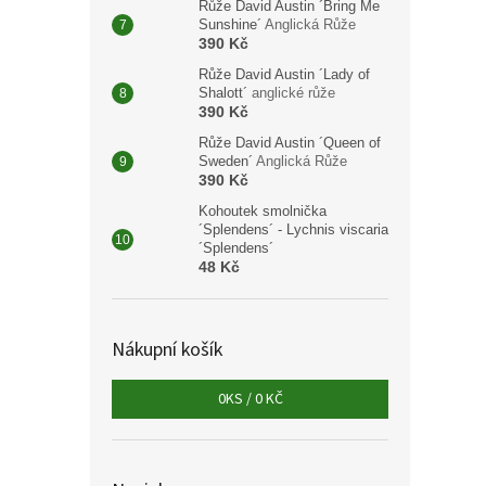
Růže David Austin ´Bring Me
Sunshine´
Anglická Růže
Cesto
390 Kč
´
Zrc
Růže David Austin ´Lady of
Shalott´
anglické růže
390 Kč
Růže David Austin ´Queen of
178
Sweden´
Anglická Růže
390 Kč
Cestov
Kohoutek smolnička
každé
´Splendens´ - Lychnis viscaria
magnó
´Splendens´
48 Kč
Nákupní košík
0
KS /
0 KČ