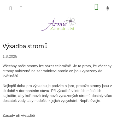
Přejít
NÁKUP
na
obsah
KOŠÍK
Výsadba stromů
1.8.2025
Všechny naše stromy lze sázet celoročně. Je to proto, že všechny
stromy nabízené na zahradnictvi-aronie.cz jsou vysazeny do
květináčů.
Nejlepší doba pro výsadbu je podzim a jaro, protože stromy jsou v
té době v dormantním stavu. Při výsadbě v letních měsících
zajistěte, aby kořenové baly nově vysazených stromů dostaly včas
dostatek vody, aby nedošlo k jejich vysychání. Nepřelévejte.
Zásady při výsadbě