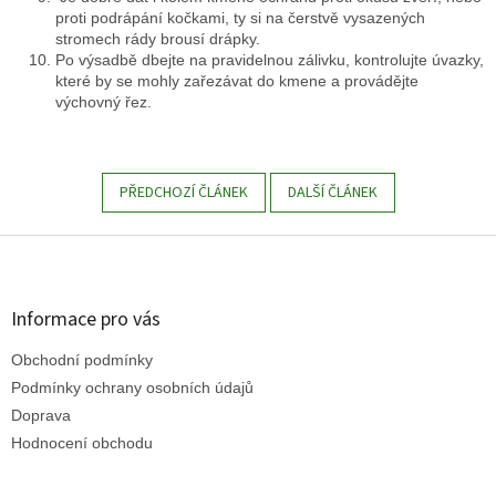
proti podrápání kočkami, ty si na čerstvě vysazených
stromech rády brousí drápky.
Po výsadbě dbejte na pravidelnou zálivku, kontrolujte úvazky,
které by se mohly zařezávat do kmene a provádějte
výchovný řez.
PŘEDCHOZÍ ČLÁNEK
DALŠÍ ČLÁNEK
Z
á
p
a
Informace pro vás
t
Obchodní podmínky
í
Podmínky ochrany osobních údajů
Doprava
Hodnocení obchodu