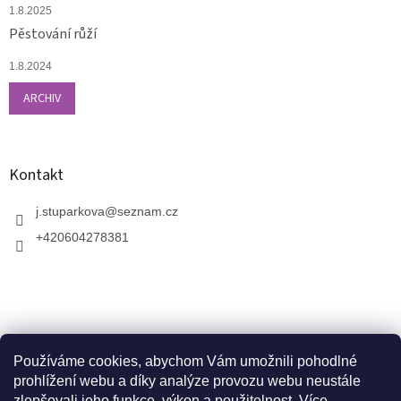
1.8.2025
Pěstování růží
1.8.2024
ARCHIV
Kontakt
j.stuparkova
@
seznam.cz
+420604278381
Používáme cookies, abychom Vám umožnili pohodlné
prohlížení webu a díky analýze provozu webu neustále
zlepšovali jeho funkce, výkon a použitelnost.
Více