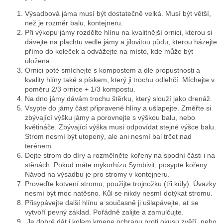
Výsadbová jáma musí být dostatečně velká. Musí být větší,
než je rozměr balu, kontejneru.
Při výkopu jámy rozdělte hlínu na kvalitnější ornici, kterou si
dávejte na plachtu vedle jámy a jílovitou půdu, kterou házejte
přímo do koleček a odvážejte na místo, kde může být
uložena.
Ornici poté smíchejte s kompostem a dle propustnosti a
kvality hlíny také s pískem, který ji trochu odlehčí. Míchejte v
poměru 2/3 ornice + 1/3 kompostu.
Na dno jámy dávám trochu štěrku, který slouží jako drenáž.
Vsypte do jámy část připravené hlíny a ušlapejte. Změřte si
zbývající výšku jámy a porovnejte s výškou balu, nebo
květináče. Zbývající výška musí odpovídat stejné výšce balu.
Strom nesmí být utopený, ale ani nesmí bal trčet nad
terénem.
Dejte strom do díry a rozmělněte kořeny na spodní části i na
stěnách. Pokud máte mykorhízu Symbivit, posypte kořeny.
Návod na výsadbu je pro stromy v kontejneru.
Proveďte kotvení stromu, použijte trojnožku (tři kůly). Úvazky
nesmí být moc natěsno. Kůl se nikdy nesmí dotýkat stromu.
Přisypávejte další hlínu a současně ji ušlapávejte, ať se
vytvoří pevný základ. Pořádně zalijte a zamulčujte.
Je dobré dát i kolem kmene ochranu proti okusu zvěří, nebo