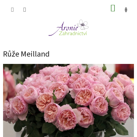
Přejít
NÁKUP
na
obsah
KOŠÍK
Růže Meilland