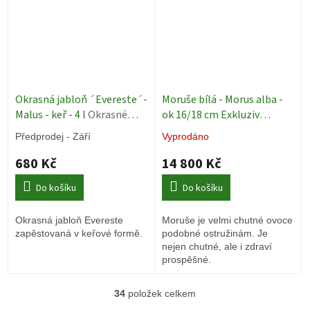
Okrasná jabloň ´Evereste´-
Moruše bílá - Morus alba -
Malus - keř - 4 l
Okrasné
ok 16/18 cm Exkluziv
stromy
Ovocné stromy
Předprodej - Září
Vyprodáno
680 Kč
14 800 Kč
Do košíku
Do košíku
Okrasná jabloň Evereste
Moruše je velmi chutné ovoce
zapěstovaná v keřové formě.
podobné ostružinám. Je
nejen chutné, ale i zdraví
prospěšné.
34
položek celkem
O