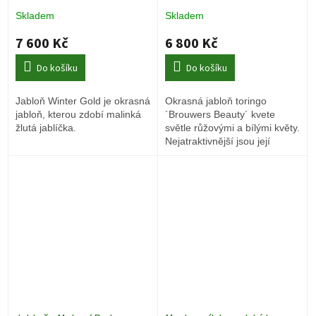
´ - obvod kmene 12/14 cm
toringo - ok 8/10
Skladem
Skladem
Okrasné stromy
7 600 Kč
6 800 Kč
Do košíku
Do košíku
Jabloň Winter Gold je okrasná
Okrasná jabloň toringo
jabloň, kterou zdobí malinká
´Brouwers Beauty´ kvete
žlutá jablíčka.
světle růžovými a bílými květy.
Nejatraktivnější jsou její
malinkatá žlutá jablíčka, jako
velmi žádaná pochoutka pro
ptáky.