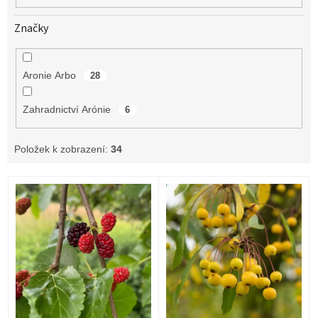
Značky
Aronie Arbo
28
Zahradnictví Arónie
6
Položek k zobrazení:
34
V
ý
p
i
s
p
r
o
d