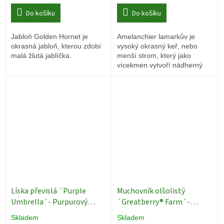
Do košíku
Do košíku
Jabloň Golden Hornet je
Amelanchier lamarkův je
okrasná jabloň, kterou zdobí
vysoký okrasný keř, nebo
malá žlutá jablíčka.
menší strom, který jako
vícekmen vytvoří nádherný
architektonický prvek třeba
zrovna ve vaší zahradě.
Líska převislá ´Purple
Muchovník olšolistý
Umbrella´- Purpurový
´Greatberry® Farm´-
deštník - vk 190 cm, ok
vícekmen - 180 - 220 cm
Skladem
Skladem
12/14
Okrasné stromy
Ovocné stromy