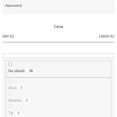
z
e
Abecedně
n
í
p
Cena
r
o
680
Kč
14800
Kč
d
u
k
t
ů
Na skladě
34
Akce
0
Novinka
0
Tip
0