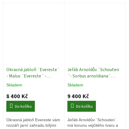
nebo k zakrytí popelnic.
Okrasná jabloň ´Evereste´
Jeřáb Arnoldův ´Schouten
- Malus ´Evereste´ -
´- Sorbus arnoldiana´
vícekmen
Okrasné stromy
Schouten´ - ok 16/18
Skladem
Skladem
Okrasné stromy
8 400 Kč
9 400 Kč
Do košíku
Do košíku
Okrasná jabloň Evereste vám
Jeřáb Arnoldův ´Schouten´
rozzáří jarní zahradu bílými
má korunu vejčitého tvaru a