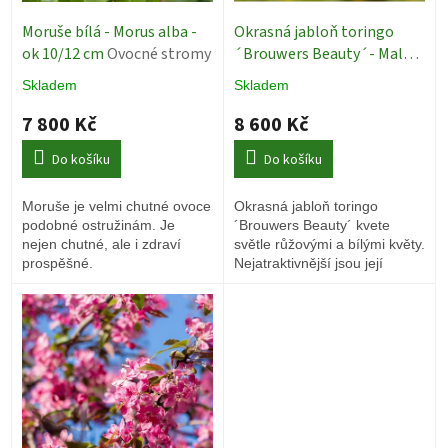
u
k
Moruše bílá - Morus alba -
Okrasná jabloň toringo
t
ok 10/12 cm
Ovocné stromy
´Brouwers Beauty´- Malus
ů
toringo - ok 14/16
Okrasné
Skladem
Skladem
jabloně
7 800 Kč
8 600 Kč
Do košíku
Do košíku
Moruše je velmi chutné ovoce
Okrasná jabloň toringo
podobné ostružinám. Je
´Brouwers Beauty´ kvete
nejen chutné, ale i zdraví
světle růžovými a bílými květy.
prospěšné.
Nejatraktivnější jsou její
malinkatá žlutá jablíčka, jako
velmi žádaná pochoutka pro
ptáky.