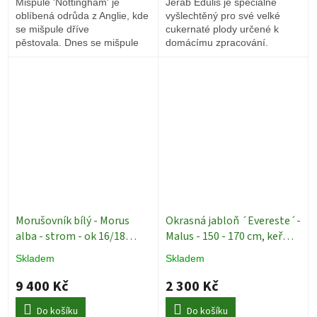
Mišpule 'Nottingham' je
Jeřáb Edulis je speciálně
oblíbená odrůda z Anglie, kde
vyšlechtěný pro své velké
se mišpule dříve
cukernaté plody určené k
pěstovala.
Dnes se mišpule
domácímu zpracování.
stala velmi vzácnou.
Jeřabiny jsou na rozdlíl od
jiných jeřábů sladké a
mnohem méně trpké.
Morušovník bílý - Morus
Okrasná jabloň ´Evereste´-
alba - strom - ok 16/18
Malus - 150 - 170 cm, keř
Ovocné vzrostlé stromy
Okrasné keře
Skladem
Skladem
9 400 Kč
2 300 Kč
Do košíku
Do košíku