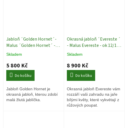
Jabloň ´Golden Hornet´-
Okrasná jabloň ´Evereste ´
Malus ´Golden Hornet´ -
- Malus Evereste - ok 12/14
ok 8/10 cm
Okrasné stromy
okrasné ovocné stromy
Skladem
Skladem
5 800 Kč
8 900 Kč
Do košíku
Do košíku
Jabloň Golden Hornet je
Okrasná jabloň Evereste vám
okrasná jabloň, kterou zdobí
rozzáří vaši zahradu na jaře
malá žlutá jablíčka.
bílými květy, které vykvétají z
růžových poupat.