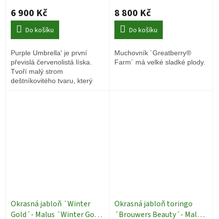
6 900 Kč
8 800 Kč
Do košíku
Do košíku
Purple Umbrella' je první
Muchovník ´Greatberry®
převislá červenolistá líska.
Farm´ má velké sladké plody.
Tvoří malý strom
deštníkovitého tvaru, který
plodí lískové ořechy.
Okrasná jabloň ´Winter
Okrasná jabloň toringo
Gold´- Malus ´Winter Gold
´Brouwers Beauty´- Malus