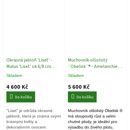
Okrasná jabloň 'Liset' -
Muchovník olšolistý
Malus 'Liset' ok 6/8 cm
´Obelisk´® - Amelanchier
Malus 'Liset'
alnifolia - 180 cm vicekmen
Skladem
Skladem
Exkluziv
Okrasné stromy
4 600 Kč
5 600 Kč
Do košíku
Do košíku
"Liset" je odrůda okrasné
Muchovník olšolistý Obelisk ®
jabloně, která je známá svými
má sloupovitý růst a velmi
krásnými květy a
chutné plody, je ideální pro
dekorativním ovocem.
výsadbu do
živého plotu,