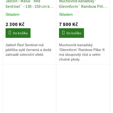
Jabloň - Malus ´Red
Muchovník kanadský '
Sentinel´ - 130 - 150 cm keř
Glennform´ Rainbow Pillar
Okrasné stromy
®- Amelanchier canadensis '
Skladem
Skladem
- ok 8/10
Ovocné stromy
2 300 Kč
7 800 Kč
Do košíku
Do košíku
Jabloň Red Sentinel má
Muchovník kanadský
jablíčka sytě červená a dodá
'Glennform' Rainbow Pillar ®
zahradě celoroční efekt.
má sloupovitý růst a velmi
chutné plody.