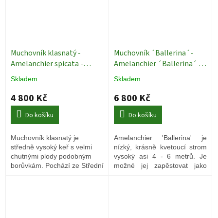
Muchovník klasnatý -
Muchovník ´Ballerina´-
Amelanchier spicata -
Amelanchier ´Ballerina´ -
vícekmen
Muchovníky
ok 8/10 strom
Skladem
Skladem
vícekmeny
4 800 Kč
6 800 Kč
Do košíku
Do košíku
Muchovník klasnatý je
Amelanchier 'Ballerina' je
středně vysoký keř s velmi
nízký, krásně kvetoucí strom
chutnými plody podobným
vysoký asi 4 - 6 metrů. Je
borůvkám. Pochází ze Střední
možné jej zapěstovat jako
Ameriky a u nás je dobře
vícekmen, kdy vzhledem k
odolný vůči mrazům.
roubu je větvení výš, než u
muchovníku lamarkového.
Plody má tmavě červené, 1
cm velké a sladké