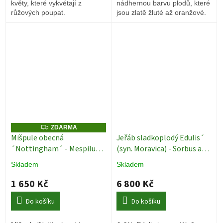
květy, které vykvétají z
nádhernou barvu plodů, které
růžových poupat.
jsou zlatě žluté až oranžové.
Z
ZDARMA
D
Mišpule obecná
Jeřáb sladkoplodý Edulis´
A
´Nottingham´ - Mespilus
(syn. Moravica) - Sorbus auc.
R
M
germanica - 130 - 150 cm
´Edulis´ (syn. Moravica) -
A
Skladem
Skladem
Ovocné keře
ok 10/12 cm
Okrasné jeřáby
1 650 Kč
6 800 Kč
Do košíku
Do košíku