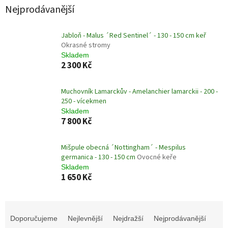
Nejprodávanější
Jabloň - Malus ´Red Sentinel´ - 130 - 150 cm keř
Okrasné stromy
Skladem
2 300 Kč
Muchovník Lamarckův - Amelanchier lamarckii - 200 -
250 - vícekmen
Skladem
7 800 Kč
Mišpule obecná ´Nottingham´ - Mespilus
germanica - 130 - 150 cm
Ovocné keře
Skladem
1 650 Kč
Ř
a
Doporučujeme
Nejlevnější
Nejdražší
Nejprodávanější