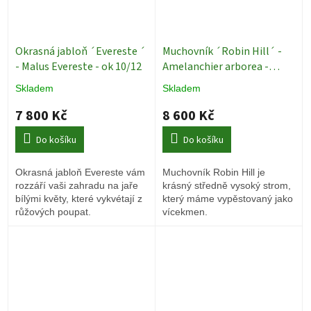
Okrasná jabloň ´Evereste ´
Muchovník ´Robin Hill´ -
- Malus Evereste - ok 10/12
Amelanchier arborea -
vícekmen 250 - 300 cm
Skladem
Skladem
Okrasné stromy
7 800 Kč
8 600 Kč
Do košíku
Do košíku
Okrasná jabloň Evereste vám
Muchovník Robin Hill je
rozzáří vaši zahradu na jaře
krásný středně vysoký strom,
bílými květy, které vykvétají z
který máme vypěstovaný jako
růžových poupat.
vícekmen.