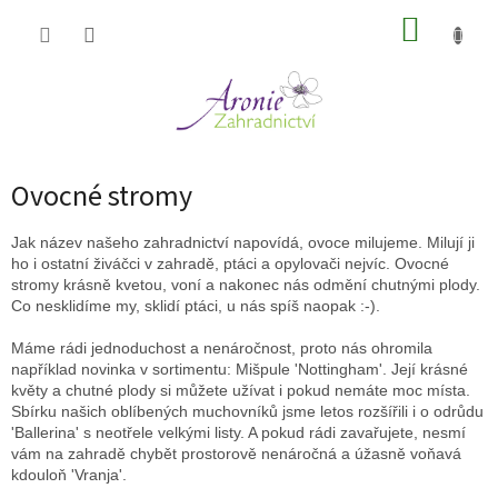
Přejít
NÁKUP
na
obsah
KOŠÍK
Ovocné stromy
Jak název našeho zahradnictví napovídá, ovoce milujeme. Milují ji
ho i ostatní živáčci v zahradě, ptáci a opylovači nejvíc. Ovocné
stromy krásně kvetou, voní a nakonec nás odmění chutnými plody.
Co nesklidíme my, sklidí ptáci, u nás spíš naopak :-).
Máme rádi jednoduchost a nenáročnost, proto nás ohromila
například novinka v sortimentu: Mišpule 'Nottingham'. Její krásné
květy a chutné plody si můžete užívat i pokud nemáte moc místa.
Sbírku našich oblíbených muchovníků jsme letos rozšířili i o odrůdu
'Ballerina' s neotřele velkými listy. A pokud rádi zavařujete, nesmí
vám na zahradě chybět prostorově nenáročná a úžasně voňavá
kdouloň 'Vranja'.