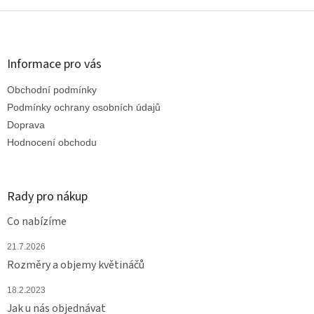
v
l
Z
á
á
d
p
a
a
Informace pro vás
c
t
í
Obchodní podmínky
í
p
r
Podmínky ochrany osobních údajů
v
Doprava
k
Hodnocení obchodu
y
v
ý
p
Rady pro nákup
i
s
Co nabízíme
u
21.7.2026
Rozměry a objemy květináčů
18.2.2023
Jak u nás objednávat