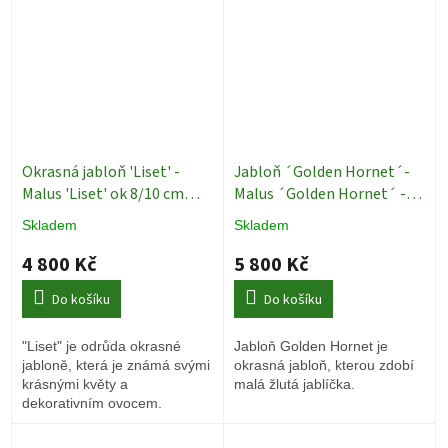
Okrasná jabloň 'Liset' -
Jabloň ´Golden Hornet´-
Malus 'Liset' ok 8/10 cm
Malus ´Golden Hornet´ -
Okrasné stromy
ok 10/12 cm
Okrasné
Skladem
Skladem
stromy
4 800 Kč
5 800 Kč
Do košíku
Do košíku
"Liset" je odrůda okrasné
Jabloň Golden Hornet je
jabloně, která je známá svými
okrasná jabloň, kterou zdobí
krásnými květy a
malá žlutá jablíčka.
dekorativním ovocem.