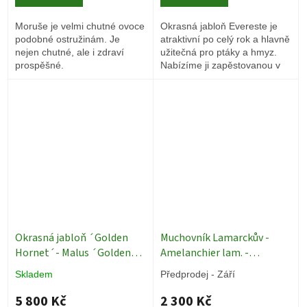
Moruše je velmi chutné ovoce
Okrasná jabloň Evereste je
podobné ostružinám. Je
atraktivní po celý rok a hlavně
nejen chutné, ale i zdraví
užitečná pro ptáky a hmyz.
prospěšné.
Nabízíme ji zapěstovanou v
keřové formě.
Okrasná jabloň ´Golden
Muchovník Lamarckův -
Hornet´- Malus ´Golden
Amelanchier lam. -
Hornet´ - 220 cm
vícekmen - 12l
okrasné
Skladem
Předprodej - Září
stromy
5 800 Kč
2 300 Kč