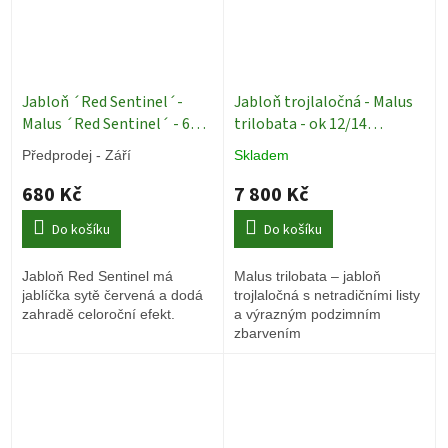
Jabloň ´Red Sentinel´-
Jabloň trojlaločná - Malus
Malus ´Red Sentinel´ - 60 -
trilobata - ok 12/14
80 cm, keř 4l
Okrasné
Okrasné stromy
Předprodej - Září
Skladem
stromy
680 Kč
7 800 Kč
Do košíku
Do košíku
Jabloň Red Sentinel má
Malus trilobata – jabloň
jablíčka sytě červená a dodá
trojlaločná s netradičními listy
zahradě celoroční efekt.
a výrazným podzimním
zbarvením