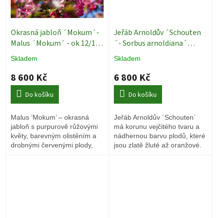
Okrasná jabloň ´Mokum´-
Jeřáb Arnoldův ´Schouten
Malus ´Mokum´ - ok 12/14
´- Sorbus arnoldiana´
cm Exkluziv
Okrasné
Schouten´ - ok 10/12
Skladem
Skladem
jabloně
Okrasné stromy
8 600 Kč
6 800 Kč
Do košíku
Do košíku
Malus ‘Mokum’ – okrasná
Jeřáb Arnoldův ´Schouten´
jabloň s purpurově růžovými
má korunu vejčitého tvaru a
květy, barevným olistěním a
nádhernou barvu plodů, které
drobnými červenými plody,
jsou zlatě žluté až oranžové.
které zdobí strom až do zimy.