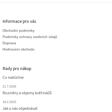
l
Z
á
á
d
p
a
a
Informace pro vás
c
t
í
Obchodní podmínky
í
p
r
Podmínky ochrany osobních údajů
v
Doprava
k
Hodnocení obchodu
y
v
ý
p
Rady pro nákup
i
s
Co nabízíme
u
21.7.2026
Rozměry a objemy květináčů
18.2.2023
Jak u nás objednávat