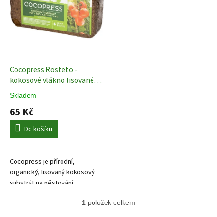
s
u
p
k
r
t
o
ů
d
u
k
Cocopress Rosteto -
t
kokosové vlákno lisované
ů
650 g
Kokosové vlákno
Skladem
65 Kč
Do košíku
Cocopress je přírodní,
organický, lisovaný kokosový
substrát na pěstování
pokojových, balkónových a
1
položek celkem
zahradních rostlin i pro výsev.
O
v