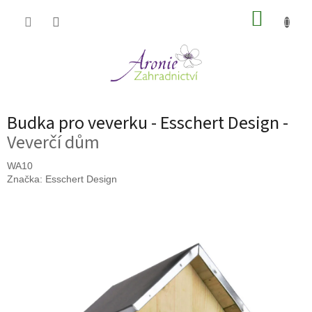
Přejít
NÁKUP
na
obsah
KOŠÍK
Budka pro veverku - Esschert Design -
Veverčí dům
WA10
Značka:
Esschert Design