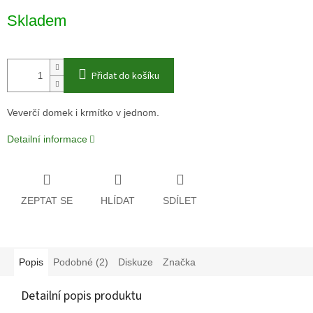
Měrná
Skladem
cena:
Přidat do košíku
Veverčí domek i krmítko v jednom.
Detailní informace
ZEPTAT SE
HLÍDAT
SDÍLET
Popis
Podobné (2)
Diskuze
Značka
Detailní popis produktu