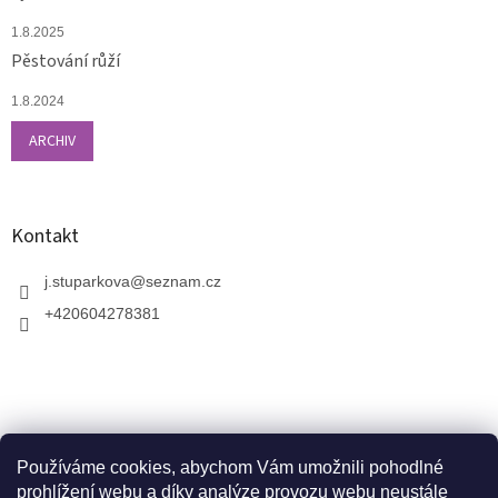
1.8.2025
Pěstování růží
1.8.2024
ARCHIV
Kontakt
j.stuparkova
@
seznam.cz
+420604278381
Používáme cookies, abychom Vám umožnili pohodlné
prohlížení webu a díky analýze provozu webu neustále