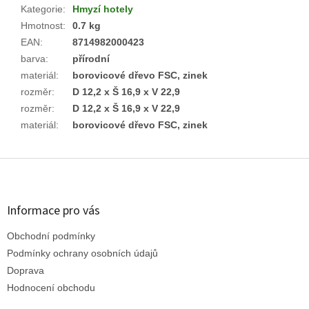
Kategorie
:
Hmyzí hotely
Hmotnost
:
0.7 kg
EAN
:
8714982000423
barva
:
přírodní
materiál
:
borovicové dřevo FSC, zinek
rozměr
:
D 12,2 x Š 16,9 x V 22,9
rozměr
:
D 12,2 x Š 16,9 x V 22,9
materiál
:
borovicové dřevo FSC, zinek
Z
á
p
a
Informace pro vás
t
Obchodní podmínky
í
Podmínky ochrany osobních údajů
Doprava
Hodnocení obchodu