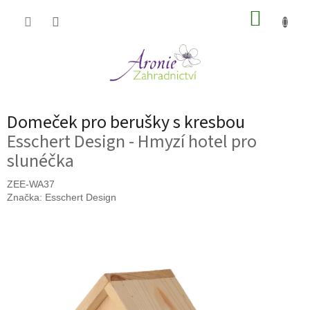
Přejít
NÁKUP
na
obsah
KOŠÍK
Domeček pro berušky s kresbou
Esschert Design - Hmyzí hotel pro
slunéčka
ZEE-WA37
Značka:
Esschert Design