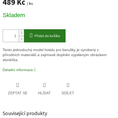
489 Kč
/ ks
Měrná
Skladem
cena:
Přidat do košíku
Tento jednoduchý model hotelu pro berušky je vyrobený z
přírodních materiálů a zajímavě doplněn vypáleným obrázkem
slunéčka.
Detailní informace
ZEPTAT SE
HLÍDAT
SDÍLET
Související produkty