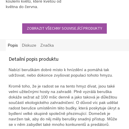
koulemi květů, které kvetou od
května do června.
ZOBRAZIT VŠECHNY SOUVISEJÍCÍ PRODUKTY
Popis
Diskuze
Značka
Detailní popis produktu
Nabízí beruškám dobré místo k hnízdění a pomáhá tak
udržovat, nebo dokonce zvyšovat populaci tohoto hmyzu.
Kromě toho, že je radost se na tento hmyz dívat, jsou také
velmi užitečnými hosty na zahradě. Plně vyzrálá beruška
dokáže sežrat až 100 mšic denně a jako taková je důležitou
součástí ekologického zahradničení. O důvod víc pak udělat
radost berušce umístěním této budky, která poskytuje úkryt a
bydlení velké skupině společně přezimující. Domeček je
navržen tak, aby do něj měly berušky snadný přístup. Může
se v něm zabydlet také mnoho konkurentů a predátorů.