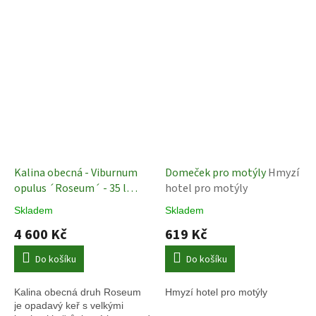
Kalina obecná - Viburnum
Domeček pro motýly
Hmyzí
opulus ´Roseum´ - 35 l
hotel pro motýly
Vzrostlé okrasné keře
Skladem
Skladem
4 600 Kč
619 Kč
Do košíku
Do košíku
Kalina obecná druh Roseum
Hmyzí hotel pro motýly
je opadavý keř s velkými