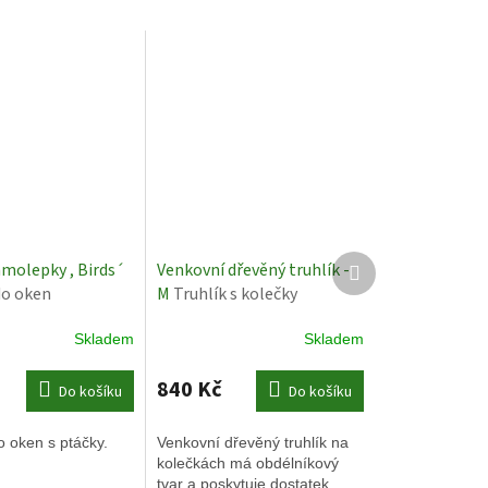
Další
molepky , Birds´
Venkovní dřevěný truhlík -
produkt
do oken
M
Truhlík s kolečky
Skladem
Skladem
840 Kč
Do košíku
Do košíku
 oken s ptáčky.
Venkovní dřevěný truhlík na
kolečkách má obdélníkový
tvar a poskytuje dostatek