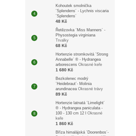
Kohoutek smolnička
´Splendens´ - Lychnis viscaria
´Splendens´
48 Kč
Řetězovka ´Miss Manners´ -
Physostegia virginiana
Trvalky
68 Kč
Hortenzie stromkovitá ´Strong
Annabelle´ ® - Hydrangea
arborescens
Okrasné keře
1 680 Kč
Bezkolenec modrý
´Heidebraut´- Molinia
arundinacea
Okrasné trávy
89 Kč
Hortenzie latnatá ´Limelight´
® - Hydrangea paniculata -
100 - 130 cm 12 l
Okrasné
keře
1 860 Kč
Bříza himalájská ´Doorenbos´-