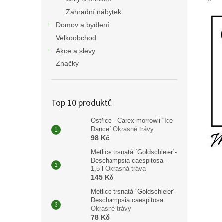
Zahradní nábytek
Domov a bydlení
Velkoobchod
Akce a slevy
Značky
Top 10 produktů
Ostřice - Carex morrowii ´Ice
Dance´
Okrasné trávy
98 Kč
Metlice trsnatá ´Goldschleier´-
Deschampsia caespitosa -
1,5 l
Okrasná tráva
145 Kč
Metlice trsnatá ´Goldschleier´-
Deschampsia caespitosa
Okrasné trávy
78 Kč