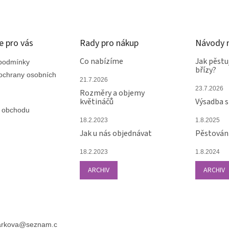
e pro vás
Rady pro nákup
Návody n
Co nabízíme
Jak pěstu
podmínky
břízy?
ochrany osobních
21.7.2026
23.7.2026
Rozměry a objemy
květináčů
Výsadba 
 obchodu
18.2.2023
1.8.2025
Jak u nás objednávat
Pěstování
18.2.2023
1.8.2024
ARCHIV
ARCHIV
arkova
@
seznam.c