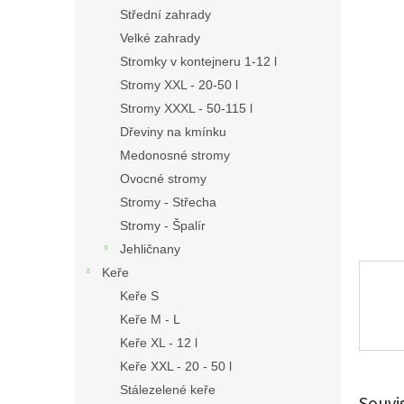
n
Střední zahrady
e
Velké zahrady
l
Stromky v kontejneru 1-12 l
Stromy XXL - 20-50 l
Stromy XXXL - 50-115 l
Dřeviny na kmínku
Medonosné stromy
Ovocné stromy
Stromy - Střecha
Stromy - Špalír
Jehličnany
Keře
Keře S
Keře M - L
Keře XL - 12 l
Keře XXL - 20 - 50 l
Stálezelené keře
Souvi