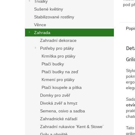
Trvalky
pod př
Sušené květiny
stodo
střech
Stabilizované rostliny
Věnce
Popi
Zahrada
Zahradní dekorace
Det
Potřeby pro ptáky
Krmítka pro ptáky
Gril
Ptačí budky
Styl
Ptačí budky na zeď
pokr
Krmení pro ptáky
ergo
Ptačí koupele a pítka
eleg
Domky pro zvěř
Sad
Divoká zvěř a hmyz
otví
prak
Semena, osivo a sadba
chat
Zahradnické nářadí
Zahradní rukavice 'Kent & Stowe´
Tato
gril
Grily a ohniště