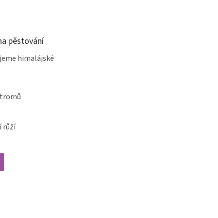
a pěstování
jeme himalájské
stromů
 růží