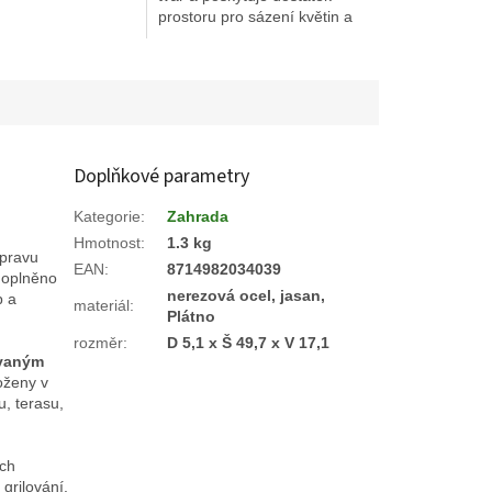
prostoru pro sázení květin a
bylinek.
Doplňkové parametry
Kategorie
:
Zahrada
Hmotnost
:
1.3 kg
ípravu
EAN
:
8714982034039
 doplněno
nerezová ocel, jasan,
p a
materiál
:
Plátno
rozměr
:
D 5,1 x Š 49,7 x V 17,1
ovaným
oženy v
u, terasu,
ích
grilování.