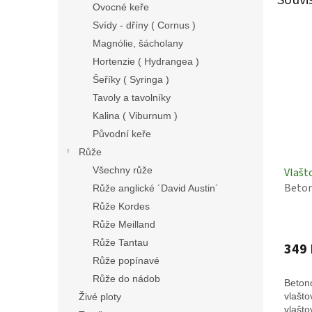
Ovocné keře
Svídy - dříny ( Cornus )
Magnólie, šácholany
Hortenzie ( Hydrangea )
Šeříky ( Syringa )
Tavoly a tavolníky
Kalina ( Viburnum )
Původní keře
Růže
Všechny růže
Vlašt
Beton
Růže anglické ´David Austin´
vlašt
Růže Kordes
Růže Meilland
Růže Tantau
349 
Růže popínavé
Růže do nádob
Beton
vlašto
Živé ploty
vlašto