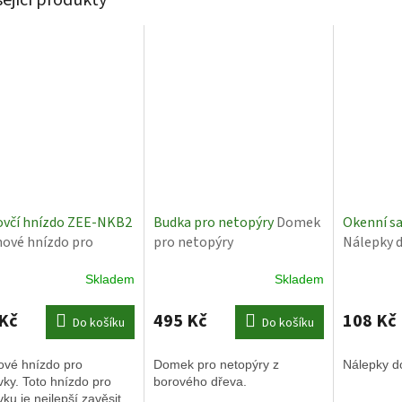
M
A
ovčí hnízdo ZEE-NKB2
Budka pro netopýry
Domek
Okenní sa
ové hnízdo pro
pro netopýry
Nálepky 
ovky
Skladem
Skladem
Kč
495 Kč
108 Kč
Do košíku
Do košíku
ové hnízdo pro
Domek pro netopýry z
Nálepky do
vky. Toto hnízdo pro
borového dřeva.
vku je nejlepší zavěsit