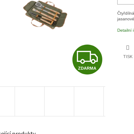
Čtyřdílná
jasanové
Detailní
Z
TISK
ZDARMA
D
A
R
sející produkty