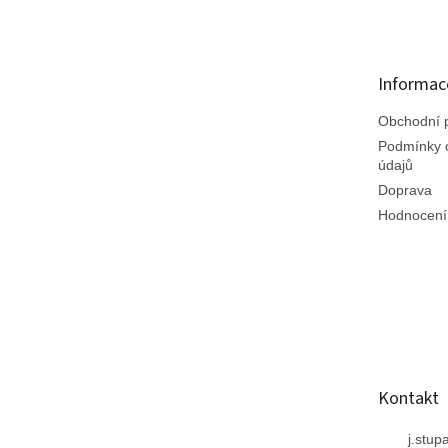
á
p
a
t
Informac
í
Obchodní 
Podmínky 
údajů
Doprava
Hodnocení
Kontakt
j.stup