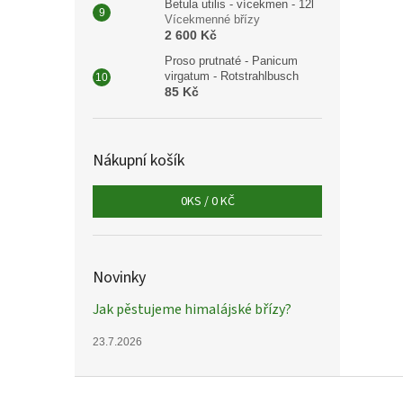
Betula utilis - vícekmen - 12l
Vícekmenné břízy
2 600 Kč
Proso prutnaté - Panicum
virgatum - Rotstrahlbusch
85 Kč
Nákupní košík
0
KS /
0 KČ
Novinky
Jak pěstujeme himalájské břízy?
23.7.2026
Z