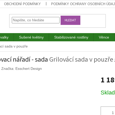
OBCHODNÍ PODMÍNKY
PODMÍNKY OCHRANY OSOBNÍCH ÚDA
HLEDAT
rvalky
Sušené květiny
Stabilizované rostliny
Věnce
ácí sada v pouzře
ovací nářadí - sada
Grilovácí sada v pouzře
Značka:
Esschert Design
1 1
Měrná
Skla
cena: