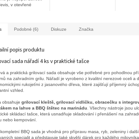
evis, v otevřené
le, nebo na zeď pod
ou.
s
Podobné (6)
Diskuze
Značka
ailní popis produktu
ovací sada nářadí 4 ks v praktické tašce
ová a praktická grilovací sada obsahuje vše potřebné pro pohodlnou př
mů na zahradním grilu. Nářadí je vyrobeno z kvalitní nerezové oceli a
nomickými rukojeťmi z jasanového dřeva, které zajišťují příjemný úcho
antní vzhled.
a obsahuje
grilovací kleště, grilovací vidličku, obracečku s integr
rákem na lahve a BBQ štětec na marinádu
. Všechny nástroje jsou ul
tické skládací tašce, která usnadňuje skladování i přenášení na zahrad
u nebo kempování.
 kompletní BBQ sada je vhodná pro přípravu masa, ryb, zeleniny i dalš
ovaných specialit a představuje také skvělý dárek pro každého milovníka 