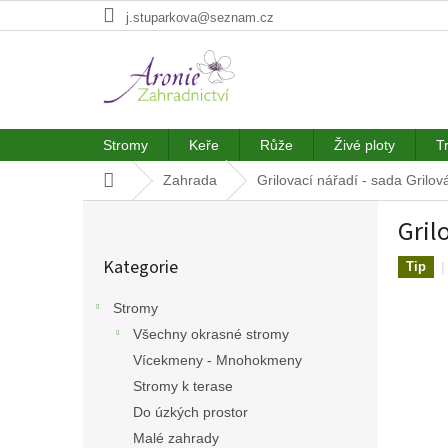
Přejít
j.stuparkova@seznam.cz
na
obsah
Stromy
Keře
Růže
Živé ploty
T
Domů
Zahrada
Grilovací nářadí - sada
Grilov
P
Gril
o
Přeskočit
s
Kategorie
kategorie
Tip
t
r
Stromy
a
Všechny okrasné stromy
n
n
Vícekmeny - Mnohokmeny
í
Stromy k terase
p
Do úzkých prostor
a
Malé zahrady