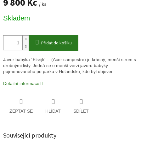
9 800 Kč
/ ks
Měrná
Skladem
cena:
Přidat do košíku
Javor babyka ´Elsrijk´ - (Acer campestre) je krásný, menší strom s
drobnými listy. Jedná se o menší verzi javoru babyky
pojmenovaného po parku v Holandsku, kde byl objeven.
Detailní informace
ZEPTAT SE
HLÍDAT
SDÍLET
Související produkty