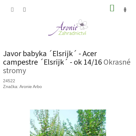
Přejít
NÁKUP
na
obsah
KOŠÍK
Javor babyka ´Elsrijk´ - Acer
campestre ´Elsrijk´ - ok 14/16
Okrasné
stromy
24522
Značka:
Aronie Arbo