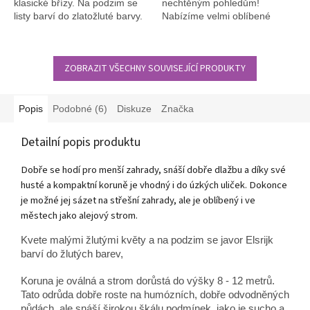
klasické břízy. Na podzim se
nechtěným pohledům!
listy barví do zlatožluté barvy.
Nabízíme velmi oblíbené
špalírové stromy.
ZOBRAZIT VŠECHNY SOUVISEJÍCÍ PRODUKTY
Popis
Podobné (6)
Diskuze
Značka
Detailní popis produktu
Dobře se hodí pro menší zahrady, snáší dobře dlažbu a díky své
husté a kompaktní koruně je vhodný i do úzkých uliček. Dokonce
je možné jej sázet na střešní zahrady, ale je oblíbený i ve
městech jako alejový strom.
Kvete malými žlutými květy a na podzim se javor Elsrijk
barví do žlutých barev,
Koruna je oválná a strom dorůstá do výšky 8 - 12 metrů.
Tato odrůda dobře roste na humózních, dobře odvodněných
půdách, ale snáší širokou škálu podmínek, jako je sucho a