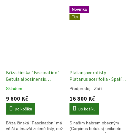
Novinka
Tip
Bříza čínská ´Fascination´ -
Platan javorolistý -
Betula albosinensis
Platanus acerifolia - Špalír
´´Fascination´ - ok 18/20
ok 20/25 Exkluziv
Živé stěny
Skladem
Předprodej - Září
Okrasné stromy
9 600 Kč
16 800 Kč
Do košíku
Do košíku
Bříza čínská ´Fascination´ má
S naším habrem obecným
větší a tmavší zelené listy, než
(Carpinus betulus) uniknete