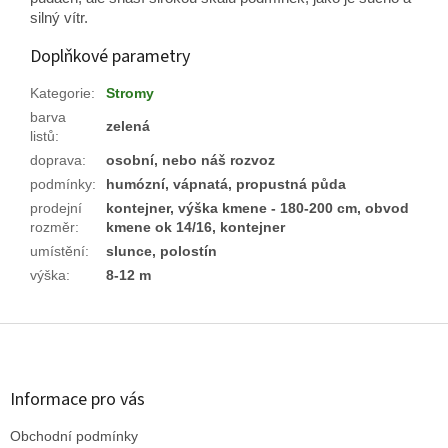
silný vítr.
Doplňkové parametry
Kategorie
:
Stromy
barva
zelená
listů
:
doprava
:
osobní, nebo náš rozvoz
podmínky
:
humózní, vápnatá, propustná půda
prodejní
kontejner, výška kmene - 180-200 cm, obvod
rozměr
:
kmene ok 14/16, kontejner
umístění
:
slunce, polostín
výška
:
8-12 m
Z
á
p
a
Informace pro vás
t
Obchodní podmínky
í