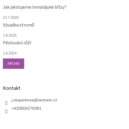
Jak pěstujeme himalájské břízy?
23.7.2026
Výsadba stromů
1.8.2025
Pěstování růží
1.8.2024
ARCHIV
Kontakt
j.stuparkova
@
seznam.cz
+420604278381