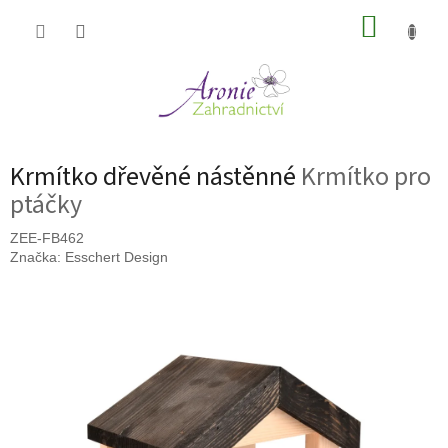
Přejít
NÁKUP
na
obsah
KOŠÍK
Krmítko dřevěné nástěnné
Krmítko pro
ptáčky
ZEE-FB462
Značka:
Esschert Design