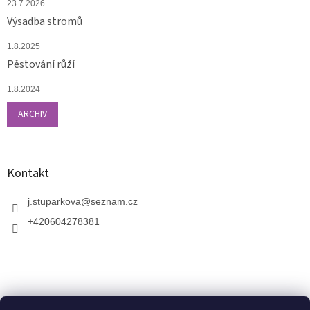
23.7.2026
Výsadba stromů
1.8.2025
Pěstování růží
1.8.2024
ARCHIV
Kontakt
j.stuparkova
@
seznam.cz
+420604278381