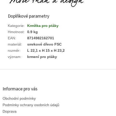
Doplňkové parametry
Kategorie
:
Krmítka pro ptáky
Hmotnost
:
0.9 kg
EAN
:
8714982162701
materiál
:
smrkové dřevo FSC
rozměr
:
L 22,1 x H 15 x H 23,2
význam
:
krmení pro ptáky
Z
á
p
a
Informace pro vás
t
Obchodní podmínky
í
Podmínky ochrany osobních údajů
Doprava