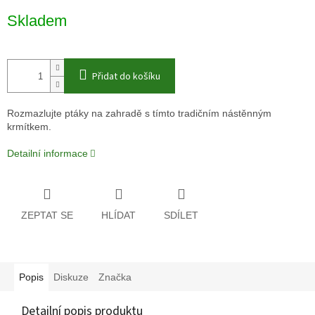
Měrná
Skladem
cena:
Přidat do košíku
Rozmazlujte ptáky na zahradě s tímto tradičním nástěnným
krmítkem.
Detailní informace
ZEPTAT SE
HLÍDAT
SDÍLET
Popis
Diskuze
Značka
Detailní popis produktu