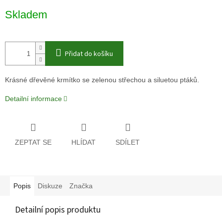
Měrná
Skladem
cena:
Přidat do košíku
Krásné dřevěné krmítko se zelenou střechou a siluetou ptáků.
Detailní informace
ZEPTAT SE
HLÍDAT
SDÍLET
Popis
Diskuze
Značka
Detailní popis produktu