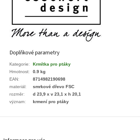
Doplňkové parametry
Kategorie
:
Krmítka pro ptáky
Hmotnost
:
0.9 kg
EAN
:
8714982190698
materiál
:
smrkové dřevo FSC
rozměr
:
d 23,9 x v 23,1 x h 20,1
význam
:
krmení pro ptáky
Z
á
p