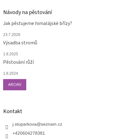
Návody na pěstování
Jak pěstujeme himalájské břízy?
23.7.2026
Výsadba stromů
1.8.2025
Pěstování růží
1.8.2024
ARCHIV
Kontakt
j.stuparkova
@
seznam.cz
+420604278381