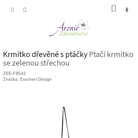
Přejít
NÁKUP
na
obsah
KOŠÍK
Krmítko dřevěné s ptáčky
Ptačí krmítko
se zelenou střechou
ZEE-FB542
Značka:
Esschert Design