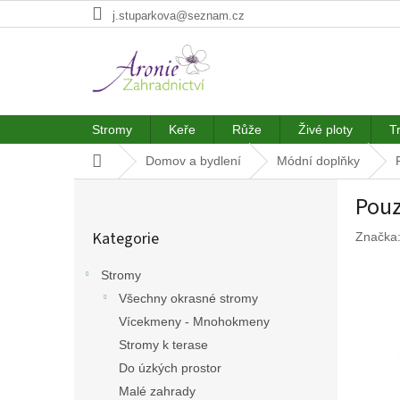
Přejít
j.stuparkova@seznam.cz
na
obsah
Stromy
Keře
Růže
Živé ploty
T
Domů
Domov a bydlení
Módní doplňky
P
Pouz
o
Přeskočit
s
Kategorie
Značka
kategorie
t
r
Stromy
a
Všechny okrasné stromy
n
n
Vícekmeny - Mnohokmeny
í
Stromy k terase
p
Do úzkých prostor
a
Malé zahrady