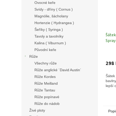
Ovocné keře
Svídy - dříny ( Cornus )
Magnólie, šácholany
Hortenzie ( Hydrangea )
Šeříky ( Syringa )
Šátek 
Tavoly a tavolníky
Spra
Kalina ( Viburnum )
Původní keře
Růže
298 
Všechny růže
Růže anglické ´David Austin´
Šátek 
Růže Kordes
bavlny
Růže Meilland
lepší 
Růže Tantau
Růže popínavé
Růže do nádob
Živé ploty
Popi