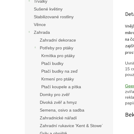
Trvalky
Sušené květiny
Det
Stabilizované rostliny
Věnce
Vněj
mikr
Zahrada
na č
Zahradní dekorace
zajiš
Potřeby pro ptáky
pros
Krmítka pro ptáky
Uvni
Ptačí budky
15 c
Ptačí budky na zeď
pouz
Krmení pro ptáky
Geer
Ptačí koupele a pítka
zvíř
Domky pro zvěř
rekl
Divoká zvěř a hmyz
papí
Semena, osivo a sadba
Be
Zahradnické nářadí
Zahradní rukavice 'Kent & Stowe´
Grily a ohniště