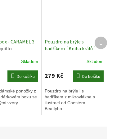
Další
box - CARAMEL 3
Pouzdro na brýle s
produkt
quillo
hadříkem ´Kniha králů´
Bekking & Blitz - Obal na
Skladem
Skladem
brýle - Chester Beatty
279 Kč
Do košíku
Do košíku
dámské ponožky z
Pouzdro na brýle i s
y dárkovém boxu se
hadříkem z mikrovlákna s
ými vzory.
ilustrací od Chestera
Beattyho.