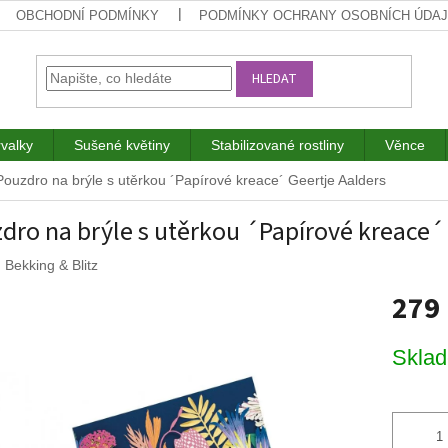
OBCHODNÍ PODMÍNKY
PODMÍNKY OCHRANY OSOBNÍCH ÚDA
HLEDAT
rvalky
Sušené květiny
Stabilizované rostliny
Věnce
Pouzdro na brýle s utěrkou ´Papírové kreace´ Geertje Aalders
dro na brýle s utěrkou ´Papírové kreace´
:
Bekking & Blitz
279
Měrná
Skla
cena: