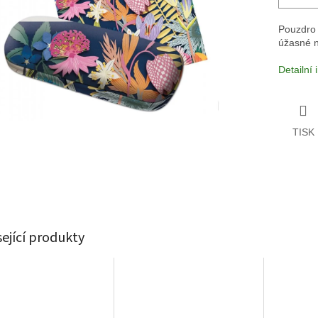
Pouzdro 
úžasné n
Detailní
TISK
sející produkty