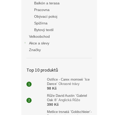
Balkón a terasa
Pracovna
Obývací pokoj
Spižírna
Bytový textil
Velkoobchod
Akce a slevy
Značky
Top 10 produktů
Ostřice - Carex morrowii ´Ice
Dance´
Okrasné trávy
98 Kč
Růže David Austin ´Gabriel
Oak ®´
Anglická Růže
390 Kč
Metlice trsnatá ´Goldschleier´-