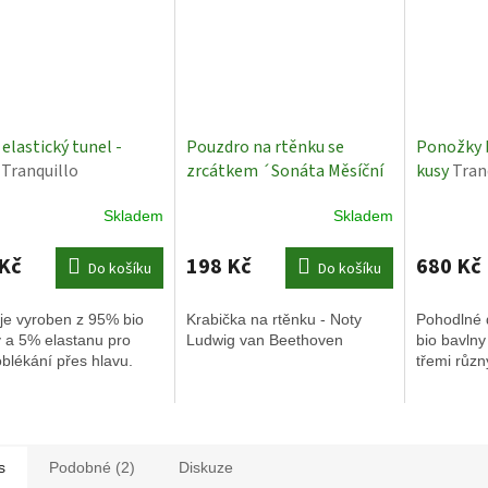
elastický tunel -
Pouzdro na rtěnku se
Ponožky 
y
Tranquillo
zrcátkem ´Sonáta Měsíční
kusy
Tran
svit 27,2´
Krabička na
Skladem
Skladem
rtěnku - Noty Ludwig van
Beethoven
Kč
198 Kč
680 Kč
Do košíku
Do košíku
je vyroben z 95% bio
Krabička na rtěnku - Noty
Pohodlné 
 a 5% elastanu pro
Ludwig van Beethoven
bio bavln
oblékání přes hlavu.
třemi různ
s
Podobné (2)
Diskuze