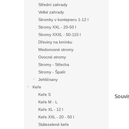
n
Střední zahrady
e
Velké zahrady
l
Stromky v kontejneru 1-12 l
Stromy XXL - 20-50 l
Stromy XXXL - 50-115 l
Dřeviny na kmínku
Medonosné stromy
Ovocné stromy
Stromy - Střecha
Stromy - Špalír
Jehličnany
Keře
Keře S
Souvi
Keře M - L
Keře XL - 12 l
Keře XXL - 20 - 50 l
Stálezelené keře