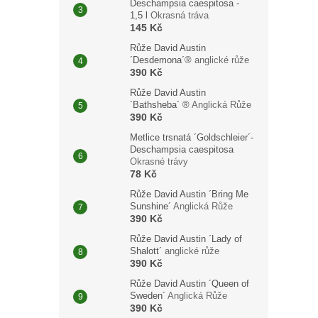
Deschampsia caespitosa -
1,5 l
Okrasná tráva
145 Kč
Růže David Austin
´Desdemona´®
anglické růže
390 Kč
Růže David Austin
´Bathsheba´ ®
Anglická Růže
390 Kč
Metlice trsnatá ´Goldschleier´-
Deschampsia caespitosa
Okrasné trávy
78 Kč
Růže David Austin ´Bring Me
Sunshine´
Anglická Růže
390 Kč
Růže David Austin ´Lady of
Shalott´
anglické růže
390 Kč
Růže David Austin ´Queen of
Sweden´
Anglická Růže
390 Kč