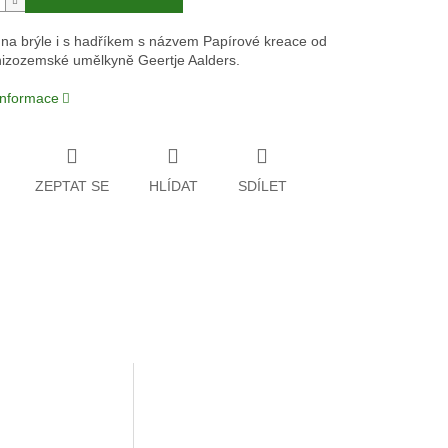
na brýle i s hadříkem s názvem Papírové kreace od
izozemské umělkyně Geertje Aalders.
 informace
ZEPTAT SE
HLÍDAT
SDÍLET