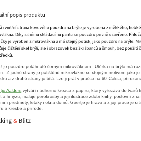
ailní popis produktu
ší i vnitřní strana kovového pouzdra na brýle je vyrobena z měkkého, hebk
ovlákna. Díky silnému skládacímu pantu se pouzdro pevně uzavřeno. Přilož
očky je vyroben z mikrovlákna a má stejný potisk, jako pouzdro na brýle. M
ťuje čištění skel brýlí, ale i obrazovek bez škrábanců a šmouh, bez použití č
tředků.
tř je pouzdro potáhnuté černým mikrovláknem. Utěrka na brýle má ro
m. Z jedné strany je potištěné mikrovlákno se stejným motivem jako je
dru a z druhé strany je bílá. Lze ji prát v pračce na 60°Celsia, přirozen
tje Aalders
vytváří nádherné kreace z papíru, který vyřezává do tvarů k
at a hmyzu, maluje perokresby a její ilustrace zdobí knihy, poštovní zná
amní předměty, letáky i okna domů. Geertje je hravá a z její práce je cíti
ru a kresbě a přírodě.
kking
&
Blitz