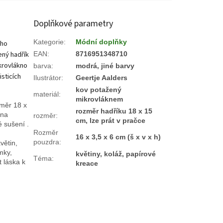
Doplňkové parametry
Kategorie
:
Módní doplňky
ého
ený hadřík
EAN
:
8716951348710
ikrovlákno
barva
:
modrá, jiné barvy
isticích
Ilustrátor
:
Geertje Aalders
kov potažený
materiál
:
mikrovláknem
změr 18 x
rozměr hadříku 18 x 15
 na
rozměr
:
cm, lze prát v pračce
é sušení .
Rozměr
16 x 3,5 x 6 cm (š x v x h)
pouzdra
:
větin,
mky,
květiny, koláž, papírové
Téma
:
t láska k
kreace