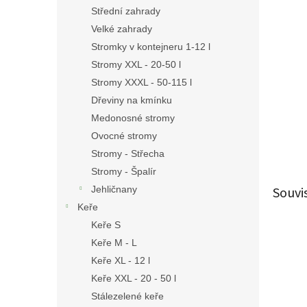
n
Střední zahrady
e
Velké zahrady
l
Stromky v kontejneru 1-12 l
Stromy XXL - 20-50 l
Stromy XXXL - 50-115 l
Dřeviny na kmínku
Medonosné stromy
Ovocné stromy
Stromy - Střecha
Stromy - Špalír
Souvi
Jehličnany
Keře
Keře S
Keře M - L
Keře XL - 12 l
Keře XXL - 20 - 50 l
Stálezelené keře