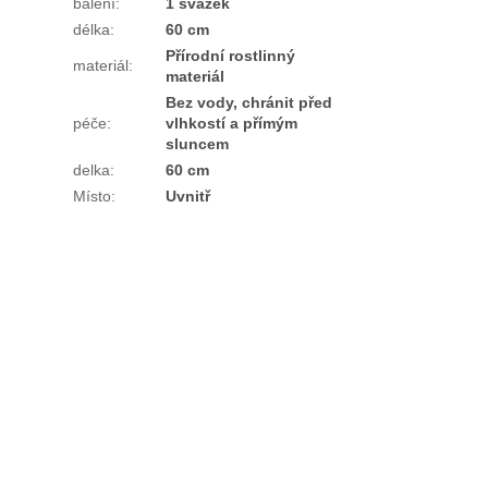
balení
:
1 svazek
délka
:
60 cm
Přírodní rostlinný
materiál
:
materiál
Bez vody, chránit před
péče
:
vlhkostí a přímým
sluncem
delka
:
60 cm
Místo
:
Uvnitř