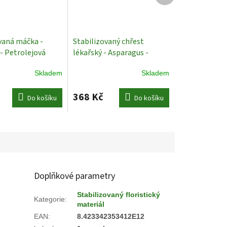
vaná máčka -
Stabilizovaný chřest
- Petrolejová
lékařský - Asparagus -
0 ks
Stabilizované
Tmavě zelená - 60 cm
Skladem
Skladem
Stabilizované Rostliny
368 Kč
Do košíku
Do košíku
Doplňkové parametry
Stabilizovaný floristický
Kategorie
:
materiál
EAN
:
8.423342353412E12