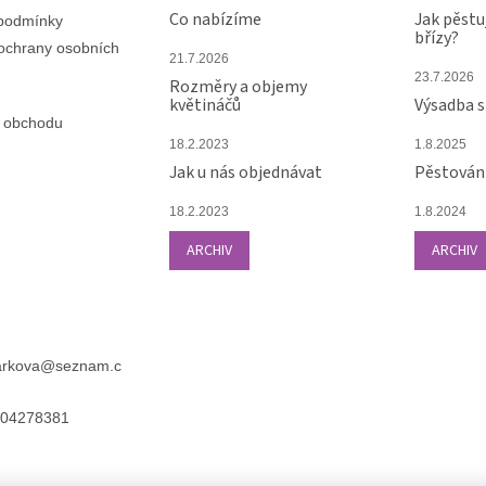
Co nabízíme
Jak pěstu
podmínky
břízy?
ochrany osobních
21.7.2026
23.7.2026
Rozměry a objemy
květináčů
Výsadba 
 obchodu
18.2.2023
1.8.2025
Jak u nás objednávat
Pěstování
18.2.2023
1.8.2024
ARCHIV
ARCHIV
arkova
@
seznam.c
04278381