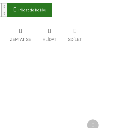
Přidat do košíku
ZEPTAT SE
HLÍDAT
SDÍLET
Další
produkt