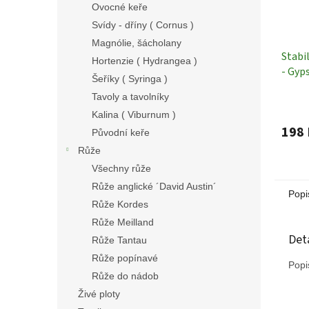
Ovocné keře
Svídy - dříny ( Cornus )
Magnólie, šácholany
Stabi
Hortenzie ( Hydrangea )
- Gyp
Šeříky ( Syringa )
- 100
Tavoly a tavolníky
Rostl
Kalina ( Viburnum )
198 
Původní keře
Růže
Všechny růže
Růže anglické ´David Austin´
Popi
Růže Kordes
Růže Meilland
Det
Růže Tantau
Růže popínavé
Popi
Růže do nádob
Živé ploty