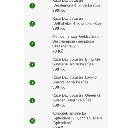
Růže David Austin
´Desdemona´®
anglické růže
390 Kč
Růže David Austin
´Bathsheba´ ®
Anglická Růže
390 Kč
Metlice trsnatá ´Goldschleier´-
Deschampsia caespitosa
Okrasné trávy
78 Kč
Růže David Austin ´Bring Me
Sunshine´
Anglická Růže
390 Kč
Růže David Austin ´Lady of
Shalott´
anglické růže
390 Kč
Růže David Austin ´Queen of
Sweden´
Anglická Růže
390 Kč
Kohoutek smolnička
´Splendens´ - Lychnis viscaria
´Splendens´