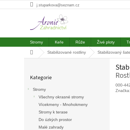
Přejít
j.stuparkova@seznam.cz
na
obsah
Stromy
Keře
Růže
Živé ploty
T
Domů
Stabilizované rostliny
Stabilizovaný šat
P
Stab
o
Přeskočit
s
Rost
Kategorie
kategorie
t
r
000-44
Stromy
Značka
a
Všechny okrasné stromy
n
n
Vícekmeny - Mnohokmeny
í
Stromy k terase
p
Do úzkých prostor
a
Malé zahrady