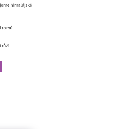
jeme himalájské
stromů
 růží