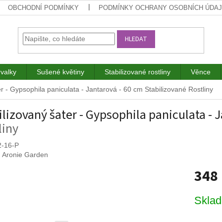
OBCHODNÍ PODMÍNKY
PODMÍNKY OCHRANY OSOBNÍCH ÚDA
HLEDAT
rvalky
Sušené květiny
Stabilizované rostliny
Věnce
er - Gypsophila paniculata - Jantarová - 60 cm
Stabilizované Rostliny
ilizovaný šater - Gypsophila paniculata - 
liny
2-16-P
:
Aronie Garden
348
Měrná
Skla
cena: