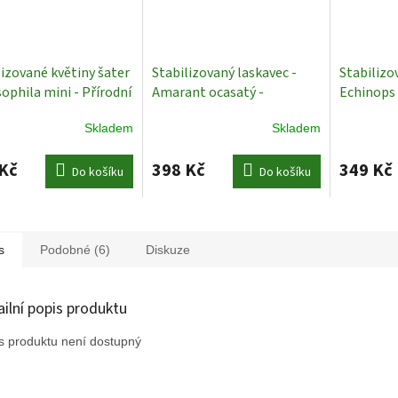
lizované květiny šater
Stabilizovaný laskavec -
Stabilizo
sophila mini - Přírodní
Amarant ocasatý -
Echinops 
 g
Stabilizované
Amaranthus caudatus - Bílá
modrá - 1
Skladem
Skladem
iny
- 50-80 cm
Stabilizované
Rostliny
Rostliny
Kč
398 Kč
349 Kč
Do košíku
Do košíku
s
Podobné (6)
Diskuze
ailní popis produktu
s produktu není dostupný