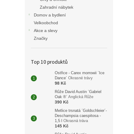
Zahradní nábytek
Domov a bydlení
Velkoobchod
Akce a slevy
Značky
Top 10 produktů
Ostřice - Carex morrowii ´Ice
Dance´
Okrasné trávy
98 Kč
Růže David Austin ´Gabriel
Oak ®´
Anglická Růže
390 Kč
Metlice trsnatá ´Goldschleier´-
Deschampsia caespitosa -
1,5 l
Okrasná tráva
145 Kč