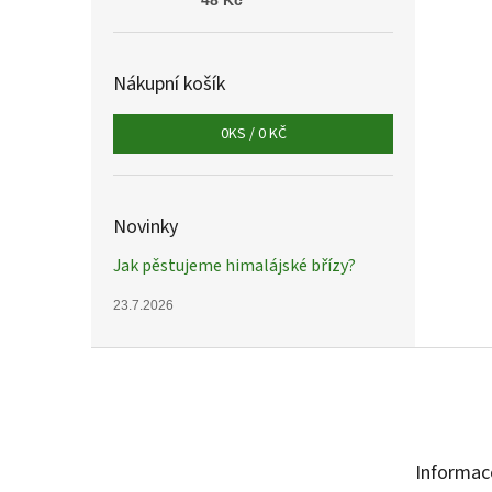
48 Kč
Nákupní košík
0
KS /
0 KČ
Novinky
Jak pěstujeme himalájské břízy?
23.7.2026
Z
á
p
a
t
Informac
í