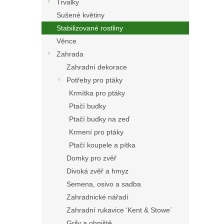
Trvalky
Sušené květiny
Stabilizované rostliny
Věnce
Zahrada
Zahradní dekorace
Potřeby pro ptáky
Krmítka pro ptáky
Ptačí budky
Ptačí budky na zeď
Krmení pro ptáky
Ptačí koupele a pítka
Domky pro zvěř
Divoká zvěř a hmyz
Semena, osivo a sadba
Zahradnické nářadí
Zahradní rukavice 'Kent & Stowe´
Grily a ohniště