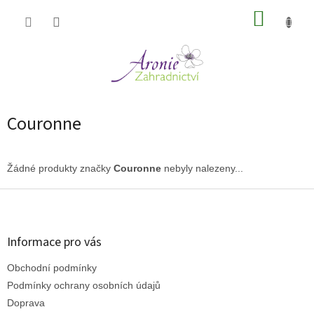
Přejít
NÁKUP
na
obsah
KOŠÍK
Couronne
Žádné produkty značky
Couronne
nebyly nalezeny...
Z
á
p
a
Informace pro vás
t
Obchodní podmínky
í
Podmínky ochrany osobních údajů
Doprava