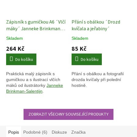
Zápisník s gumičkou A6 ´Vlčí
Přání s obálkou ´Drozd
máky´ Janneke Brinkman-
kvíčala a jeřabiny´
Salentijn
Skladem
Skladem
264 Kč
85 Kč
Do košíku
Do košíku
Praktická malý zápisník s
Přání s obálkou a fotografií
gumičkou a s ilustrací vlčích
drozda kvíčaly při polední
máků od ilustrátorky
Janneke
hostině.
Brinkman-Salentijn
.
.
ZOBRAZIT VŠECHNY SOUVISEJÍCÍ PRODUKTY
Popis
Podobné (6)
Diskuze
Značka