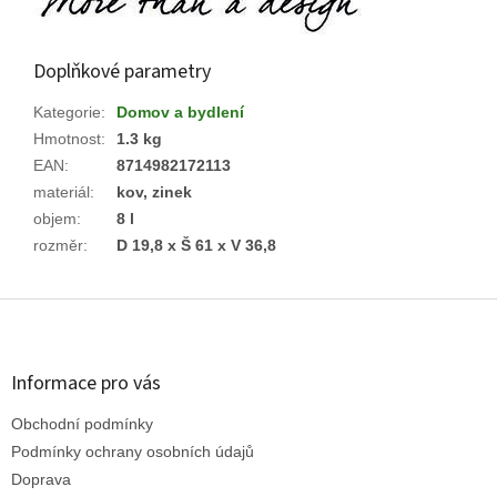
Doplňkové parametry
Kategorie
:
Domov a bydlení
Hmotnost
:
1.3 kg
EAN
:
8714982172113
materiál
:
kov, zinek
objem
:
8 l
rozměr
:
D 19,8 x Š 61 x V 36,8
Z
á
p
a
Informace pro vás
t
Obchodní podmínky
í
Podmínky ochrany osobních údajů
Doprava