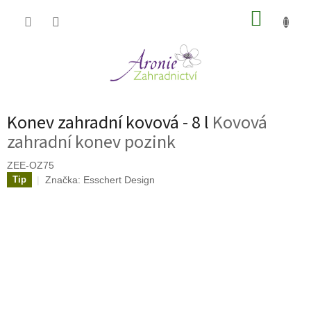
Přejít
NÁKUP
na
obsah
KOŠÍK
Konev zahradní kovová - 8 l
Kovová
zahradní konev pozink
ZEE-OZ75
Značka:
Esschert Design
Tip