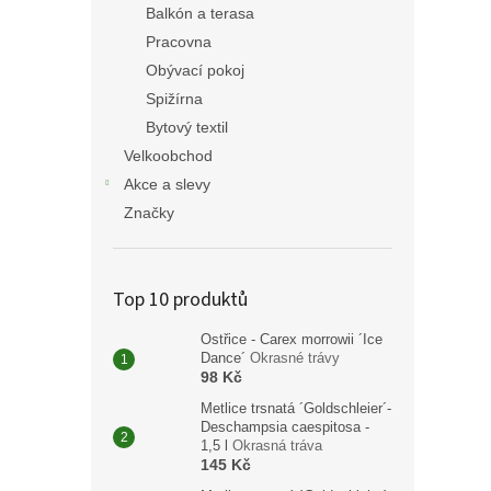
Balkón a terasa
Pracovna
Obývací pokoj
Spižírna
Bytový textil
Velkoobchod
Akce a slevy
Značky
Top 10 produktů
Ostřice - Carex morrowii ´Ice
Dance´
Okrasné trávy
98 Kč
Metlice trsnatá ´Goldschleier´-
Deschampsia caespitosa -
1,5 l
Okrasná tráva
145 Kč