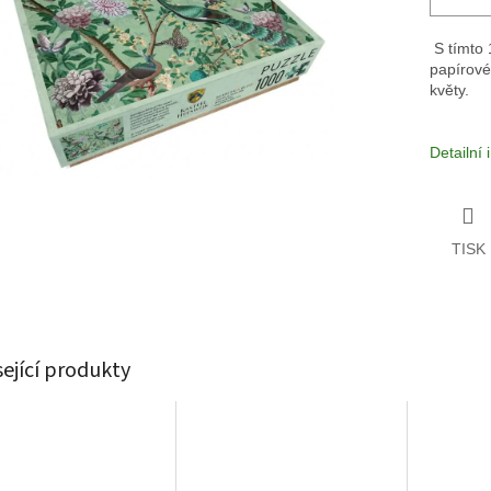
S tímto 
papírové
květy.
Detailní
TISK
sející produkty