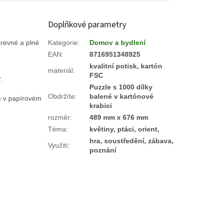
Doplňkové parametry
arevné a plné
Kategorie
:
Domov a bydlení
EAN
:
8716951348925
kvalitní potisk, kartón
materiál
:
FSC
.
Puzzle s 1000 dílky
Obdržíte
:
balené v kartónové
e v papírovém
krabici
rozměr
:
489 mm x 676 mm
Téma
:
květiny, ptáci, orient,
hra, soustředění, zábava,
Využití
:
poznání