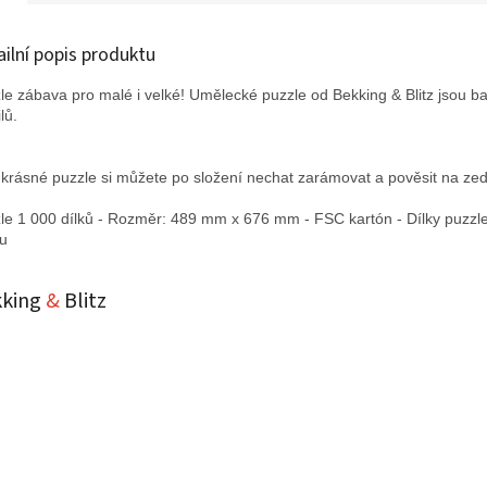
ailní popis produktu
le zábava pro malé i velké! Umělecké puzzle od Bekking & Blitz jsou b
lů.
 krásné puzzle si můžete po složení nechat zarámovat a pověsit na zeď
le 1 000 dílků - Rozměr: 489 mm x 676 mm - FSC kartón - Dílky puzzl
u
kking
&
Blitz