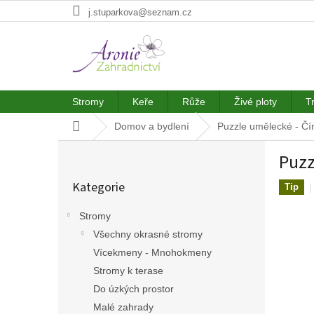
Přejít
j.stuparkova@seznam.cz
na
obsah
Stromy
Keře
Růže
Živé ploty
T
Domů
Domov a bydlení
Puzzle umělecké - Čín
P
Puzz
o
Přeskočit
s
Kategorie
kategorie
Tip
t
r
Stromy
a
Všechny okrasné stromy
n
n
Vícekmeny - Mnohokmeny
í
Stromy k terase
p
Do úzkých prostor
a
Malé zahrady