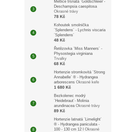
Metlice trsnatá ´Goldschleier´-
Deschampsia caespitosa
Okrasné trávy
78 Kč
Kohoutek smolnička
´Splendens´ - Lychnis viscaria
´Splendens´
48 Kč
Řetězovka ´Miss Manners´ -
Physostegia virginiana
Trvalky
68 Kč
Hortenzie stromkovitá ´Strong
Annabelle´ ® - Hydrangea
arborescens
Okrasné keře
1 680 Kč
Bezkolenec modrý
´Heidebraut´- Molinia
arundinacea
Okrasné trávy
89 Kč
Hortenzie latnatá ´Limelight´
® - Hydrangea paniculata -
100 - 130 cm 12 l
Okrasné