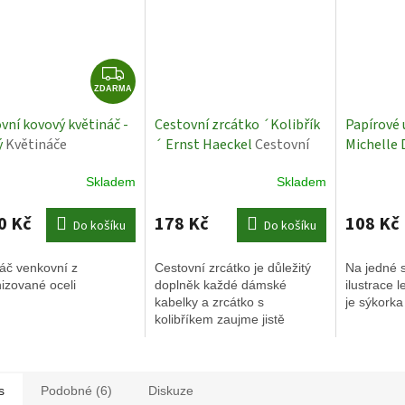
Z
D
ZDARMA
A
vní kovový květináč -
Cestovní zrcátko ´Kolibřík
Papírové 
R
ý
Květináče
´ Ernst Haeckel
Cestovní
Michelle 
M
zrcátko
s ledňáčk
A
Skladem
Skladem
0 Kč
178 Kč
108 Kč
Do košíku
Do košíku
áč venkovní z
Cestovní zrcátko je důležitý
Na jedné s
izované oceli
doplněk každé dámské
ilustrace 
kabelky a zrcátko s
je sýkorka
kolibříkem zaujme jistě
každého. Je to praktický
doplněk pro každou ženu i
dívku.
s
Podobné (6)
Diskuze