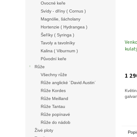
Ovocné keře
Svídy - dříny ( Cornus )
Magnólie, šácholany
Hortenzie ( Hydrangea )
Šeříky ( Syringa )
Venko
Tavoly a tavolníky
kulat
Kalina ( Viburnum )
Původní keře
Růže
1 29
Všechny růže
Růže anglické ´David Austin´
Růže Kordes
Květin
galvan
Růže Meilland
Růže Tantau
Růže popínavé
Růže do nádob
Živé ploty
Popi