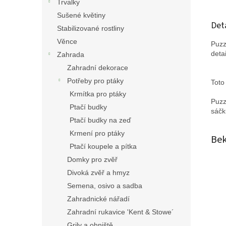
Trvalky
Sušené květiny
Det
Stabilizované rostliny
Věnce
Puzz
detai
Zahrada
Zahradní dekorace
Potřeby pro ptáky
Toto
Krmítka pro ptáky
Puzz
Ptačí budky
sáčk
Ptačí budky na zeď
Krmení pro ptáky
Be
Ptačí koupele a pítka
Domky pro zvěř
Divoká zvěř a hmyz
Semena, osivo a sadba
Zahradnické nářadí
Zahradní rukavice 'Kent & Stowe´
Grily a ohniště