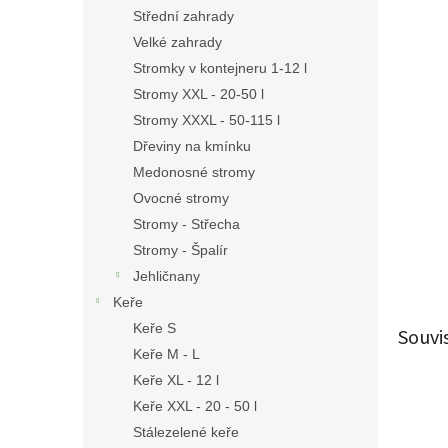
n
Střední zahrady
e
Velké zahrady
l
Stromky v kontejneru 1-12 l
Stromy XXL - 20-50 l
Stromy XXXL - 50-115 l
Dřeviny na kmínku
Medonosné stromy
Ovocné stromy
Stromy - Střecha
Stromy - Špalír
Jehličnany
Keře
Keře S
Souvi
Keře M - L
Keře XL - 12 l
Keře XXL - 20 - 50 l
Stálezelené keře