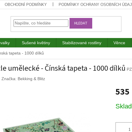
OBCHODNÍ PODMÍNKY
PODMÍNKY OCHRANY OSOBNÍCH ÚDA
HLEDAT
rvalky
Sušené květiny
Stabilizované rostliny
Věnce
ská tapeta - 1000 dílků
le umělecké - Čínská tapeta - 1000 dílků
PZ
Značka:
Bekking & Blitz
535
Měrná
Skla
cena: