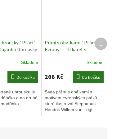
Další
ubrousky ´Ptáci´
Přání s obálkami ´Ptáci
produkt
Dujardin
Ubrousky
Evropy´ - 10 karet s
em a sýkorkou
obálkami
Set blahopřání s
Skladem
Skladem
ilustracemi ptáků
268 Kč
Do košíku
Do košíku
traně ubrousku je
Sada přání s obálkami s
ledňáčka a na druhé
motivem evropských ptáků,
 modřinka.
které ilustroval Stephanus
Hendrik Willem van Trigt
(Teylers Museum)