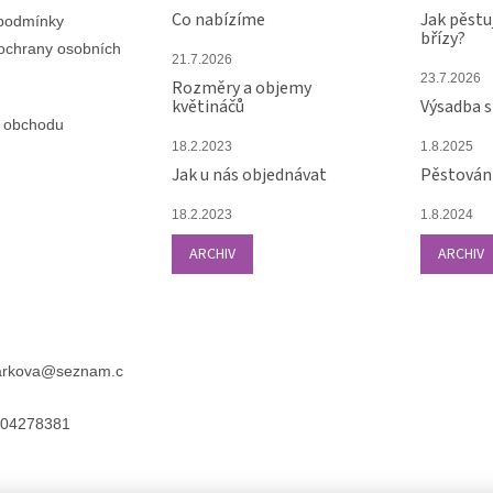
Co nabízíme
Jak pěstu
podmínky
břízy?
ochrany osobních
21.7.2026
23.7.2026
Rozměry a objemy
květináčů
Výsadba 
 obchodu
18.2.2023
1.8.2025
Jak u nás objednávat
Pěstování
18.2.2023
1.8.2024
ARCHIV
ARCHIV
arkova
@
seznam.c
04278381