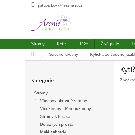
Přejít
j.stuparkova@seznam.cz
na
obsah
Stromy
Keře
Růže
Živé ploty
T
Domů
Sušené květiny
Kytička ze sušené jazil
P
Kyti
o
Přeskočit
s
Kategorie
Značka
kategorie
t
r
Stromy
a
Všechny okrasné stromy
n
n
Vícekmeny - Mnohokmeny
í
Stromy k terase
p
Do úzkých prostor
a
Malé zahrady