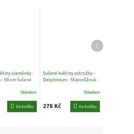
Další
produkt
ětiny slaměnky -
Sušené květiny ostrožky -
 - 50 cm
Sušené
Delphinium - Starorůžová -
70 cm
Sušené Rostliny
Skladem
Skladem
278 Kč
Do košíku
Do košíku