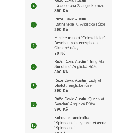
Růže David Austin
´Desdemona´®
anglické růže
390 Kč
Růže David Austin
´Bathsheba´ ®
Anglická Růže
390 Kč
Metlice trsnatá ´Goldschleier´-
Deschampsia caespitosa
Okrasné trávy
78 Kč
Růže David Austin ´Bring Me
Sunshine´
Anglická Růže
390 Kč
Růže David Austin ´Lady of
Shalott´
anglické růže
390 Kč
Růže David Austin ´Queen of
Sweden´
Anglická Růže
390 Kč
Kohoutek smolnička
´Splendens´ - Lychnis viscaria
´Splendens´