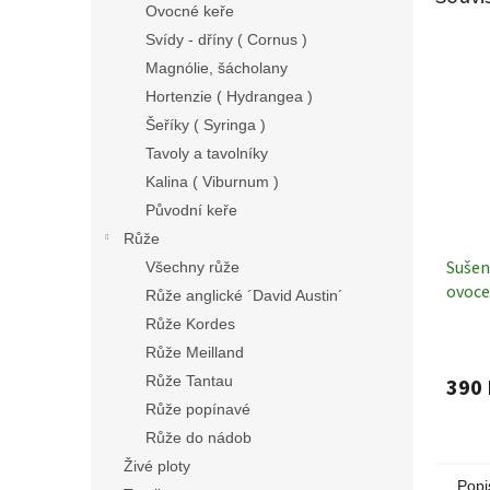
Ovocné keře
Svídy - dříny ( Cornus )
Magnólie, šácholany
Hortenzie ( Hydrangea )
Šeříky ( Syringa )
Tavoly a tavolníky
Kalina ( Viburnum )
Původní keře
Růže
Sušen
Všechny růže
ovoce
Růže anglické ´David Austin´
Dekor
Růže Kordes
Růže Meilland
Růže Tantau
390 
Růže popínavé
Růže do nádob
Živé ploty
Popi