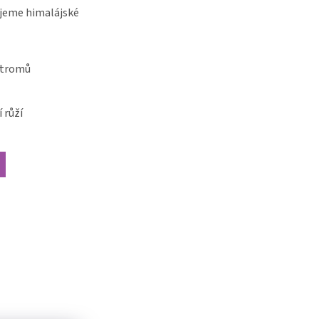
jeme himalájské
stromů
 růží