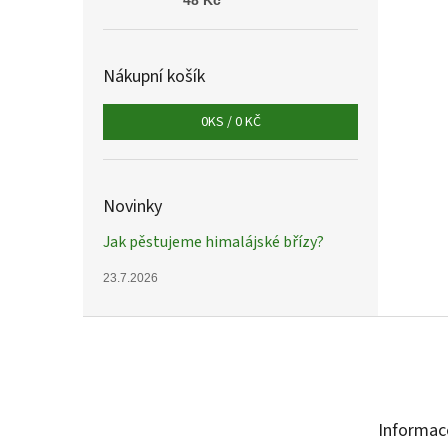
48 Kč
Nákupní košík
0
KS /
0 KČ
Novinky
Jak pěstujeme himalájské břízy?
23.7.2026
Z
á
p
a
t
Informac
í