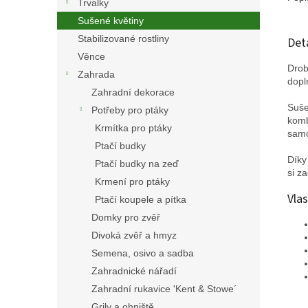
Trvalky
Sušené květiny
Stabilizované rostliny
Det
Věnce
Drob
Zahrada
dopl
Zahradní dekorace
Suše
Potřeby pro ptáky
komb
Krmítka pro ptáky
samo
Ptačí budky
Díky
Ptačí budky na zeď
si z
Krmení pro ptáky
Vlas
Ptačí koupele a pítka
Domky pro zvěř
Divoká zvěř a hmyz
Semena, osivo a sadba
Zahradnické nářadí
Zahradní rukavice 'Kent & Stowe´
Grily a ohniště