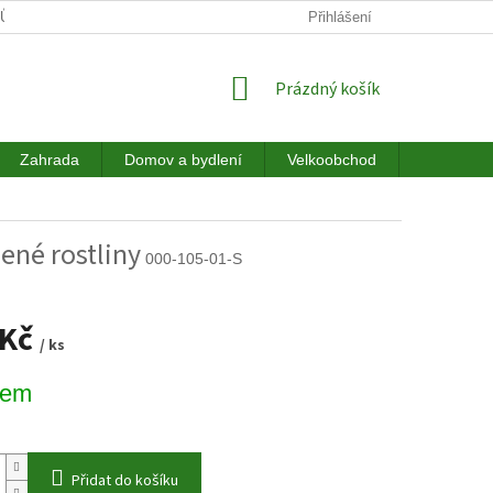
JŮ
DOPRAVA
HODNOCENÍ OBCHODU
Přihlášení
NÁKUPNÍ
Prázdný košík
KOŠÍK
Zahrada
Domov a bydlení
Velkoobchod
Akce a sl
ené rostliny
000-105-01-S
 Kč
/ ks
dem
Přidat do košíku