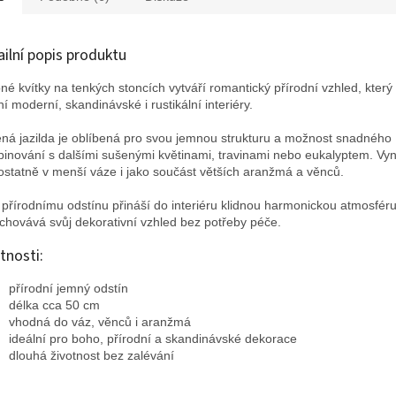
ailní popis produktu
né kvítky na tenkých stoncích vytváří romantický přírodní vzhled, který
ní moderní, skandinávské i rustikální interiéry.
ná jazilda je oblíbená pro svou jemnou strukturu a možnost snadného
inování s dalšími sušenými květinami, travinami nebo eukalyptem. Vy
statně v menší váze i jako součást větších aranžmá a věnců.
 přírodnímu odstínu přináší do interiéru klidnou harmonickou atmosfér
achovává svůj dekorativní vzhled bez potřeby péče.
tnosti:
přírodní jemný odstín
délka cca 50 cm
vhodná do váz, věnců i aranžmá
ideální pro boho, přírodní a skandinávské dekorace
dlouhá životnost bez zalévání