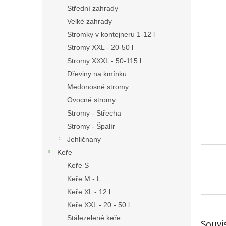
n
Střední zahrady
e
Velké zahrady
l
Stromky v kontejneru 1-12 l
Stromy XXL - 20-50 l
Stromy XXXL - 50-115 l
Dřeviny na kmínku
Medonosné stromy
Ovocné stromy
Stromy - Střecha
Stromy - Špalír
Jehličnany
Keře
Keře S
Keře M - L
Keře XL - 12 l
Keře XXL - 20 - 50 l
Stálezelené keře
Souvi