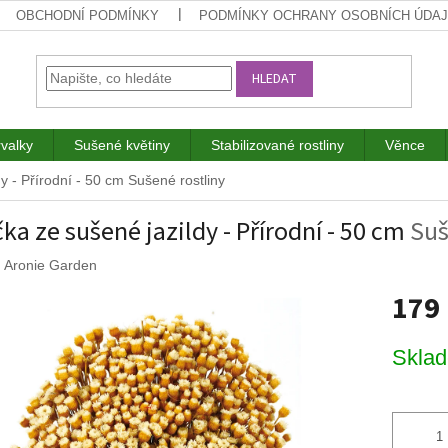
OBCHODNÍ PODMÍNKY
PODMÍNKY OCHRANY OSOBNÍCH ÚDA
HLEDAT
rvalky
Sušené květiny
Stabilizované rostliny
Věnce
dy - Přírodní - 50 cm
Sušené rostliny
čka ze sušené jazildy - Přírodní - 50 cm
Suš
:
Aronie Garden
179
Měrná
Skla
cena: