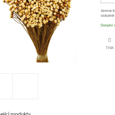
Jemná ky
vzdušně 
Detailní
TISK
sející produkty