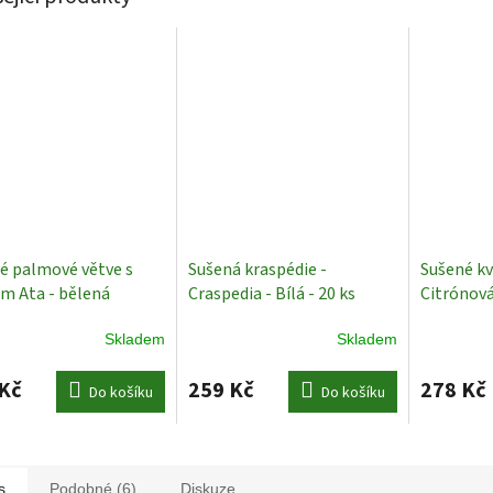
é palmové větve s
Sušená kraspédie -
Sušené kv
m Ata - bělená
Craspedia - Bílá - 20 ks
Citrónová
ace
Sušené rostliny
Rostliny
Skladem
Skladem
Kč
259 Kč
278 Kč
Do košíku
Do košíku
s
Podobné (6)
Diskuze