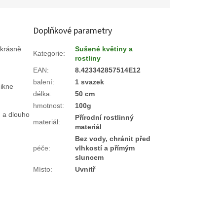
Doplňkové parametry
 krásně
Sušené květiny a
Kategorie
:
rostliny
EAN
:
8.423342857514E12
balení
:
1 svazek
nikne
délka
:
50 cm
hmotnost
:
100g
u a dlouho
Přírodní rostlinný
materiál
:
materiál
Bez vody, chránit před
péče
:
vlhkostí a přímým
sluncem
Místo
:
Uvnitř