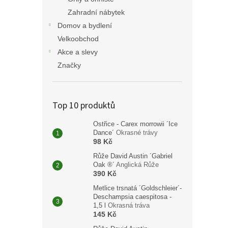
Zahradní nábytek
Domov a bydlení
Velkoobchod
Akce a slevy
Značky
Top 10 produktů
Ostřice - Carex morrowii ´Ice
Dance´
Okrasné trávy
98 Kč
Růže David Austin ´Gabriel
Oak ®´
Anglická Růže
390 Kč
Metlice trsnatá ´Goldschleier´-
Deschampsia caespitosa -
1,5 l
Okrasná tráva
145 Kč