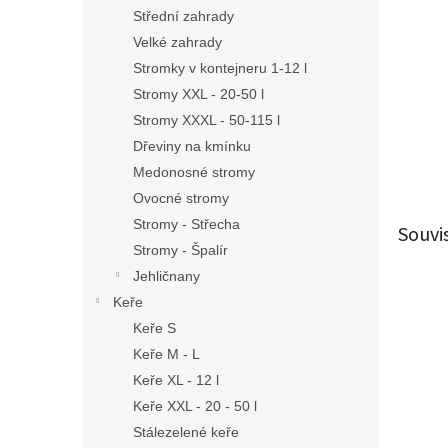
n
Střední zahrady
e
Velké zahrady
l
Stromky v kontejneru 1-12 l
Stromy XXL - 20-50 l
Stromy XXXL - 50-115 l
Dřeviny na kmínku
Medonosné stromy
Ovocné stromy
Stromy - Střecha
Souvi
Stromy - Špalír
Jehličnany
Keře
Keře S
Keře M - L
Keře XL - 12 l
Keře XXL - 20 - 50 l
Stálezelené keře