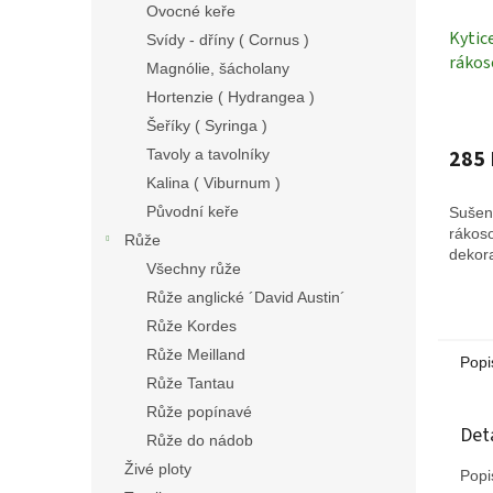
Ovocné keře
Kytic
Svídy - dříny ( Cornus )
rákoso
Magnólie, šácholany
cm - 
Hortenzie ( Hydrangea )
rostl
Šeříky ( Syringa )
285 
Tavoly a tavolníky
Kalina ( Viburnum )
Původní keře
Sušený
rákoso
Růže
dekora
Všechny růže
Růže anglické ´David Austin´
Růže Kordes
Růže Meilland
Popi
Růže Tantau
Růže popínavé
Det
Růže do nádob
Živé ploty
Popi