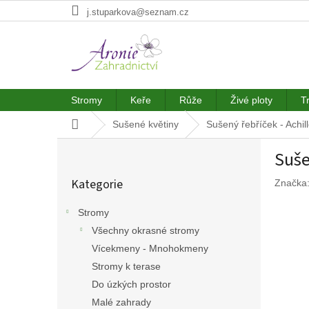
Přejít
j.stuparkova@seznam.cz
na
obsah
Stromy
Keře
Růže
Živé ploty
T
Domů
Sušené květiny
Sušený řebříček - Achil
P
Suše
o
Přeskočit
s
Kategorie
Značka
kategorie
t
r
Stromy
a
Všechny okrasné stromy
n
n
Vícekmeny - Mnohokmeny
í
Stromy k terase
p
Do úzkých prostor
a
Malé zahrady