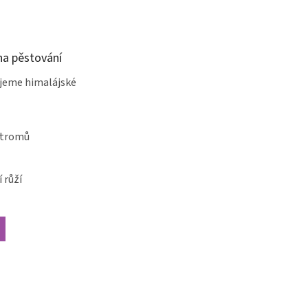
a pěstování
jeme himalájské
stromů
 růží