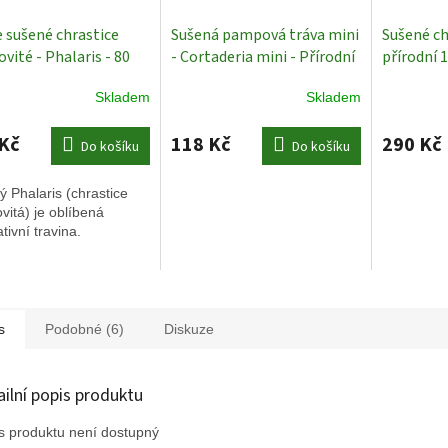
e sušené chrastice
Sušená pampová tráva mini
Sušené ch
vité - Phalaris - 80
- Cortaderia mini - Přírodní
přírodní 
Broskvová
Sušené
- 50-60 cm
Sušené Rostliny
rostliny
Skladem
Skladem
iny
Kč
118 Kč
290 Kč
Do košíku
Do košíku
 Phalaris (chrastice
vitá) je oblíbená
tivní travina.
s
Podobné (6)
Diskuze
ailní popis produktu
s produktu není dostupný