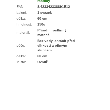
rostliny
EAN
:
8.423342338891E12
balení
:
1 svazek
délka
:
60 cm
hmotnost
:
150g
Přírodní rostlinný
materiál
:
materiál
Bez vody, chránit před
péče
:
vlhkostí a přímým
sluncem
delka
:
60 cm
Místo
:
Uvnitř