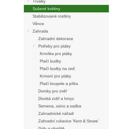
Trvalky
Sušené květiny
Stabilizované rostliny
Věnce
Zahrada
Zahradní dekorace
Potřeby pro ptáky
Krmítka pro ptáky
Ptačí budky
Ptačí budky na zeď
Krmení pro ptáky
Ptačí koupele a pítka
Domky pro zvěř
Divoká zvěř a hmyz
Semena, osivo a sadba
Zahradnické nářadí
Zahradní rukavice 'Kent & Stowe´
Grily a ohniště