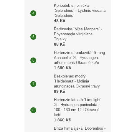
Kohoutek smolnička
´Splendens´ - Lychnis viscaria
´Splendens´
48 Kč
Řetězovka ´Miss Manners´ -
Physostegia virginiana
Trvalky
68 Kč
Hortenzie stromkovitá ´Strong
Annabelle´ ® - Hydrangea
arborescens
Okrasné keře
1 680 Kč
Bezkolenec modrý
´Heidebraut´- Molinia
arundinacea
Okrasné trávy
89 Kč
Hortenzie latnatá ´Limelight´
® - Hydrangea paniculata -
100 - 130 cm 12 l
Okrasné
keře
1 860 Kč
Bříza himalájská ´Doorenbos´-