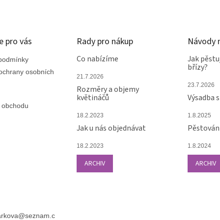
e pro vás
Rady pro nákup
Návody n
Co nabízíme
Jak pěstu
podmínky
břízy?
ochrany osobních
21.7.2026
23.7.2026
Rozměry a objemy
květináčů
Výsadba 
 obchodu
18.2.2023
1.8.2025
Jak u nás objednávat
Pěstování
18.2.2023
1.8.2024
ARCHIV
ARCHIV
arkova
@
seznam.c