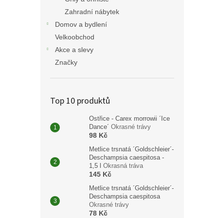
Zahradní nábytek
Domov a bydlení
Velkoobchod
Akce a slevy
Značky
Top 10 produktů
Ostřice - Carex morrowii ´Ice
Dance´
Okrasné trávy
98 Kč
Metlice trsnatá ´Goldschleier´-
Deschampsia caespitosa -
1,5 l
Okrasná tráva
145 Kč
Metlice trsnatá ´Goldschleier´-
Deschampsia caespitosa
Okrasné trávy
78 Kč