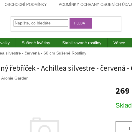
OBCHODNÍ PODMÍNKY
PODMÍNKY OCHRANY OSOBNÍCH ÚDA
HLEDAT
rvalky
Sušené květiny
Stabilizované rostliny
Věnce
lea silvestre - červená - 60 cm
Sušené Rostliny
ný řebříček - Achillea silvestre - červená 
:
Aronie Garden
269
Měrná
Skla
cena: