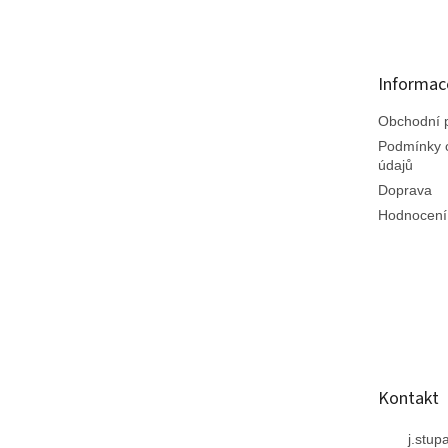
á
p
a
t
Informac
í
Obchodní 
Podmínky 
údajů
Doprava
Hodnocení
Kontakt
j.stup