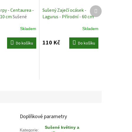
Další
rpy - Centaurea -
Sušený Zaječí ocásek -
produkt
110 cm
Sušené
Lagurus - Přírodní - 60 cm
Sušené rostliny
Skladem
Skladem
110 Kč
Do košíku
Do košíku
Doplňkové parametry
Sušené květiny a
Kategorie
: