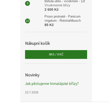
Betula utilis - vícekmen - 12l
Vícekmenné břízy
2 600 Kč
Proso prutnaté - Panicum
virgatum - Rotstrahlbusch
85 Kč
Nákupní košík
0
KS /
0 KČ
Novinky
Jak pěstujeme himalájské břízy?
23.7.2026
Z