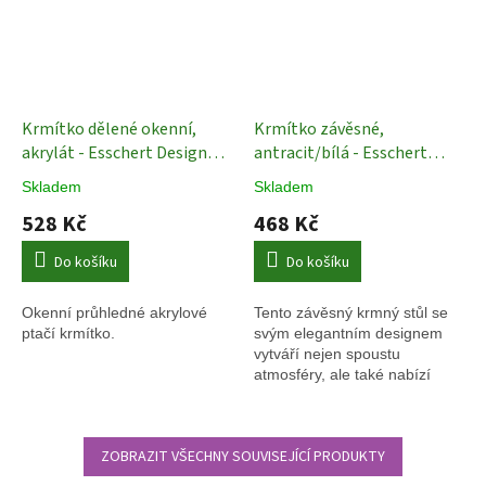
Krmítko dělené okenní,
Krmítko závěsné,
akrylát - Esschert Design
antracit/bílá - Esschert
Krmítko průhledné
Design
Krmítko pro ptáčky
Skladem
Skladem
528 Kč
468 Kč
Do košíku
Do košíku
Okenní průhledné akrylové
Tento závěsný krmný stůl se
ptačí krmítko.
svým elegantním designem
vytváří nejen spoustu
atmosféry, ale také nabízí
ptákům ideální místo pro
krmení.
ZOBRAZIT VŠECHNY SOUVISEJÍCÍ PRODUKTY