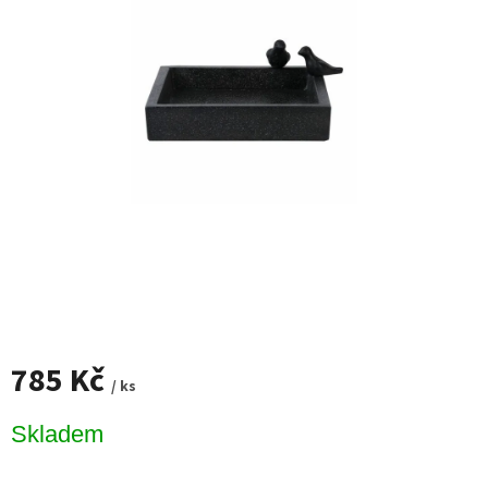
785 Kč
/ ks
Měrná
Skladem
cena: