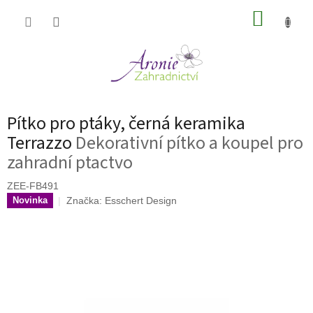
Přejít
NÁKUP
na
obsah
KOŠÍK
Pítko pro ptáky, černá keramika
Terrazzo
Dekorativní pítko a koupel pro
zahradní ptactvo
ZEE-FB491
Značka:
Esschert Design
Novinka