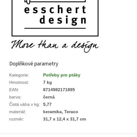
Doplňkové parametry
Kategorie
:
Potřeby pro ptáky
Hmotnost
:
7 kg
EAN
:
8714982171895
barva
:
černá
Čistá váha v kg
:
5,77
materiál
:
keramika, Teraco
rozměr
:
31,7 x 12,4 x 31,7 cm
Z