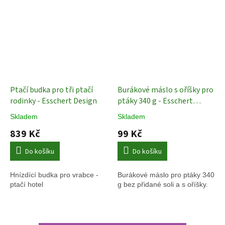
Ptačí budka pro tři ptačí
Burákové máslo s oříšky pro
rodinky - Esschert Design
ptáky 340 g - Esschert
Design
Krmení pro ptáky
Skladem
Skladem
839 Kč
99 Kč
Do košíku
Do košíku
Hnízdící budka pro vrabce -
Burákové máslo pro ptáky 340
ptačí hotel
g bez přidané soli a s oříšky.