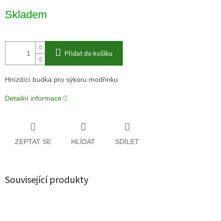
Měrná
Skladem
cena:
Přidat do košíku
Hnízdící budka pro sýkoru modřinku
Detailní informace
ZEPTAT SE
HLÍDAT
SDÍLET
Související produkty