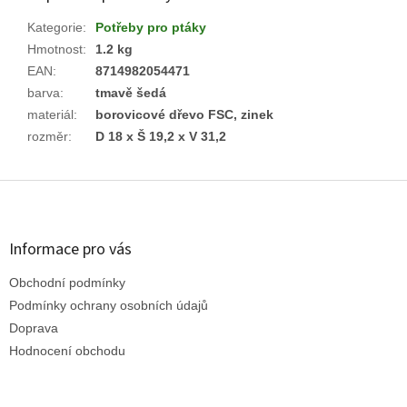
Kategorie
:
Potřeby pro ptáky
Hmotnost
:
1.2 kg
EAN
:
8714982054471
barva
:
tmavě šedá
materiál
:
borovicové dřevo FSC, zinek
rozměr
:
D 18 x Š 19,2 x V 31,2
Z
á
p
a
Informace pro vás
t
Obchodní podmínky
í
Podmínky ochrany osobních údajů
Doprava
Hodnocení obchodu