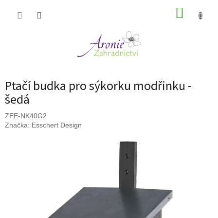
Přejít
NÁKUP
na
obsah
KOŠÍK
Ptačí budka pro sýkorku modřinku -
šedá
ZEE-NK40G2
Značka:
Esschert Design