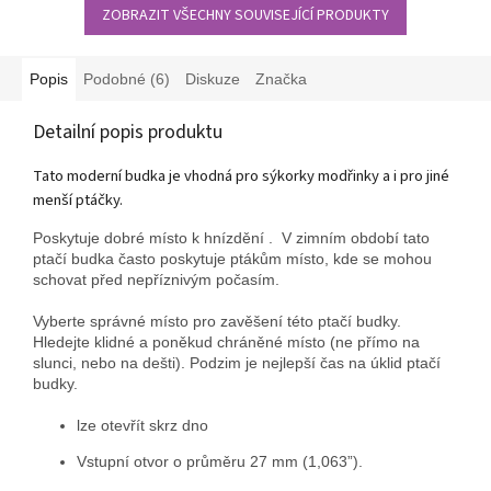
ZOBRAZIT VŠECHNY SOUVISEJÍCÍ PRODUKTY
Popis
Podobné (6)
Diskuze
Značka
Detailní popis produktu
Tato moderní budka je vhodná pro sýkorky modřinky a i pro jiné
menší ptáčky.
Poskytuje dobré místo k hnízdění . V zimním období tato
ptačí budka často poskytuje ptákům místo, kde se mohou
schovat před nepříznivým počasím.
Vyberte správné místo pro zavěšení této ptačí budky.
Hledejte klidné a poněkud chráněné místo (ne přímo na
slunci, nebo na dešti). Podzim je nejlepší čas na úklid ptačí
budky.
lze otevřít skrz dno
Vstupní otvor o průměru 27 mm (1,063”).