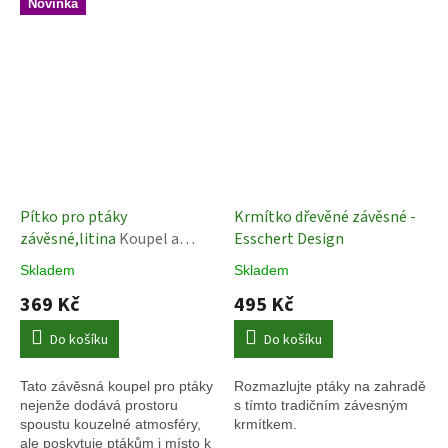
Novinka
Pítko pro ptáky
Krmítko dřevěné závěsné -
závěsné,litina
Koupel a
Esschert Design
pítko pro ptáky
Skladem
Skladem
369 Kč
495 Kč
Do košíku
Do košíku
Tato závěsná koupel pro ptáky
Rozmazlujte ptáky na zahradě
nejenže dodává prostoru
s tímto tradičním závesným
spoustu kouzelné atmosféry,
krmítkem.
ale poskytuje ptákům i místo k