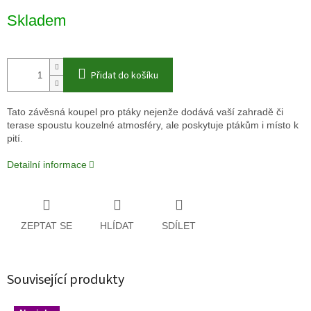
Měrná
Skladem
cena:
Přidat do košíku
Tato závěsná koupel pro ptáky nejenže dodává vaší zahradě či
terase spoustu kouzelné atmosféry, ale poskytuje ptákům i místo k
pití.
Detailní informace
ZEPTAT SE
HLÍDAT
SDÍLET
Související produkty