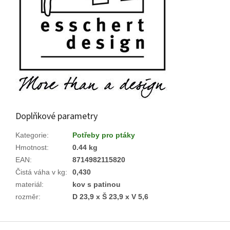
Doplňkové parametry
Kategorie
:
Potřeby pro ptáky
Hmotnost
:
0.44 kg
EAN
:
8714982115820
Čistá váha v kg
:
0,430
materiál
:
kov s patinou
rozměr
:
D 23,9 x Š 23,9 x V 5,6
Z