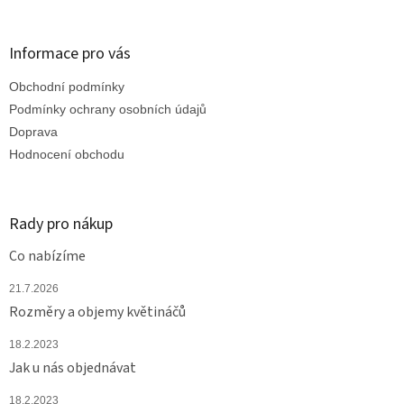
á
p
a
Informace pro vás
t
Obchodní podmínky
í
Podmínky ochrany osobních údajů
Doprava
Hodnocení obchodu
Rady pro nákup
Co nabízíme
21.7.2026
Rozměry a objemy květináčů
18.2.2023
Jak u nás objednávat
18.2.2023