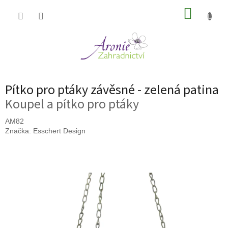
Přejít
NÁKUP
na
obsah
KOŠÍK
Pítko pro ptáky závěsné - zelená patina
Koupel a pítko pro ptáky
AM82
Značka:
Esschert Design