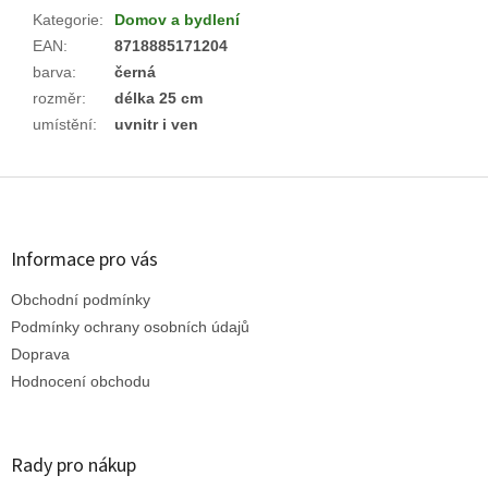
Kategorie
:
Domov a bydlení
EAN
:
8718885171204
barva
:
černá
rozměr
:
délka 25 cm
umístění
:
uvnitr i ven
Z
á
p
a
Informace pro vás
t
Obchodní podmínky
í
Podmínky ochrany osobních údajů
Doprava
Hodnocení obchodu
Rady pro nákup