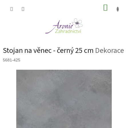
Přejít
NÁKUP
na
obsah
KOŠÍK
Stojan na věnec - černý 25 cm
Dekorace
5681-425