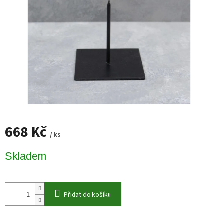
668 Kč
/ ks
Měrná
Skladem
cena:
Přidat do košíku