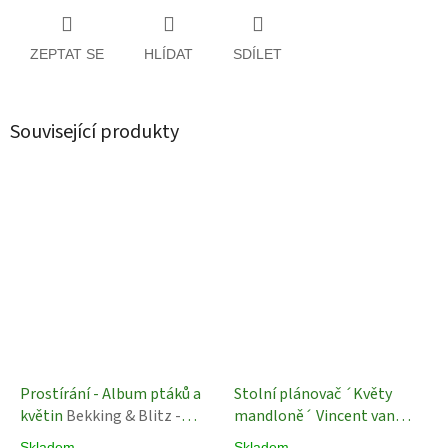
ZEPTAT SE
HLÍDAT
SDÍLET
Související produkty
Prostírání - Album ptáků a
Stolní plánovač ´Květy
květin
Bekking & Blitz -
mandloně´ Vincent van
Prostírání - Hu Feitao
Gogh
Blok na poznámky,
Skladem
Skladem