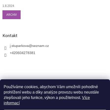
1.8.2024
ARCHIV
Kontakt
j.stuparkova
@
seznam.cz
+420604278381
Používáme cookies, abychom Vám umožnili pohodlné
prohlížení webu a díky analýze provozu webu neustále
zlepšovali jeho funkce, výkon a použitelnost.
Více
informací
V zahradnictví je možné osobně vybírat stromy a
vzrostlé keře. Dopravu k vám domů zajistíme naší