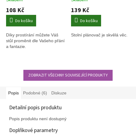
plánovač - Vincent van Gogh
108 Kč
139 Kč
Do košíku
Do košíku
Díky prostírání můžete Váš
Stolní plánovač je skvělá věc.
stůl proměnit dle Vašeho přání
a fantazie.
ZOBRAZIT VŠECHNY SOUVISEJÍCÍ PRODUKTY
Popis
Podobné (6)
Diskuze
Detailní popis produktu
Popis produktu není dostupný
Doplňkové parametry