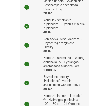
Metlice trsnatá ´Goldschleier´-
Deschampsia caespitosa
Okrasné trávy
78 Kč
Kohoutek smolnička
´Splendens´ - Lychnis viscaria
´Splendens´
48 Kč
Řetězovka ´Miss Manners´ -
Physostegia virginiana
Trvalky
68 Kč
Hortenzie stromkovitá ´Strong
Annabelle´ ® - Hydrangea
arborescens
Okrasné keře
1 680 Kč
Bezkolenec modrý
´Heidebraut´- Molinia
arundinacea
Okrasné trávy
89 Kč
Hortenzie latnatá ´Limelight´
® - Hydrangea paniculata -
100 - 130 cm 12 l
Okrasné