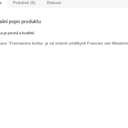
s
Podobné (6)
Diskuze
ailní popis produktu
a je pevná a kvalitní.
trace ´Francienina kočka´ je od známé umělkyně Francien van Westerin