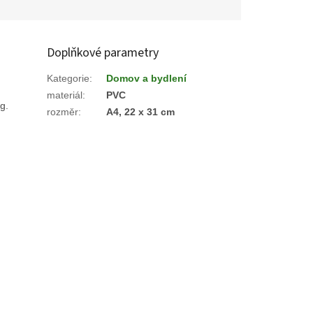
Doplňkové parametry
Kategorie
:
Domov a bydlení
materiál
:
PVC
g.
rozměr
:
A4, 22 x 31 cm