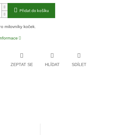
Přidat do košíku
ro milovníky koček.
 informace
ZEPTAT SE
HLÍDAT
SDÍLET