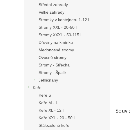
n
Střední zahrady
e
Velké zahrady
l
Stromky v kontejneru 1-12 l
Stromy XXL - 20-50 l
Stromy XXXL - 50-115 l
Dřeviny na kmínku
Medonosné stromy
Ovocné stromy
Stromy - Střecha
Stromy - Špalír
Jehličnany
Keře
Keře S
Keře M - L
Souvi
Keře XL - 12 l
Keře XXL - 20 - 50 l
Stálezelené keře