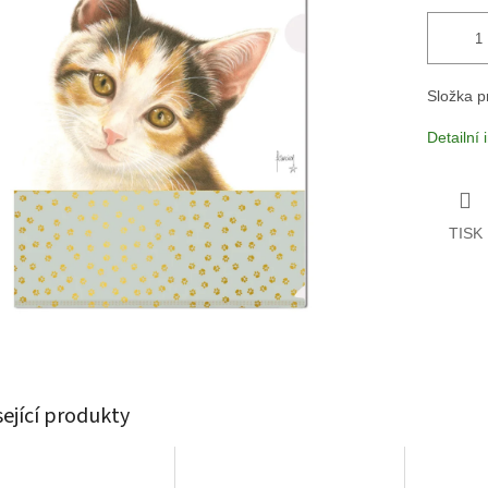
Složka p
Detailní
TISK
sející produkty