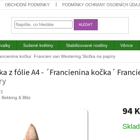
OBCHODNÍ PODMÍNKY
PODMÍNKY OCHRANY OSOBNÍCH ÚDA
HLEDAT
rvalky
Sušené květiny
Stabilizované rostliny
Věnce
Francienina kočka´ Francien van Westering
Složka na papíry
ka z fólie A4 - ´Francienina kočka´ Franc
ry
21
:
Bekking & Blitz
94 
Měrná
Skla
cena: