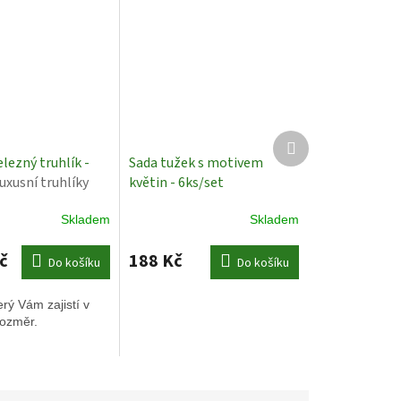
Další
produkt
lezný truhlík -
Sada tužek s motivem
luxusní truhlíky
květin - 6ks/set
Skladem
Skladem
č
188 Kč
Do košíku
Do košíku
erý Vám zajistí v
 rozměr.