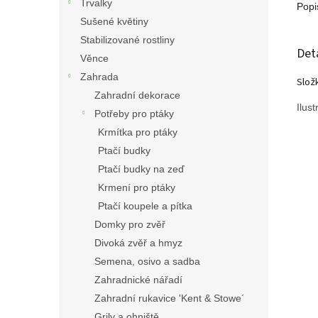
Trvalky
Popi
Sušené květiny
Stabilizované rostliny
Det
Věnce
Zahrada
Složk
Zahradní dekorace
Ilus
Potřeby pro ptáky
Krmítka pro ptáky
Ptačí budky
Ptačí budky na zeď
Krmení pro ptáky
Ptačí koupele a pítka
Domky pro zvěř
Divoká zvěř a hmyz
Semena, osivo a sadba
Zahradnické nářadí
Zahradní rukavice 'Kent & Stowe´
Grily a ohniště