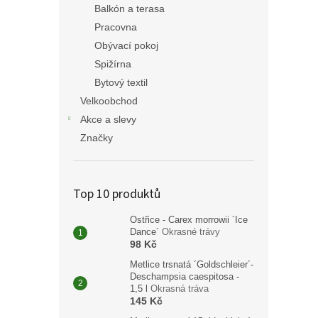
Balkón a terasa
Pracovna
Obývací pokoj
Spižírna
Bytový textil
Velkoobchod
Akce a slevy
Značky
Top 10 produktů
Ostřice - Carex morrowii ´Ice
Dance´
Okrasné trávy
98 Kč
Metlice trsnatá ´Goldschleier´-
Deschampsia caespitosa -
1,5 l
Okrasná tráva
145 Kč