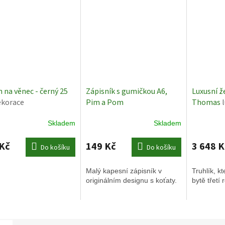
n na věnec - černý 25
Zápisník s gumičkou A6,
Luxusní že
korace
Pim a Pom
Thomas
Skladem
Skladem
Kč
149 Kč
3 648 K
Do košíku
Do košíku
Malý kapesní zápisník v
Truhlík, kt
originálním designu s koťaty.
bytě třetí