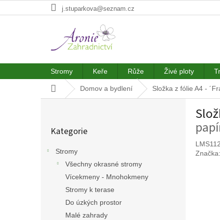
Přejít
j.stuparkova@seznam.cz
na
obsah
Stromy
Keře
Růže
Živé ploty
T
Domů
Domov a bydlení
Složka z fólie A4 - ´
P
Slož
o
Přeskočit
s
papí
Kategorie
kategorie
t
r
LMS11
Stromy
Značka
a
Všechny okrasné stromy
n
n
Vícekmeny - Mnohokmeny
í
Stromy k terase
p
Do úzkých prostor
a
Malé zahrady