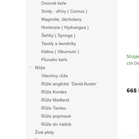
Ovocné keře
Svídy - dříny ( Cornus )
Magnólie, šácholany
Hortenzie ( Hydrangea )
Šeříky ( Syringa )
Tavoly a tavolníky
Kalina ( Viburnum )
Stoja
Původní keře
cm
De
Růže
Všechny růže
Růže anglické ´David Austin´
668 
Růže Kordes
Růže Meilland
Růže Tantau
Růže popínavé
Růže do nádob
Živé ploty