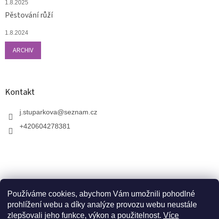
1.8.2025
Pěstování růží
1.8.2024
ARCHIV
Kontakt
j.stuparkova
@
seznam.cz
+420604278381
Používáme cookies, abychom Vám umožnili pohodlné
prohlížení webu a díky analýze provozu webu neustále
zlepšovali jeho funkce, výkon a použitelnost.
Více