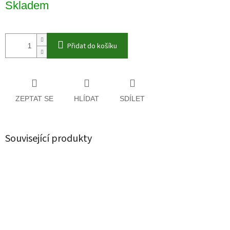
Skladem
cena:
Přidat do košíku
ZEPTAT SE
HLÍDAT
SDÍLET
Související produkty