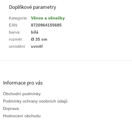
Doplňkové parametry
Kategorie
:
Věnce a věnečky
EAN
:
8720964155685
barva
:
bílá
rozměr
:
Ø 35 cm
umístění
:
uvnitř
Z
á
p
a
Informace pro vás
t
Obchodní podmínky
í
Podmínky ochrany osobních údajů
Doprava
Hodnocení obchodu