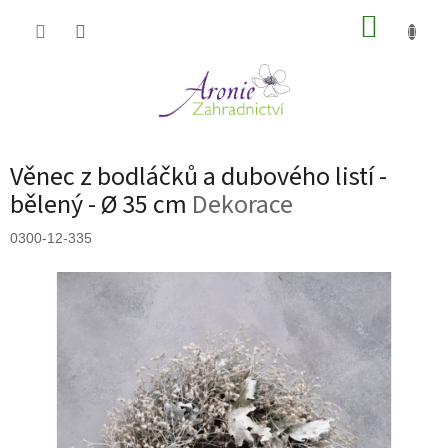
Přejít
NÁKUP
na
obsah
KOŠÍK
Věnec z bodláčků a dubového listí -
bělený - Ø 35 cm
Dekorace
0300-12-335