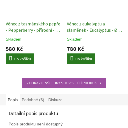
Věnec z tasmánského pepře
Věnec z eukalyptu a
- Pepperberry - přírodní - Ø
slaměnek - Eucalyptus - Ø
25 cm
Dekorace
28 cm
Dekorace
Skladem
Skladem
580 Kč
780 Kč
Do košíku
Do košíku
ZOBRAZIT VŠECHNY SOUVISEJÍCÍ PRODUKTY
Popis
Podobné (6)
Diskuze
Detailní popis produktu
Popis produktu není dostupný