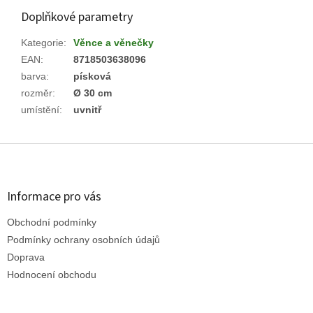
Doplňkové parametry
Kategorie
:
Věnce a věnečky
EAN
:
8718503638096
barva
:
písková
rozměr
:
Ø 30 cm
umístění
:
uvnitř
Z
á
p
a
Informace pro vás
t
Obchodní podmínky
í
Podmínky ochrany osobních údajů
Doprava
Hodnocení obchodu