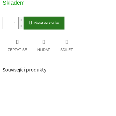
Skladem
cena:
Přidat do košíku
ZEPTAT SE
HLÍDAT
SDÍLET
Související produkty