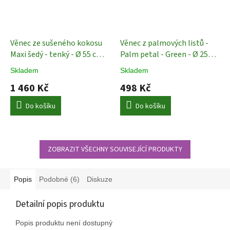
Věnec ze sušeného kokosu
Věnec z palmových listů -
Maxi šedý - tenký - Ø 55 cm
Palm petal - Green - Ø 25
Dekorace
cm
Dekorace
Skladem
Skladem
1 460 Kč
498 Kč
Do košíku
Do košíku
ZOBRAZIT VŠECHNY SOUVISEJÍCÍ PRODUKTY
Popis
Podobné (6)
Diskuze
Detailní popis produktu
Popis produktu není dostupný