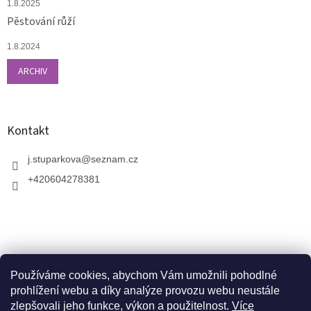
1.8.2025
Pěstování růží
1.8.2024
ARCHIV
Kontakt
j.stuparkova
@
seznam.cz
+420604278381
Používáme cookies, abychom Vám umožnili pohodlné
prohlížení webu a díky analýze provozu webu neustále
zlepšovali jeho funkce, výkon a použitelnost.
Více