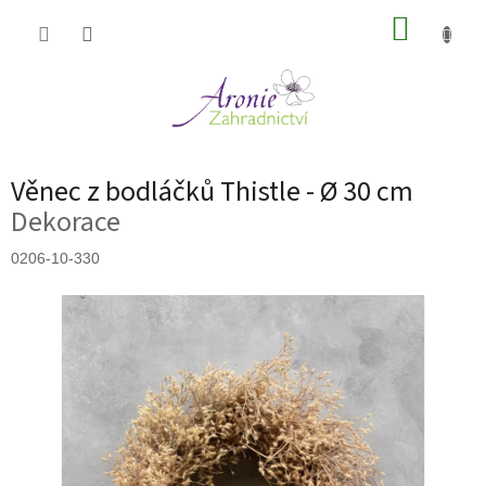
Přejít
NÁKUP
na
obsah
KOŠÍK
Věnec z bodláčků Thistle - Ø 30 cm
Dekorace
0206-10-330