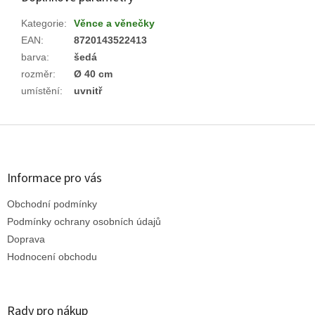
Kategorie
:
Věnce a věnečky
EAN
:
8720143522413
barva
:
šedá
rozměr
:
Ø 40 cm
umístění
:
uvnitř
Z
á
p
a
Informace pro vás
t
Obchodní podmínky
í
Podmínky ochrany osobních údajů
Doprava
Hodnocení obchodu
Rady pro nákup