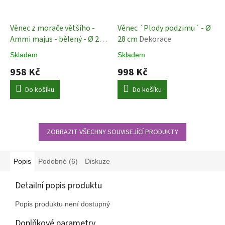
Věnec z morače většího -
Věnec ´Plody podzimu´ - Ø
Ammi majus - bělený - Ø 28
28 cm
Dekorace
cm
Dekorace
Skladem
Skladem
958 Kč
998 Kč
Do košíku
Do košíku
ZOBRAZIT VŠECHNY SOUVISEJÍCÍ PRODUKTY
Popis
Podobné (6)
Diskuze
Detailní popis produktu
Popis produktu není dostupný
Doplňkové parametry