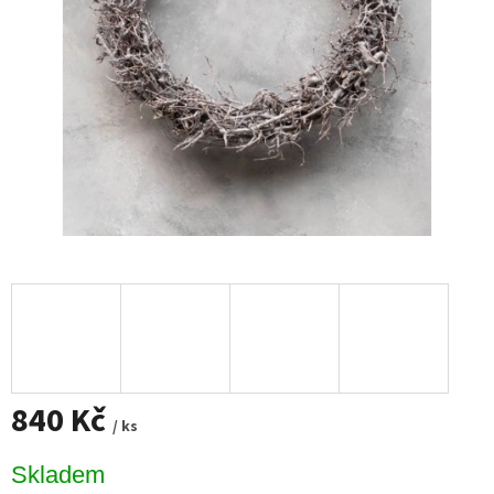
840 Kč
/ ks
Měrná
Skladem
cena: