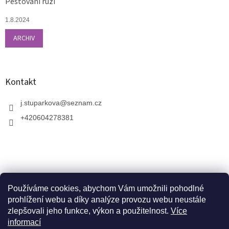
Pěstování růží
1.8.2024
ARCHIV
Kontakt
j.stuparkova
@
seznam.cz
+420604278381
Používáme cookies, abychom Vám umožnili pohodlné
prohlížení webu a díky analýze provozu webu neustále
zlepšovali jeho funkce, výkon a použitelnost.
Více
informací
V zahradnictví je možné osobně vybírat stromy a