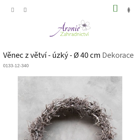
Přejít
NÁKUP
na
obsah
KOŠÍK
Věnec z větví - úzký - Ø 40 cm
Dekorace
0133-12-340