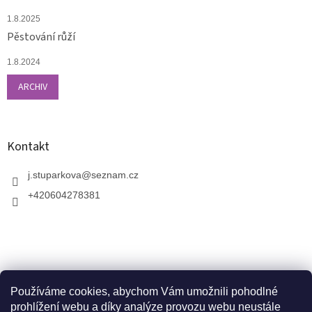
1.8.2025
Pěstování růží
1.8.2024
ARCHIV
Kontakt
j.stuparkova
@
seznam.cz
+420604278381
Používáme cookies, abychom Vám umožnili pohodlné
prohlížení webu a díky analýze provozu webu neustále