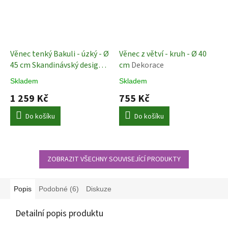
Věnec tenký Bakuli - úzký - Ø
Věnec z větví - kruh - Ø 40
45 cm Skandinávský design
cm
Dekorace
Dekorace
Skladem
Skladem
1 259 Kč
755 Kč
Do košíku
Do košíku
ZOBRAZIT VŠECHNY SOUVISEJÍCÍ PRODUKTY
Popis
Podobné (6)
Diskuze
Detailní popis produktu