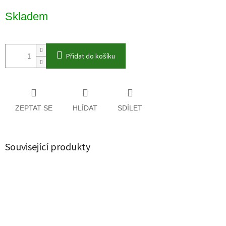
Měrná
Skladem
cena:
Přidat do košíku
ZEPTAT SE
HLÍDAT
SDÍLET
Související produkty