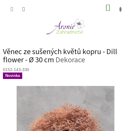
Přejít
NÁKUP
na
obsah
KOŠÍK
Věnec ze sušených květů kopru - Dill
flower - Ø 30 cm
Dekorace
0152-143-330
Novinka