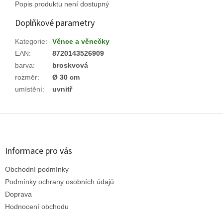
Popis produktu není dostupný
Doplňkové parametry
Kategorie
:
Věnce a věnečky
EAN
:
8720143526909
barva
:
broskvová
rozměr
:
Ø 30 cm
umístění
:
uvnitř
Z
á
p
a
Informace pro vás
t
Obchodní podmínky
í
Podmínky ochrany osobních údajů
Doprava
Hodnocení obchodu