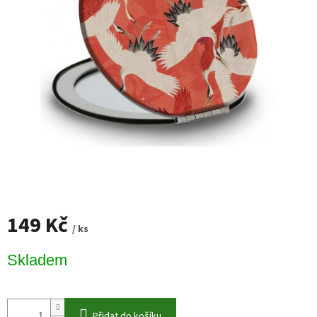
149 Kč
/ ks
Měrná
Skladem
cena:
Přidat do košíku