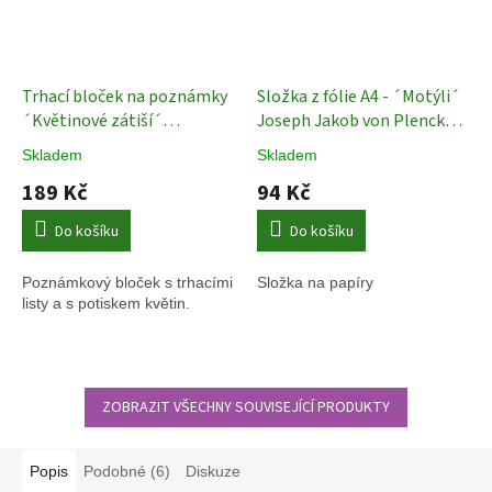
Trhací bloček na poznámky
Složka z fólie A4 - ´Motýli´
´Květinové zátiší´
Joseph Jakob von Plenck
Poznámkový blok - Rijks
Složka na papíry
Skladem
Skladem
Museum
189 Kč
94 Kč
Do košíku
Do košíku
Poznámkový bloček s trhacími
Složka na papíry
listy a s potiskem květin.
ZOBRAZIT VŠECHNY SOUVISEJÍCÍ PRODUKTY
Popis
Podobné (6)
Diskuze