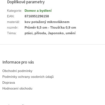
Doplňkové parametry
Kategorie
:
Domov a bydlení
EAN
:
8716951296158
materiál
:
kov potažený mikrovláknem
rozměr
:
Průměr 6,5 cm - Tloušťka 0,9 cm
Téma
:
ptáci, příroda, Japonsko, umění
Z
á
p
a
Informace pro vás
t
Obchodní podmínky
í
Podmínky ochrany osobních údajů
Doprava
Hodnocení obchodu