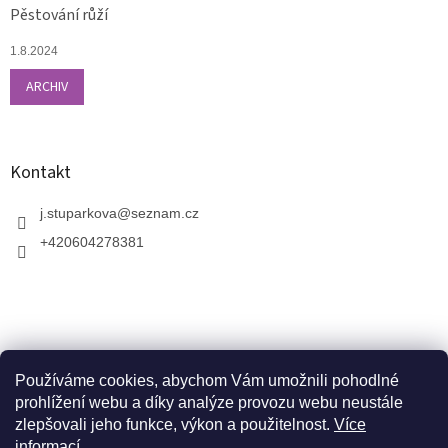
Pěstování růží
1.8.2024
ARCHIV
Kontakt
j.stuparkova
@
seznam.cz
+420604278381
Používáme cookies, abychom Vám umožnili pohodlné
prohlížení webu a díky analýze provozu webu neustále
zlepšovali jeho funkce, výkon a použitelnost.
Více
informací