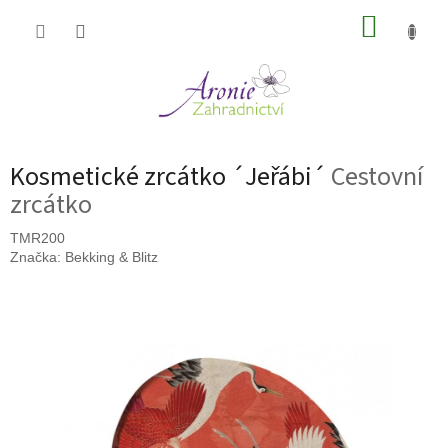
Přejít
NÁKUP
na
obsah
KOŠÍK
Kosmetické zrcátko ´Jeřábi´
Cestovní
zrcátko
TMR200
Značka:
Bekking & Blitz