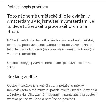
Detailní popis produktu
Toto nádherné umělecké dílo je k vidění v
Amsterdamu v Rijksmuseum Amsterdam. Je
to detail z ženského japonského kimona
Haori.
Růžové hedvábí s damaškovým tkaným zdobením jeřábů,
exteriér a podšívka s malovanou dekorací yuzen a zlatou
fólií. Jediný rodinný erb (mon) se stylizovaným květinovým
vzorem (hanabishi).
Umělec, který jej vytvořil, není znám, pochází z let 1920-
1940.
Bekking & Blitz
Cestovní zrcátko je z vnější strany potaženo měkkým
mikrovláknem a má muzejní potisk.
Vnitřek tvoří dvě zrcadla
z čirého skla.
Díky zavírání sklopnými panty zůstává cestovní
zrcátko pevně zavřené a nemůže se poškodit.