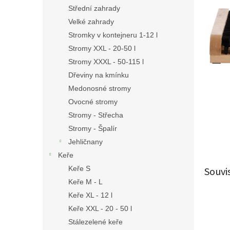
n
Střední zahrady
e
Velké zahrady
l
Stromky v kontejneru 1-12 l
Stromy XXL - 20-50 l
Stromy XXXL - 50-115 l
Dřeviny na kmínku
Medonosné stromy
Ovocné stromy
Stromy - Střecha
Stromy - Špalír
Jehličnany
Keře
Keře S
Souvi
Keře M - L
Keře XL - 12 l
Keře XXL - 20 - 50 l
Stálezelené keře