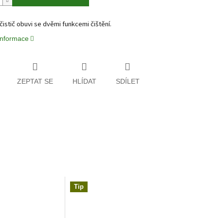
istič obuvi se dvěmi funkcemi čištění.
 informace
ZEPTAT SE
HLÍDAT
SDÍLET
Tip