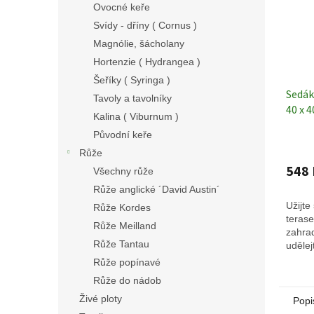
Ovocné keře
Svídy - dříny ( Cornus )
Magnólie, šácholany
Hortenzie ( Hydrangea )
Šeříky ( Syringa )
Sedák
Tavoly a tavolníky
40 x 
Kalina ( Viburnum )
Původní keře
Růže
548 
Všechny růže
Růže anglické ´David Austin´
Užijte
Růže Kordes
terase
Růže Meilland
zahrad
Růže Tantau
udělej
Růže popínavé
Růže do nádob
Živé ploty
Popi