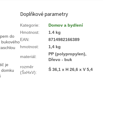
Doplňkové parametry
Kategorie
:
Domov a bydlení
Hmotnost
:
1.4 kg
tupem do
EAN
:
8714982166389
o bukového
hmotnost
:
1,4 kg
 zaschlou
PP (polypropylen),
materiál
:
Dřevo - buk
ič je
rozměr
Š 36,1 x H 26,6 x V 5,4
mu domku
(ŠxHxV)
:
i