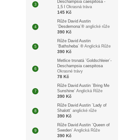
Deschampsia caespitosa -
1,5 l
Okrasná tráva
145 Kč
Růže David Austin
´Desdemona´®
anglické růže
390 Kč
Růže David Austin
´Bathsheba´ ®
Anglická Růže
390 Kč
Metlice trsnatá ´Goldschleier´-
Deschampsia caespitosa
Okrasné trávy
78 Kč
Růže David Austin ´Bring Me
Sunshine´
Anglická Růže
390 Kč
Růže David Austin ´Lady of
Shalott´
anglické růže
390 Kč
Růže David Austin ´Queen of
Sweden´
Anglická Růže
390 Kč