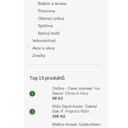
Balkón a terasa
Pracovna
Obývací pokoj
Spižírna
Bytový textil
Velkoobchod
Akce a slevy
Značky
Top 10 produktů
Ostřice - Carex morrowii ´Ice
Dance´
Okrasné trávy
98 Kč
Růže David Austin ´Gabriel
Oak ®´
Anglická Růže
390 Kč
Metlice trsnatá ´Goldschleier´-