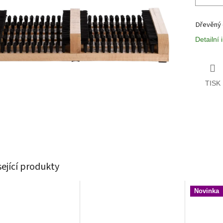
Dřevěný č
Detailní
TISK
sející produkty
Novinka