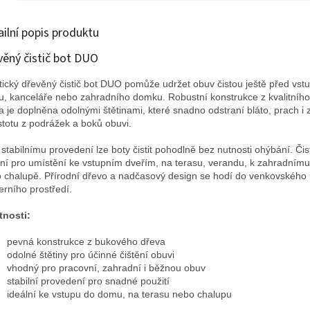
zahradu.
ailní popis produktu
věný čistič bot DUO
tický dřevěný čistič bot DUO pomůže udržet obuv čistou ještě před vs
, kanceláře nebo zahradního domku. Robustní konstrukce z kvalitníh
a je doplněna odolnými štětinami, které snadno odstraní bláto, prach i
stotu z podrážek a boků obuvi.
 stabilnímu provedení lze boty čistit pohodlně bez nutnosti ohýbání. Čist
lní pro umístění ke vstupním dveřím, na terasu, verandu, k zahradní
 chalupě. Přírodní dřevo a nadčasový design se hodí do venkovského 
rního prostředí.
tnosti:
pevná konstrukce z bukového dřeva
odolné štětiny pro účinné čištění obuvi
vhodný pro pracovní, zahradní i běžnou obuv
stabilní provedení pro snadné použití
ideální ke vstupu do domu, na terasu nebo chalupu