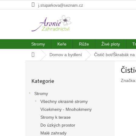
Přejít
j.stuparkova@seznam.cz
na
obsah
Stromy
Keře
Růže
Živé ploty
T
Domů
Domov a bydlení
Čistič bot/Škrabák n
P
Čist
o
Přeskočit
s
Kategorie
Značka
kategorie
t
r
Stromy
a
Všechny okrasné stromy
n
n
Vícekmeny - Mnohokmeny
í
Stromy k terase
p
Do úzkých prostor
a
Malé zahrady