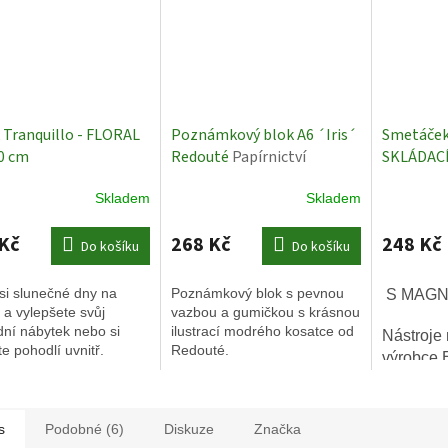
 Tranquillo - FLORAL
Poznámkový blok A6 ´Iris´
Smetáček 
40 cm
Redouté
Papírnictví
SKLÁDAC
Skladem
Skladem
Kč
268 Kč
248 Kč
Do košíku
Do košíku
 si slunečné dny na
Poznámkový blok s pevnou
S MAGN
 a vylepšete svůj
vazbou a gumičkou s krásnou
ní nábytek nebo si
ilustrací modrého kosatce od
Nástroje 
te pohodlí uvnitř.
Redouté.
výrobce 
jsou kval
materiálů
ergonomi
s
Podobné (6)
Diskuze
Značka
Vhodné p