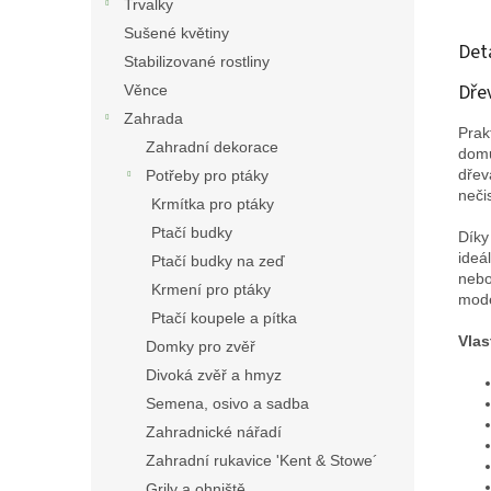
Trvalky
Sušené květiny
Det
Stabilizované rostliny
Dře
Věnce
Zahrada
Prak
Zahradní dekorace
domu
dřev
Potřeby pro ptáky
neči
Krmítka pro ptáky
Ptačí budky
Díky
ideá
Ptačí budky na zeď
nebo
Krmení pro ptáky
mode
Ptačí koupele a pítka
Vlas
Domky pro zvěř
Divoká zvěř a hmyz
Semena, osivo a sadba
Zahradnické nářadí
Zahradní rukavice 'Kent & Stowe´
Grily a ohniště