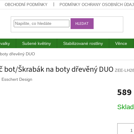
OBCHODNÍ PODMÍNKY
PODMÍNKY OCHRANY OSOBNÍCH ÚDA
HLEDAT
rvalky
Sušené květiny
Stabilizované rostliny
Věnce
a boty dřevěný DUO
ič bot/Škrabák na boty dřevěný DUO
ZEE-LH2
:
Esschert Design
589
Měrná
Skla
cena: