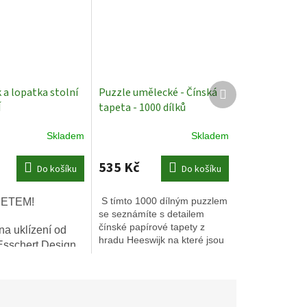
Další
a lopatka stolní
Puzzle umělecké - Čínská
produkt
Í
tapeta - 1000 dílků
Skladem
Skladem
535 Kč
Do košíku
Do košíku
S tímto 1000 dílným puzzlem
ETEM!
se seznámíte s detailem
čínské papírové tapety z
na uklízení od
hradu Heeswijk na které jsou
Esschert Design
vidět pávi a květy.
itních a odolných
, s
ckým designem.
ro domov i