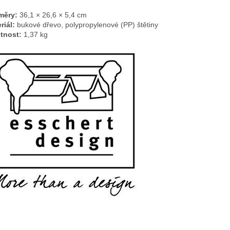
měry:
36,1 × 26,6 × 5,4 cm
riál:
bukové dřevo, polypropylenové (PP) štětiny
tnost:
1,37 kg