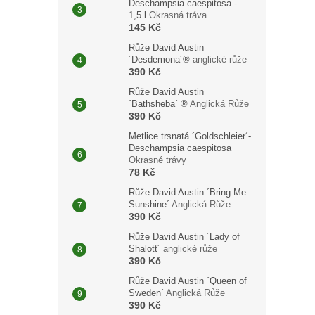
Deschampsia caespitosa -
1,5 l
Okrasná tráva
145 Kč
Růže David Austin
´Desdemona´®
anglické růže
390 Kč
Růže David Austin
´Bathsheba´ ®
Anglická Růže
390 Kč
Metlice trsnatá ´Goldschleier´-
Deschampsia caespitosa
Okrasné trávy
78 Kč
Růže David Austin ´Bring Me
Sunshine´
Anglická Růže
390 Kč
Růže David Austin ´Lady of
Shalott´
anglické růže
390 Kč
Růže David Austin ´Queen of
Sweden´
Anglická Růže
390 Kč