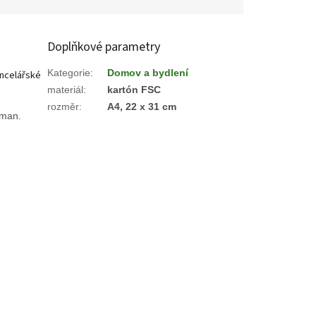
Doplňkové parametry
Kategorie
:
Domov a bydlení
ancelářské
materiál
:
kartón FSC
rozměr
:
A4, 22 x 31 cm
kman.