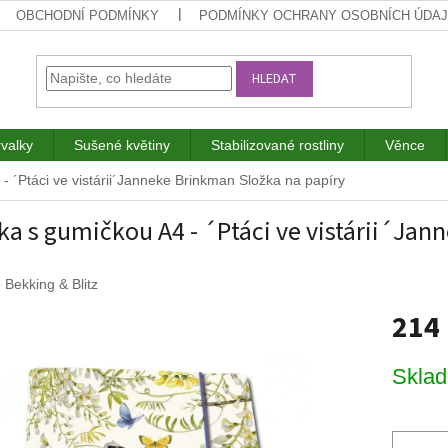
OBCHODNÍ PODMÍNKY
PODMÍNKY OCHRANY OSOBNÍCH ÚDA
HLEDAT
rvalky
Sušené květiny
Stabilizované rostliny
Věnce
- ´Ptáci ve vistárii´Janneke Brinkman
Složka na papíry
ka s gumičkou A4 - ´Ptáci ve vistárii´Ja
:
Bekking & Blitz
214
Měrná
Skla
cena: