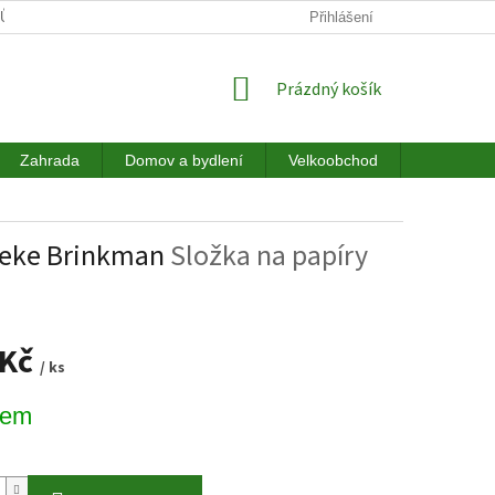
JŮ
DOPRAVA
HODNOCENÍ OBCHODU
Přihlášení
NÁKUPNÍ
Prázdný košík
KOŠÍK
Zahrada
Domov a bydlení
Velkoobchod
Akce a sl
nneke Brinkman
Složka na papíry
 Kč
/ ks
dem