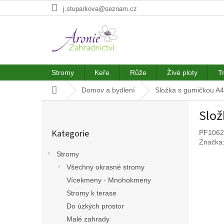
Přejít
j.stuparkova@seznam.cz
na
obsah
Stromy
Keře
Růže
Živé ploty
T
Domů
Domov a bydlení
Složka s gumičkou A4 
P
Slož
o
Přeskočit
s
Kategorie
PF1062
kategorie
t
Značka
r
Stromy
a
Všechny okrasné stromy
n
n
Vícekmeny - Mnohokmeny
í
Stromy k terase
p
Do úzkých prostor
a
Malé zahrady