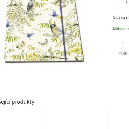
Složka n
Detailní
TISK
sející produkty