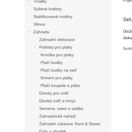
Popi
Trvalky
Sušené květiny
Stabilizované rostliny
Det
Věnce
Úlož
Zahrada
doku
Zahradní dekorace
Potřeby pro ptáky
Ilus
Krmítka pro ptáky
Ptačí budky
Ptačí budky na zeď
Krmení pro ptáky
Ptačí koupele a pítka
Domky pro zvěř
Divoká zvěř a hmyz
Semena, osivo a sadba
Zahradnické nářadí
Zahradní rukavice 'Kent & Stowe´
Grily a ohniště