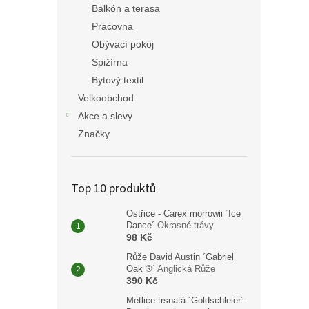
Balkón a terasa
Pracovna
Obývací pokoj
Spižírna
Bytový textil
Velkoobchod
Akce a slevy
Značky
Top 10 produktů
Ostřice - Carex morrowii ´Ice
Dance´
Okrasné trávy
98 Kč
Růže David Austin ´Gabriel
Oak ®´
Anglická Růže
390 Kč
Metlice trsnatá ´Goldschleier´-