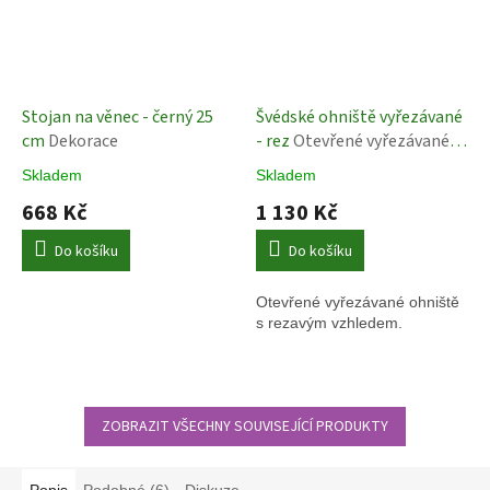
Stojan na věnec - černý 25
Švédské ohniště vyřezávané
cm
Dekorace
- rez
Otevřené vyřezávané
ohniště
Skladem
Skladem
668 Kč
1 130 Kč
Do košíku
Do košíku
Otevřené vyřezávané ohniště
s rezavým vzhledem.
ZOBRAZIT VŠECHNY SOUVISEJÍCÍ PRODUKTY
Popis
Podobné (6)
Diskuze