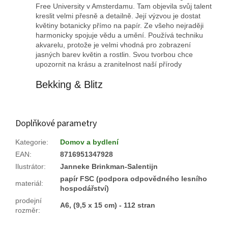
Free University v Amsterdamu. Tam objevila svůj talent
kreslit velmi přesně a detailně. Její výzvou je dostat
květiny botanicky přímo na papír. Ze všeho nejraději
harmonicky spojuje vědu a umění. Používá techniku ​​
akvarelu, protože je velmi vhodná pro zobrazení
jasných barev květin a rostlin. Svou tvorbou chce
upozornit na krásu a zranitelnost naší přírody
Bekking & Blitz
Doplňkové parametry
Kategorie
:
Domov a bydlení
EAN
:
8716951347928
Ilustrátor
:
Janneke Brinkman-Salentijn
papír FSC (podpora odpovědného lesního
materiál
:
hospodářství)
prodejní
A6, (9,5 x 15 cm) - 112 stran
rozměr
: