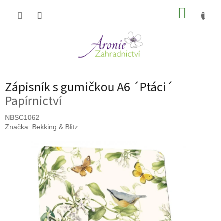
Přejít
NÁKUP
na
obsah
KOŠÍK
Zápisník s gumičkou A6 ´Ptáci´
Papírnictví
NBSC1062
Značka:
Bekking & Blitz