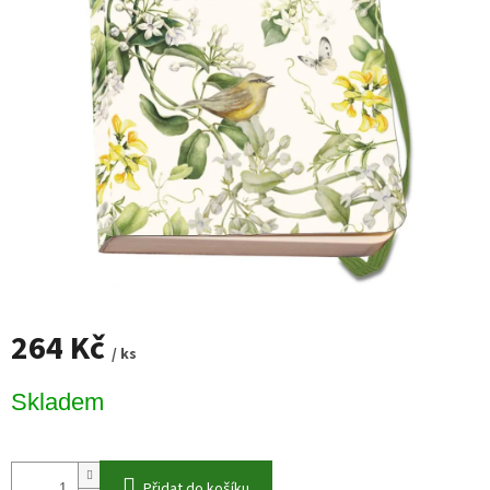
264 Kč
/ ks
Měrná
Skladem
cena:
Přidat do košíku