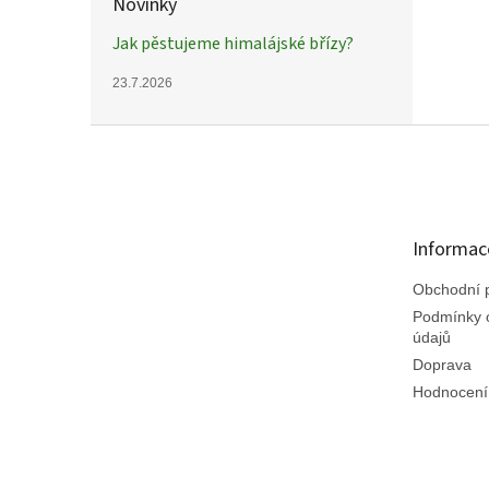
Novinky
Jak pěstujeme himalájské břízy?
23.7.2026
Z
á
p
a
t
Informac
í
Obchodní 
Podmínky 
údajů
Doprava
Hodnocení