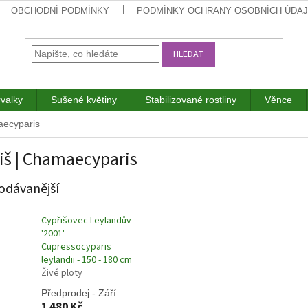
OBCHODNÍ PODMÍNKY
PODMÍNKY OCHRANY OSOBNÍCH ÚDA
HLEDAT
rvalky
Sušené květiny
Stabilizované rostliny
Věnce
aecyparis
iš | Chamaecyparis
odávanější
Cypřišovec Leylandův
'2001' -
Cupressocyparis
leylandii - 150 - 180 cm
Živé ploty
Předprodej - Září
1 480 Kč