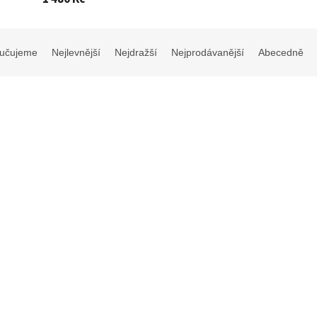
učujeme
Nejlevnější
Nejdražší
Nejprodávanější
Abecedně
šovec Leylandův '2001' -
ssocyparis leylandii - 150 - 180