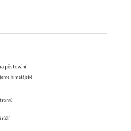
a pěstování
jeme himalájské
stromů
 růží