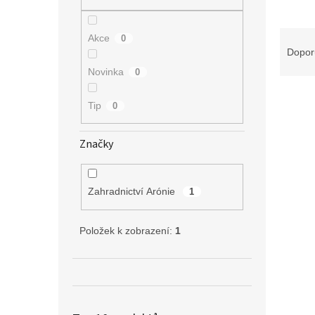
n
e
l
Ř
Akce
0
a
Dopor
z
Novinka
0
e
V
n
Tip
0
ý
í
p
p
i
r
Značky
s
o
p
d
r
u
Zahradnictví Arónie
1
o
k
d
t
Položek k zobrazení:
1
u
ů
k
t
ů
Cypři
Cupre