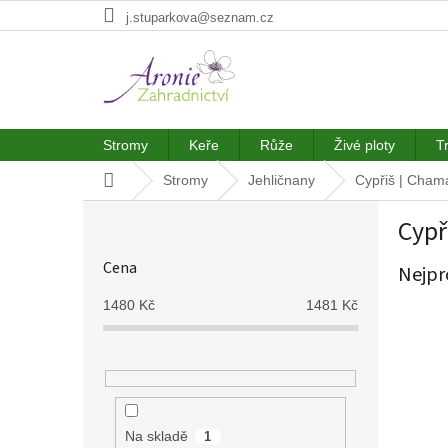
Přejít
j.stuparkova@seznam.cz
na
obsah
Stromy
Keře
Růže
Živé ploty
T
Domů
Stromy
Jehličnany
Cypřiš | Cham
P
Cypř
o
s
Cena
Nejpr
t
r
1480
Kč
1481
Kč
a
n
n
í
p
a
Na skladě
1