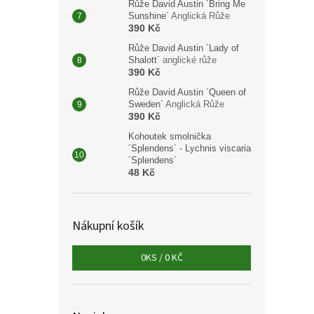
Růže David Austin ´Bring Me
Sunshine´
Anglická Růže
390 Kč
Růže David Austin ´Lady of
Shalott´
anglické růže
390 Kč
Růže David Austin ´Queen of
Sweden´
Anglická Růže
390 Kč
Kohoutek smolnička
´Splendens´ - Lychnis viscaria
´Splendens´
48 Kč
Nákupní košík
0
KS /
0 KČ