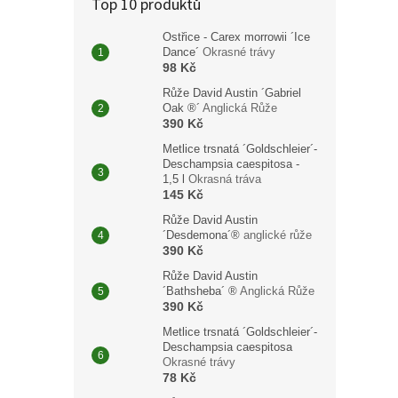
Top 10 produktů
cm
Ži
Ostřice - Carex morrowii ´Ice
Dance´
Okrasné trávy
98 Kč
1 48
Růže David Austin ´Gabriel
Oak ®´
Anglická Růže
Cypř
390 Kč
(Cup
Metlice trsnatá ´Goldschleier´-
je ry
Deschampsia caespitosa -
svou 
1,5 l
Okrasná tráva
vysok
145 Kč
Růže David Austin
´Desdemona´®
anglické růže
390 Kč
Růže David Austin
´Bathsheba´ ®
Anglická Růže
390 Kč
Metlice trsnatá ´Goldschleier´-
Deschampsia caespitosa
Okrasné trávy
78 Kč