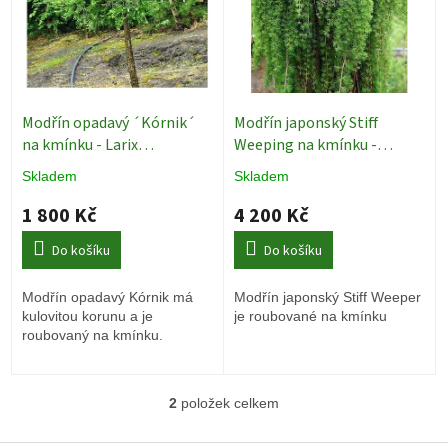
p
r
o
d
u
k
Modřín opadavý ´Kórnik´
Modřín japonský Stiff
t
na kmínku - Larix
Weeping na kmínku -
ů
Jehličnany
Exkluziv
Jehličnany
Skladem
Skladem
1 800 Kč
4 200 Kč
Do košíku
Do košíku
Modřín opadavý Kórnik má
Modřín japonský Stiff Weeper
kulovitou korunu a je
je roubované na kmínku
roubovaný na kmínku.
2
položek celkem
O
v