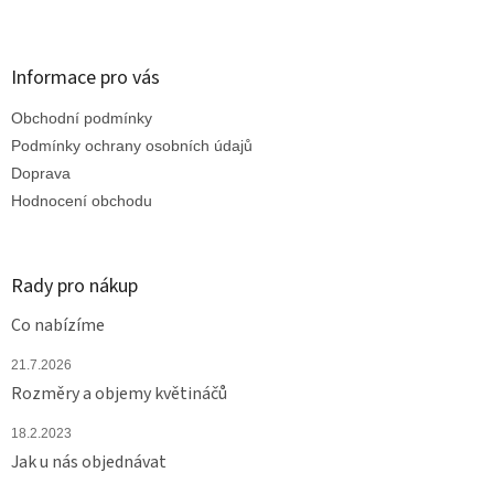
l
Z
á
á
d
p
a
a
Informace pro vás
c
t
í
Obchodní podmínky
í
p
r
Podmínky ochrany osobních údajů
v
Doprava
k
Hodnocení obchodu
y
v
ý
p
Rady pro nákup
i
s
Co nabízíme
u
21.7.2026
Rozměry a objemy květináčů
18.2.2023
Jak u nás objednávat