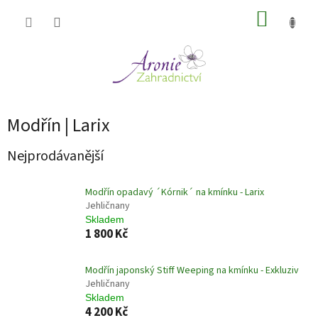
Přejít
NÁKUP
na
obsah
KOŠÍK
Modřín | Larix
Nejprodávanější
Modřín opadavý ´Kórnik´ na kmínku - Larix
Jehličnany
Skladem
1 800 Kč
Modřín japonský Stiff Weeping na kmínku - Exkluziv
Jehličnany
Skladem
4 200 Kč