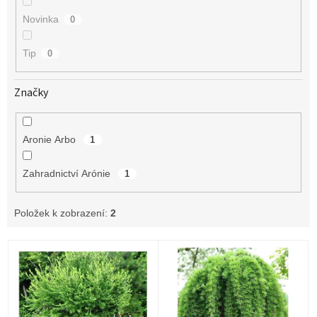
Novinka
0
Tip
0
Značky
Aronie Arbo
1
Zahradnictví Arónie
1
Položek k zobrazení:
2
V
ý
p
i
s