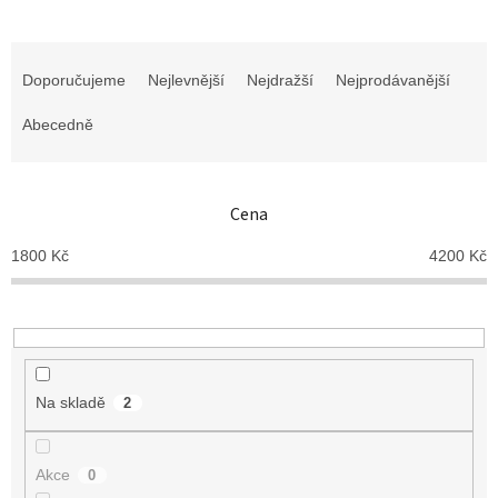
Ř
a
Doporučujeme
Nejlevnější
Nejdražší
Nejprodávanější
z
e
Abecedně
n
í
p
Cena
r
o
1800
Kč
4200
Kč
d
u
k
t
ů
Na skladě
2
Akce
0