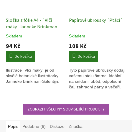
Složka z fólie A4 - ´Vlčí
Papírové ubrousky ´Ptáci´
máky´Janneke Brinkman-
Salentijn
Složka na papíry
Skladem
Skladem
94 Kč
108 Kč
Do košíku
Do košíku
Ilustrace ´Vlčí máky´ je od
Tyto papírové ubrousky dodají
skvělé botanické ilustrátorky
vašemu stolu šmrnc. Ideální
Janneke Brinkman-Salentijn.
na snídani, oběd, odpolední
čaj, zahradní párty a večeři.
ZOBRAZIT VŠECHNY SOUVISEJÍCÍ PRODUKTY
Popis
Podobné (6)
Diskuze
Značka