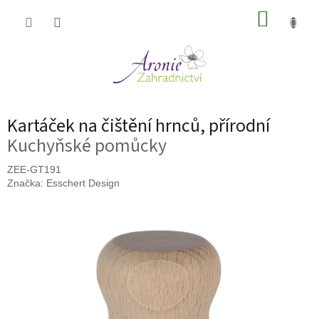
Přejít
NÁKUP
na
obsah
KOŠÍK
Kartáček na čištění hrnců, přírodní
Kuchyňské pomůcky
ZEE-GT191
Značka:
Esschert Design