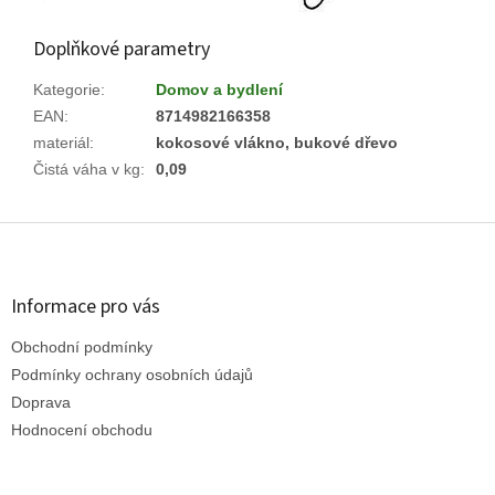
Doplňkové parametry
Kategorie
:
Domov a bydlení
EAN
:
8714982166358
materiál
:
kokosové vlákno, bukové dřevo
Čistá váha v kg
:
0,09
Z
á
p
a
Informace pro vás
t
Obchodní podmínky
í
Podmínky ochrany osobních údajů
Doprava
Hodnocení obchodu