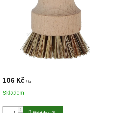
106 Kč
/ ks
Měrná
Skladem
cena:
Přidat do košíku