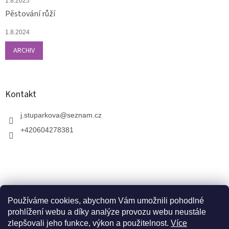
1.8.2025
Pěstování růží
1.8.2024
ARCHIV
Kontakt
j.stuparkova
@
seznam.cz
+420604278381
Používáme cookies, abychom Vám umožnili pohodlné
prohlížení webu a díky analýze provozu webu neustále
zlepšovali jeho funkce, výkon a použitelnost.
Více