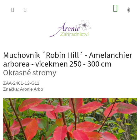
Přejít
NÁKUP
na
obsah
KOŠÍK
Muchovník ´Robin Hill´ - Amelanchier
arborea - vícekmen 250 - 300 cm
Okrasné stromy
ZAA-2461-12-G11
Značka:
Aronie Arbo