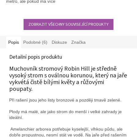
metrů, ale pokud má více
kmenů, může být ještě nižší.
ZOBRAZIT VŠECHNY SOUVISEJÍCÍ PRODUKTY
Popis
Podobné (6)
Diskuze
Značka
Detailní popis produktu
Muchovník stromový Robin Hill je středně
vysoký strom s oválnou korunou, který na jaře
vykvétá čistě bílými květy a růžovými
poupaty.
Při rašení jsou jeho listy bronzové a později tmavě zelené.
Plody má malé, ale jako strom do menší i velké zahrady je
ideální.
Amelanchier arborea potřebuje kyselejší, vlhkou půdu, ale
dobře propustnou, nesmí stát ve vodě. Na jaře před rašením