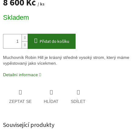
8 600 Kč
/ ks
Měrná
Skladem
cena:
Přidat do košíku
Muchovník Robin Hill je krásný středně vysoký strom, který máme
vypěstovaný jako vícekmen.
Detailní informace
ZEPTAT SE
HLÍDAT
SDÍLET
Související produkty