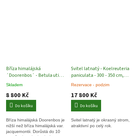
Bříza himalájská
Svitel latnatý - Koelreuteria
´Doorenbos´ - Betula utilis
paniculata - 300 - 350 cm,
- vícekmen - 200 - 250 cm
vícekmen Exkluziv
Okrasné
Skladem
Rezervace - podzim
vzrostlé stromy
8 800 Kč
17 800 Kč
Do košíku
Do košíku
Bříza himalájská Doorenbos je
Svitel latnatý je okrasný strom,
nižší než bříza himalájská var.
atraktivní po celý rok.
jacquemontii. Dorůstá do 10