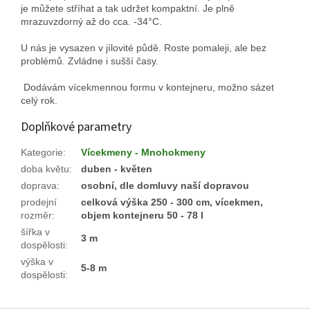
je můžete stříhat a tak udržet kompaktní. Je plně
mrazuvzdorný až do cca. -34°C.
U nás je vysazen v jílovité půdě. Roste pomaleji, ale bez
problémů. Zvládne i sušší časy.
Dodávám vícekmennou formu v kontejneru, možno sázet
celý rok.
Doplňkové parametry
Kategorie
:
Vícekmeny - Mnohokmeny
doba květu
:
duben - květen
doprava
:
osobní, dle domluvy naší dopravou
prodejní
celková výška 250 - 300 cm, vícekmen,
rozměr
:
objem kontejneru 50 - 78 l
šířka v
3 m
dospělosti
:
výška v
5-8 m
dospělosti
: