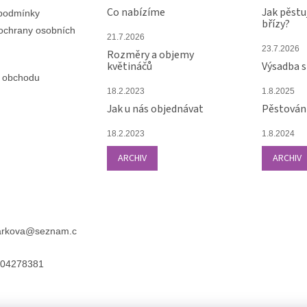
Co nabízíme
Jak pěstu
podmínky
břízy?
ochrany osobních
21.7.2026
23.7.2026
Rozměry a objemy
květináčů
Výsadba 
 obchodu
18.2.2023
1.8.2025
Jak u nás objednávat
Pěstování
18.2.2023
1.8.2024
ARCHIV
ARCHIV
arkova
@
seznam.c
04278381