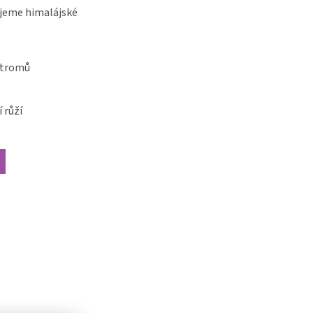
jeme himalájské
stromů
 růží