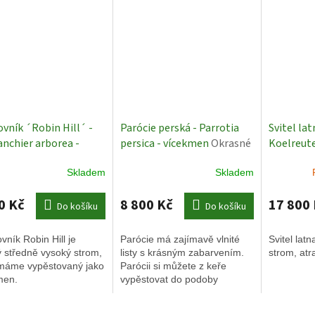
vník ´Robin Hill´ -
Parócie perská - Parrotia
Svitel lat
nchier arborea -
persica - vícekmen
Okrasné
Koelreute
men 250 - 300 cm
stromy
300 - 350
Skladem
Skladem
né stromy
Exkluziv
O
stromy
0 Kč
8 800 Kč
17 800
Do košíku
Do košíku
ník Robin Hill je
Parócie má zajímavě vlnité
Svitel latn
 středně vysoký strom,
listy s krásným zabarvením.
strom, atra
 máme vypěstovaný jako
Parócii si můžete z keře
men.
vypěstovat do podoby
vícekmene a to postupným
vyholováním jednotlivých