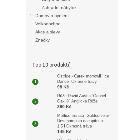
Zahradní nábytek
Domov a bydlení
Velkoobchod
Akce a slevy
Značky
Top 10 produktů
Ostřice - Carex morrowii ´Ice
Dance´
Okrasné trávy
98 Kč
Růže David Austin ´Gabriel
Oak ®´
Anglická Růže
390 Kč
Metlice trsnatá ´Goldschleier´-
Deschampsia caespitosa -
1,5 l
Okrasná tráva
145 Kč