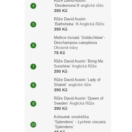
Růže David Austin
´Desdemona´®
anglické růže
390 Kč
Růže David Austin
´Bathsheba´ ®
Anglická Růže
390 Kč
Metlice trsnatá ´Goldschleier´-
Deschampsia caespitosa
Okrasné trávy
78 Kč
Růže David Austin ´Bring Me
Sunshine´
Anglická Růže
390 Kč
Růže David Austin ´Lady of
Shalott´
anglické růže
390 Kč
Růže David Austin ´Queen of
Sweden´
Anglická Růže
390 Kč
Kohoutek smolnička
´Splendens´ - Lychnis viscaria
´Splendens´