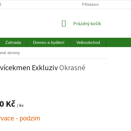
JŮ
DOPRAVA
HODNOCENÍ OBCHODU
Přihlášení
NÁKUPNÍ
Prázdný košík
KOŠÍK
Zahrada
Domov a bydlení
Velkoobchod
Akce a sl
sné stromy
- vícekmen Exkluziv
Okrasné
00 Kč
/ ks
vace - podzim