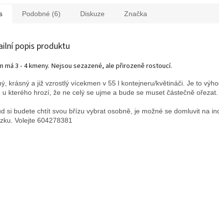
kmínků.
s
Podobné (6)
Diskuze
Značka
ailní popis produktu
m má 3 - 4 kmeny. Nejsou sezazené, ale přirozeně rostoucí.
ný, krásný a již vzrostlý vícekmen v 55 l kontejneru/květináči. Je to výh
, u kterého hrozí, že ne celý se ujme a bude se muset částečně ořezat.
d si budete chtít svou břízu vybrat osobně, je možné se domluvit na ind
zku. Volejte 604278381