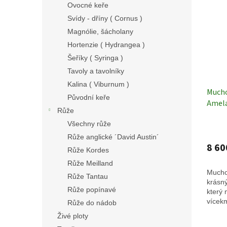
Ovocné keře
Svídy - dříny ( Cornus )
Magnólie, šácholany
Hortenzie ( Hydrangea )
Šeříky ( Syringa )
Tavoly a tavolníky
Kalina ( Viburnum )
Mucho
Původní keře
Amela
Růže
vícek
Všechny růže
Okras
Růže anglické ´David Austin´
8 60
Růže Kordes
Růže Meilland
Muchov
Růže Tantau
krásný
Růže popínavé
který
vícek
Růže do nádob
Živé ploty