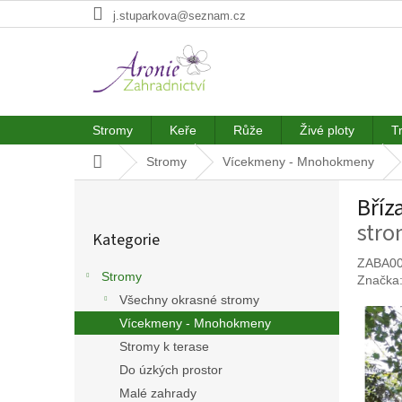
Přejít
j.stuparkova@seznam.cz
na
obsah
Stromy
Keře
Růže
Živé ploty
T
Domů
Stromy
Vícekmeny - Mnohokmeny
P
Bříz
o
Přeskočit
s
str
Kategorie
kategorie
t
r
ZABA0
Stromy
Značka
a
Všechny okrasné stromy
n
n
Vícekmeny - Mnohokmeny
í
Stromy k terase
p
Do úzkých prostor
a
Malé zahrady