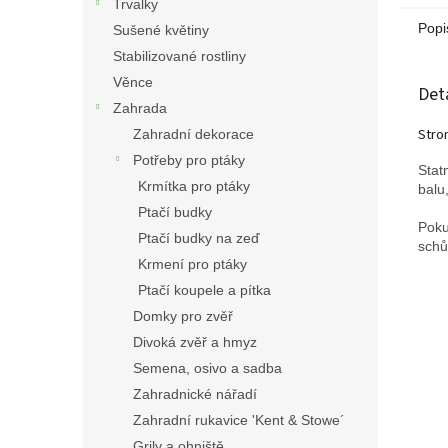
Trvalky
Popi
Sušené květiny
Stabilizované rostliny
Věnce
Det
Zahrada
Stro
Zahradní dekorace
Potřeby pro ptáky
Stat
Krmítka pro ptáky
balu
Ptačí budky
Poku
Ptačí budky na zeď
schů
Krmení pro ptáky
Ptačí koupele a pítka
Domky pro zvěř
Divoká zvěř a hmyz
Semena, osivo a sadba
Zahradnické nářadí
Zahradní rukavice 'Kent & Stowe´
Grily a ohniště