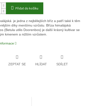
Přidat do košíku
alájská je jedna z nejbělejších bříz a patří také k těm
enějším díky menšímu vzrůstu. Bříza himalájská
 (Betula utilis Doorenbos) je další krásný kultivar se
lým kmenem a nižším vzrůstem.
 informace
ZEPTAT SE
HLÍDAT
SDÍLET