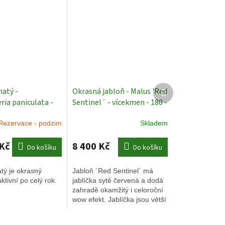
Další
natý -
Okrasná jabloň - Malus 'Red
produkt
ria paniculata -
Sentinel´ - vícekmen - 180 -
 cm, vícekmen
200 cm
Okrasné stromy
Rezervace - podzim
Skladem
krasné vzrostlé
 Kč
8 400 Kč
Do košíku
Do košíku
atý je okrasný
Jabloň ´Red Sentinel´ má
ktivní po celý rok.
jablíčka sytě červená a dodá
zahradě okamžitý i celoroční
wow efekt. Jablíčka jsou větší
než u jiného kultivaru
Evereste.