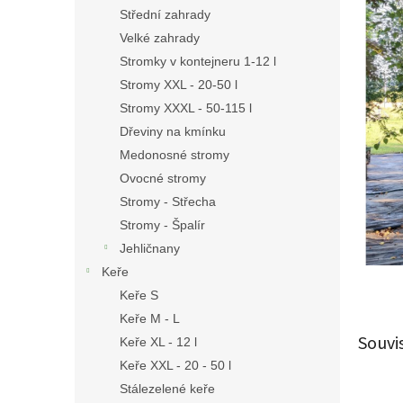
n
Střední zahrady
e
Velké zahrady
l
Stromky v kontejneru 1-12 l
Stromy XXL - 20-50 l
Stromy XXXL - 50-115 l
Dřeviny na kmínku
Medonosné stromy
Ovocné stromy
Stromy - Střecha
Stromy - Špalír
Jehličnany
Keře
Keře S
Keře M - L
Souvi
Keře XL - 12 l
Keře XXL - 20 - 50 l
Stálezelené keře