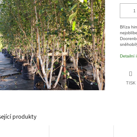
Bříza him
nejoblíb
Doorenbos
sněhobí
Detailní
TISK
sející produkty