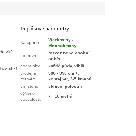
Doplňkové parametry
Vícekmeny -
Kategorie
:
Mnohokmeny
oda vůči
rozvoz nebo osobní
doprava
:
odběr
podmínky
:
každé půdy, vlhčí
ividuální
prodejní
300 - 350 cm +,
rozměr
:
kontejner, 3-5 kmenů
umístění
:
slunce, polostín
výška v
7 - 10 metrů
dospělosti
: