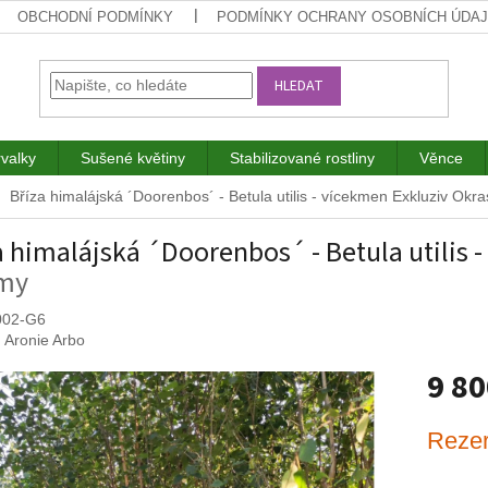
OBCHODNÍ PODMÍNKY
PODMÍNKY OCHRANY OSOBNÍCH ÚDA
HLEDAT
rvalky
Sušené květiny
Stabilizované rostliny
Věnce
Bříza himalájská ´Doorenbos´ - Betula utilis - vícekmen Exkluziv
Okra
a himalájská ´Doorenbos´ - Betula utilis 
omy
002-G6
:
Aronie Arbo
9 8
Měrná
Rezer
cena: