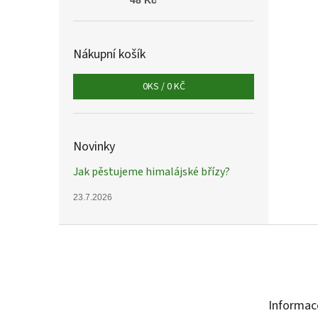
48 Kč
Nákupní košík
0
KS /
0 KČ
Novinky
Jak pěstujeme himalájské břízy?
23.7.2026
Z
á
p
a
t
Informac
í