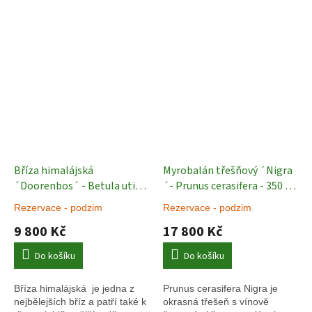
Bříza himalájská
Myrobalán třešňový ´Nigra
´Doorenbos´ - Betula utilis
´- Prunus cerasifera - 350 -
- vícekmen Exkluziv
Okrasné
380 cm - vícekmen
Okrasné
Rezervace - podzim
Rezervace - podzim
stromy
stromy
9 800 Kč
17 800 Kč
Do košíku
Do košíku
Bříza himalájská je jedna z
Prunus cerasifera Nigra je
nejbělejších bříz a patří také k
okrasná třešeň s vínově