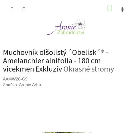
Přejít
NÁKUP
na
obsah
KOŠÍK
Muchovník olšolistý ´Obelisk´® -
Amelanchier alnifolia - 180 cm
vicekmen Exkluziv
Okrasné stromy
AAMW26-G9
Značka:
Aronie Arbo