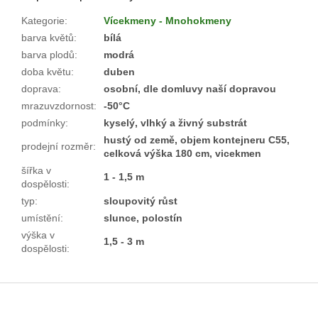
Kategorie
:
Vícekmeny - Mnohokmeny
barva květů
:
bílá
barva plodů
:
modrá
doba květu
:
duben
doprava
:
osobní, dle domluvy naší dopravou
mrazuvzdornost
:
-50°C
podmínky
:
kyselý, vlhký a živný substrát
hustý od země, objem kontejneru C55,
prodejní rozměr
:
celková výška 180 cm, vicekmen
šířka v
1 - 1,5 m
dospělosti
:
typ
:
sloupovitý růst
umístění
:
slunce, polostín
výška v
1,5 - 3 m
dospělosti
:
Z
á