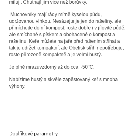
milují. Chutnají jim více než borůvky.
Muchovníky mají rády mírně kyselou půdu,
udržovanou vlhkou. Nesázejte je jen do rašeliny, ale
přimíchejte do ní kompost, roste dobře i v jílovité půdě,
ale smíchané s pískem a obohacené o kompost a
rašelinu. Keře můžete na jaře před rašením stříhat a
tak je udržet kompaktní, ale Obelisk střih nepotřebuje,
roste přirozeně kompaktně a je velmi hustý.
Je plně mrazuvzdorný až do cca. -50°C.
Nabízíme hustý a skvěle zapěstovaný keř s mnoha
výhony.
Doplňkové parametry