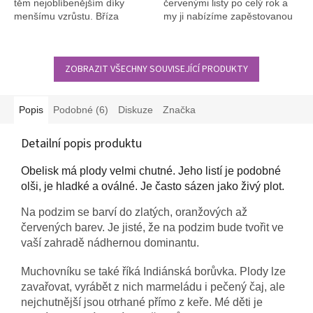
těm nejoblíbenějším díky
červenými listy po celý rok a
menšímu vzrůstu. Bříza
my ji nabízíme zapěstovanou
himalájská Doorenbos (Betula
do tvaru vícekmene.
utilis Doorenbos) je další
krásný kultivar se sněhobílým
ZOBRAZIT VŠECHNY SOUVISEJÍCÍ PRODUKTY
kmenem a nižším vzrůstem.
Popis
Podobné (6)
Diskuze
Značka
Detailní popis produktu
Obelisk má plody velmi chutné. Jeho listí je podobné
olši, je hladké a oválné. Je často sázen jako živý plot.
Na podzim se barví do zlatých, oranžových až
červených barev. Je jisté, že na podzim bude tvořit ve
vaší zahradě nádhernou dominantu.
Muchovníku se také říká Indiánská borůvka. Plody lze
zavařovat, vyrábět z nich marmeládu i pečený čaj, ale
nejchutnější jsou otrhané přímo z keře. Mé děti je