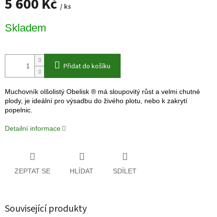
5 600 Kč
/ ks
Měrná
Skladem
cena:
Přidat do košíku
Muchovník olšolistý Obelisk ® má sloupovitý růst a velmi chutné
plody, je ideální pro výsadbu do
živého plotu, nebo k zakrytí
popelnic.
Detailní informace
ZEPTAT SE
HLÍDAT
SDÍLET
Související produkty