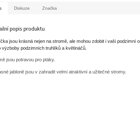
s
Diskuze
Značka
ailní popis produktu
íčka jsou krásná nejen na stromě, ale mohou zdobit i vaši podzimní 
 výzboby podzimních truhlíků a květináčů.
mě jsou potravou pro ptáky.
sné jabloně jsou v zahradě velmi atraktivní a užitečné stromy.