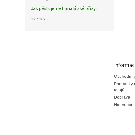
Jak pěstujeme himalájské břízy?
23.7.2026
Z
á
p
a
t
Informac
í
Obchodní 
Podmínky 
údajů
Doprava
Hodnocení