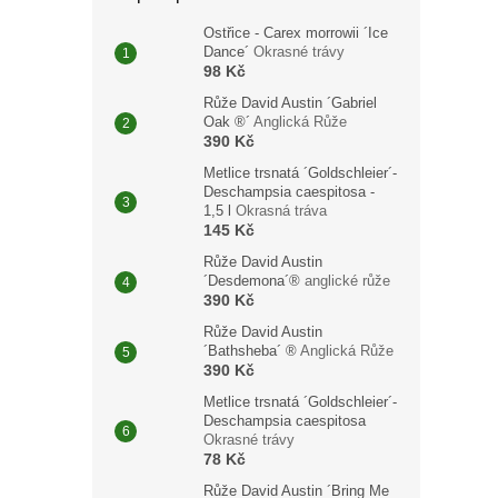
Ostřice - Carex morrowii ´Ice
Dance´
Okrasné trávy
98 Kč
Růže David Austin ´Gabriel
Oak ®´
Anglická Růže
390 Kč
Metlice trsnatá ´Goldschleier´-
Deschampsia caespitosa -
1,5 l
Okrasná tráva
145 Kč
Růže David Austin
´Desdemona´®
anglické růže
390 Kč
Růže David Austin
´Bathsheba´ ®
Anglická Růže
390 Kč
Metlice trsnatá ´Goldschleier´-
Deschampsia caespitosa
Okrasné trávy
78 Kč
Růže David Austin ´Bring Me