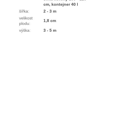
cm, kontejner 40 l
šířka
:
2 - 3 m
velikost
1,8 cm
plodu
:
výška
:
3 - 5 m