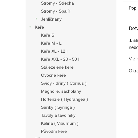
Stromy - Střecha
Popi
Stromy - Špalír
Jehličnany
Det
Keře
Keře S
Jabl
Keře M - L
nebo
Keře XL - 12 l
V zi
Keře XXL - 20 - 50 l
Stálezelené keře
Okra
Ovocné keře
Svídy - dříny ( Cornus )
Magnólie, šácholany
Hortenzie ( Hydrangea )
Šeříky ( Syringa )
Tavoly a tavolníky
Kalina ( Viburnum )
Původní keře