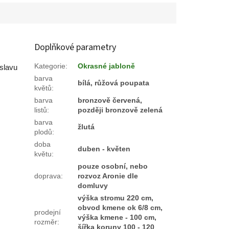
Doplňkové parametry
Kategorie
:
Okrasné jabloně
oslavu
barva
bílá, růžová poupata
květů
:
barva
bronzově červená,
listů
:
později bronzově zelená
barva
žlutá
plodů
:
doba
duben - květen
květu
:
pouze osobní, nebo
doprava
:
rozvoz Aronie dle
domluvy
výška stromu 220 cm,
obvod kmene ok 6/8 cm,
prodejní
výška kmene - 100 cm,
rozměr
:
šířka koruny 100 - 120