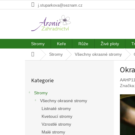
Přejít
j.stuparkova@seznam.cz
na
obsah
Stromy
Keře
Růže
Živé ploty
T
Domů
Stromy
Všechny okrasné stromy
P
Okra
o
Přeskočit
s
Kategorie
AAHP11
kategorie
t
Značka
r
Stromy
a
Všechny okrasné stromy
n
n
Listnaté stromy
í
Kvetoucí stromy
p
Vzrostlé stromy
a
Malé stromy