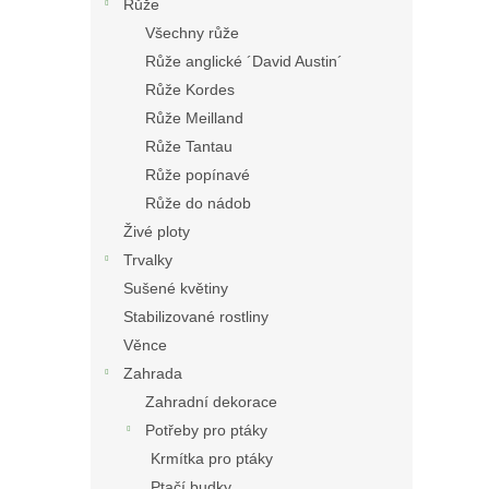
Růže
Všechny růže
Růže anglické ´David Austin´
Růže Kordes
Růže Meilland
Růže Tantau
Růže popínavé
Růže do nádob
Živé ploty
Trvalky
Sušené květiny
Stabilizované rostliny
Věnce
Zahrada
Zahradní dekorace
Potřeby pro ptáky
Krmítka pro ptáky
Ptačí budky