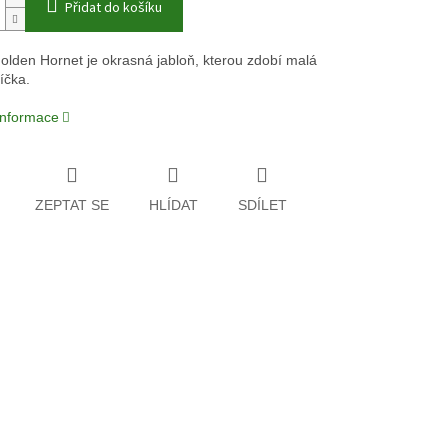
Přidat do košíku
olden Hornet je okrasná jabloň, kterou zdobí malá
líčka.
 informace
ZEPTAT SE
HLÍDAT
SDÍLET