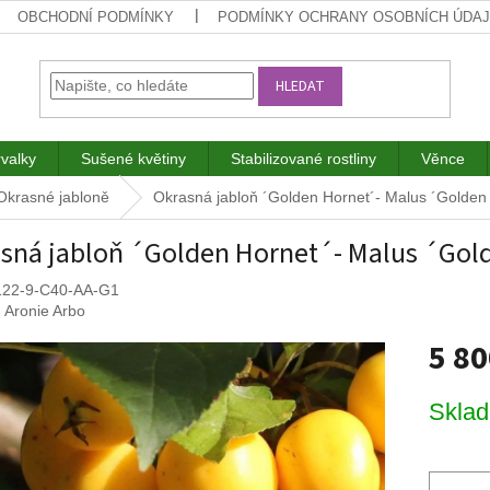
OBCHODNÍ PODMÍNKY
PODMÍNKY OCHRANY OSOBNÍCH ÚDA
HLEDAT
rvalky
Sušené květiny
Stabilizované rostliny
Věnce
Okrasné jabloně
Okrasná jabloň ´Golden Hornet´- Malus ´Golden
sná jabloň ´Golden Hornet´- Malus ´Gol
22-9-C40-AA-G1
:
Aronie Arbo
5 8
Měrná
Skla
cena: