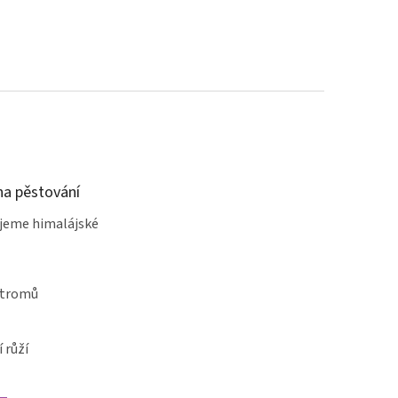
a pěstování
jeme himalájské
stromů
 růží