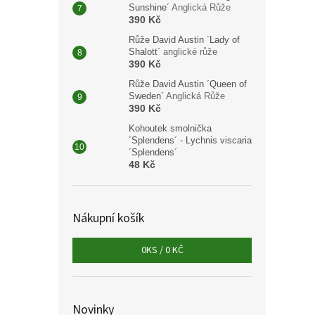
Sunshine´
Anglická Růže
390 Kč
Růže David Austin ´Lady of
Shalott´
anglické růže
390 Kč
Růže David Austin ´Queen of
Sweden´
Anglická Růže
390 Kč
Kohoutek smolnička
´Splendens´ - Lychnis viscaria
´Splendens´
48 Kč
Nákupní košík
0
KS /
0 KČ
Novinky