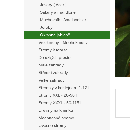
n
Javory ( Acer )
e
Sakury a mandloně
l
Muchovník | Amelanchier
Jeřáby
Okrasné jabloně
Vícekmeny - Mnohokmeny
Stromy k terase
Do úzkých prostor
Malé zahrady
Střední zahrady
Velké zahrady
Stromky v kontejneru 1-12 l
Stromy XXL - 20-50 l
Stromy XXXL - 50-115 l
Dřeviny na kmínku
Medonosné stromy
Ovocné stromy