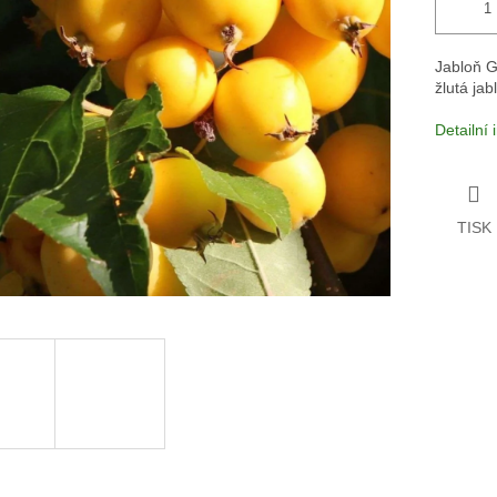
Jabloň G
žlutá jab
Detailní
TISK