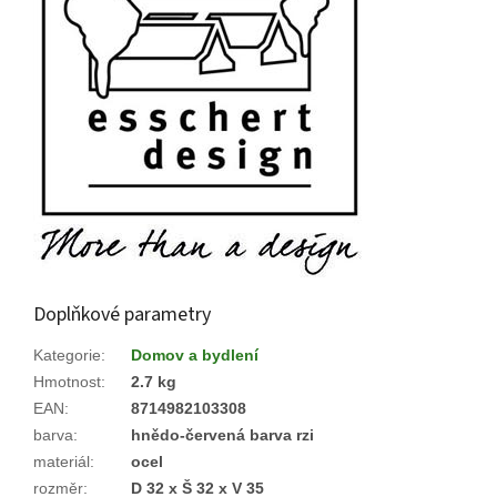
Doplňkové parametry
Kategorie
:
Domov a bydlení
Hmotnost
:
2.7 kg
EAN
:
8714982103308
barva
:
hnědo-červená barva rzi
materiál
:
ocel
rozměr
:
D 32 x Š 32 x V 35