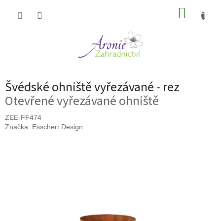
Přejít
NÁKUP
na
obsah
KOŠÍK
Švédské ohniště vyřezávané - rez
Otevřené vyřezávané ohniště
ZEE-FF474
Značka:
Esschert Design