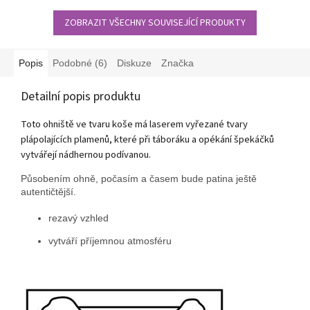
ZOBRAZIT VŠECHNY SOUVISEJÍCÍ PRODUKTY
Popis
Podobné (6)
Diskuze
Značka
Detailní popis produktu
Toto ohniště ve tvaru koše má laserem vyřezané tvary
plápolajících plamenů, které při táboráku a opékání špekáčků
vytvářejí nádhernou podívanou.
Působením ohně, počasím a časem bude patina ještě
autentičtější.
rezavý vzhled
vytváří příjemnou atmosféru