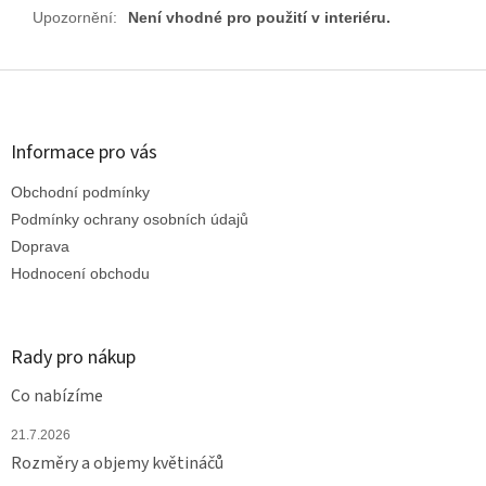
Upozornění
:
Není vhodné pro použití v interiéru.
Z
á
p
a
Informace pro vás
t
Obchodní podmínky
í
Podmínky ochrany osobních údajů
Doprava
Hodnocení obchodu
Rady pro nákup
Co nabízíme
21.7.2026
Rozměry a objemy květináčů