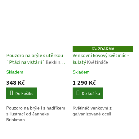
Z
ZDARMA
D
Pouzdro na brýle s utěrkou
Venkovní kovový květináč -
A
´Ptáci na vistárii´
Bekking
kulatý
Květináče
R
M
& Blitz
A
Skladem
Skladem
348 Kč
1 290 Kč
Do košíku
Do košíku
Pouzdro na brýle i s hadříkem
Květináč venkovní z
s ilustrací od
Janneke
galvanizované oceli
Brinkman.