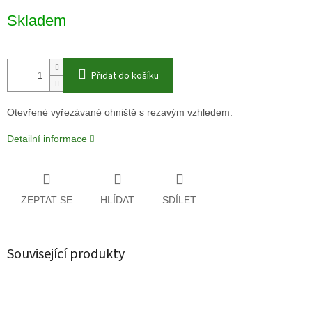
Měrná
Skladem
cena:
Přidat do košíku
Otevřené vyřezávané ohniště s rezavým vzhledem.
Detailní informace
ZEPTAT SE
HLÍDAT
SDÍLET
Související produkty