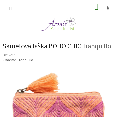
Přejít
NÁKUP
na
obsah
KOŠÍK
Sametová taška BOHO CHIC
Tranquillo
BAG269
Značka:
Tranquillo