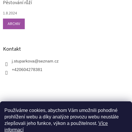
Pěstování růží
1.8.2024
ARCHIV
Kontakt
j.stuparkova
@
seznam.cz
+420604278381
Používáme cookies, abychom Vám umožnili pohodlné
prohlížení webu a díky analýze provozu webu neustále
zlepšovali jeho funkce, výkon a použitelnost.
Více
informací
V zahradnictví je možné osobně vybírat stromy a