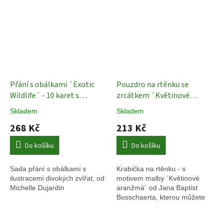
Přání s obálkami ´Exotic
Pouzdro na rtěnku se
Wildlife´ - 10 karet s
zrcátkem ´Květinové
obálkami
Set blahopřání od
aranžmá´
Krabička na
Skladem
Skladem
Bekking & Blitz
rtěnku
268 Kč
213 Kč
Do košíku
Do košíku
Sada přání s obálkami s
Krabička na rtěnku - s
ilustracemi divokých zvířat, od
motivem malby ´Květinové
Michelle Dujardin
aranžmá´ od Jana Baptist
Bosschaerta, kterou můžete
vidět v Muzeu Brugge.