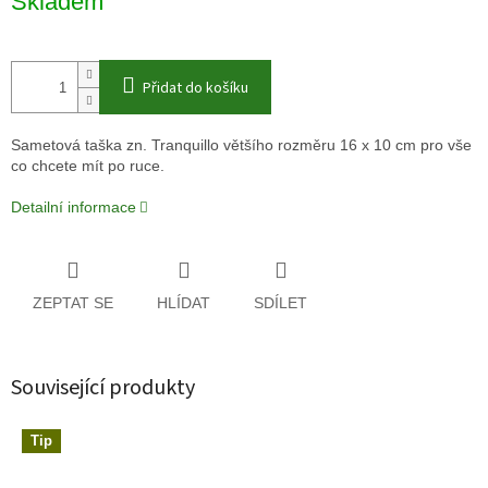
Skladem
cena:
Přidat do košíku
Sametová taška zn. Tranquillo většího rozměru 16 x 10 cm pro vše
co chcete mít po ruce.
Detailní informace
ZEPTAT SE
HLÍDAT
SDÍLET
Související produkty
Tip