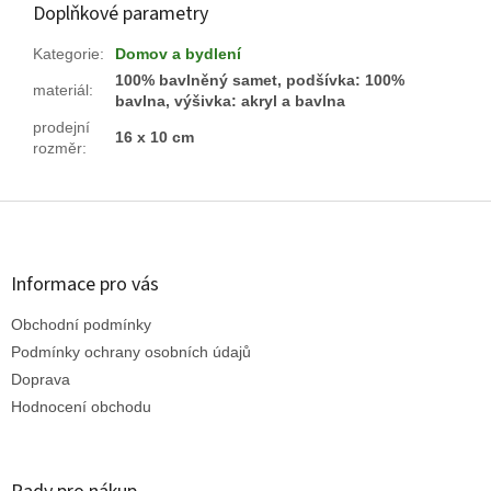
Doplňkové parametry
Kategorie
:
Domov a bydlení
100% bavlněný samet, podšívka: 100%
materiál
:
bavlna, výšivka: akryl a bavlna
prodejní
16 x 10 cm
rozměr
:
Z
á
p
a
Informace pro vás
t
Obchodní podmínky
í
Podmínky ochrany osobních údajů
Doprava
Hodnocení obchodu